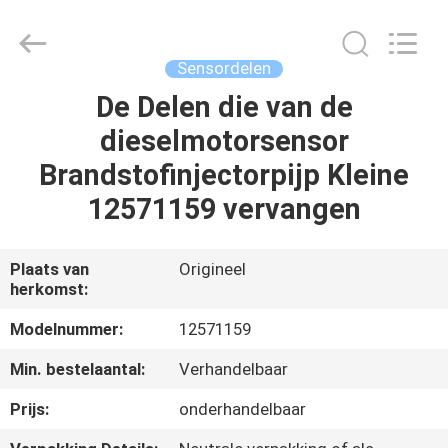
Linkway
Auto
Parts
Limited.
All
Sensordelen
Rights
Reserved.
De Delen die van de
HUIS
dieselmotorsensor
PRODUCTEN
Brandstofinjectorpijp Kleine
12571159 vervangen
ONGEVEER
ONS
Plaats van
Origineel
herkomst:
FABRIEKSREIS
Modelnummer:
12571159
Min. bestelaantal:
Verhandelbaar
KWALITEITSCONTROLE
Prijs:
onderhandelbaar