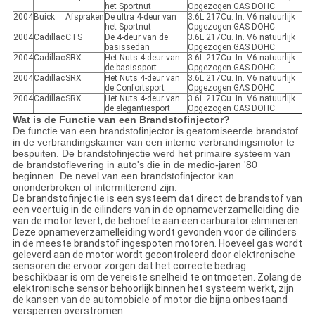
het Sportnut
Opgezogen GAS DOHC
2004
Buick
Afspraken
De ultra 4-deur van
3.6L 217Cu. In. V6 natuurlijk
het Sportnut
Opgezogen GAS DOHC
2004
Cadillac
CTS
De 4-deur van de
3.6L 217Cu. In. V6 natuurlijk
basissedan
Opgezogen GAS DOHC
2004
Cadillac
SRX
Het Nuts 4-deur van
3.6L 217Cu. In. V6 natuurlijk
de basissport
Opgezogen GAS DOHC
2004
Cadillac
SRX
Het Nuts 4-deur van
3.6L 217Cu. In. V6 natuurlijk
de Confortsport
Opgezogen GAS DOHC
2004
Cadillac
SRX
Het Nuts 4-deur van
3.6L 217Cu. In. V6 natuurlijk
de elegantiesport
Opgezogen GAS DOHC
Wat is de Functie van een Brandstofinjector?
De functie van een brandstofinjector is geatomiseerde brandstof
in de verbrandingskamer van een interne verbrandingsmotor te
bespuiten. De brandstofinjectie werd het primaire systeem van
de brandstoflevering in auto's die in de medio-jaren '80
beginnen. De nevel van een brandstofinjector kan
ononderbroken of intermitterend zijn.
De brandstofinjectie is een systeem dat direct de brandstof van
een voertuig in de cilinders van in de opnameverzamelleiding die
van de motor levert, de behoefte aan een carburator elimineren.
Deze opnameverzamelleiding wordt gevonden voor de cilinders
in de meeste brandstof ingespoten motoren. Hoeveel gas wordt
geleverd aan de motor wordt gecontroleerd door elektronische
sensoren die ervoor zorgen dat het correcte bedrag
beschikbaar is om de vereiste snelheid te ontmoeten. Zolang de
elektronische sensor behoorlijk binnen het systeem werkt, zijn
de kansen van de automobiele of motor die bijna onbestaand
versperren overstromen.