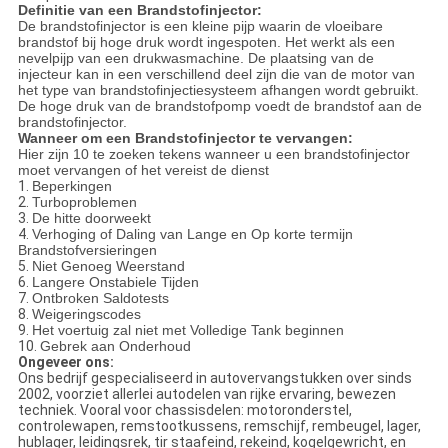
Definitie van een Brandstofinjector:
De brandstofinjector is een kleine pijp waarin de vloeibare
brandstof bij hoge druk wordt ingespoten. Het werkt als een
nevelpijp van een drukwasmachine. De plaatsing van de
injecteur kan in een verschillend deel zijn die van de motor van
het type van brandstofinjectiesysteem afhangen wordt gebruikt.
De hoge druk van de brandstofpomp voedt de brandstof aan de
brandstofinjector.
Wanneer om een Brandstofinjector te vervangen:
Hier zijn 10 te zoeken tekens wanneer u een brandstofinjector
moet vervangen of het vereist de dienst
1.
Beperkingen
2.
Turboproblemen
3.
De hitte doorweekt
4.
Verhoging of Daling van Lange en Op korte termijn
Brandstofversieringen
5.
Niet Genoeg Weerstand
6.
Langere Onstabiele Tijden
7.
Ontbroken Saldotests
8.
Weigeringscodes
9.
Het voertuig zal niet met Volledige Tank beginnen
10.
Gebrek aan Onderhoud
Ongeveer ons:
Ons bedrijf gespecialiseerd in autovervangstukken over sinds
2002, voorziet allerlei autodelen van rijke ervaring, bewezen
techniek. Vooral voor chassisdelen: motoronderstel,
controlewapen, remstootkussens, remschijf, rembeugel, lager,
hublager, leidingsrek, tir staafeind, rekeind, kogelgewricht, en