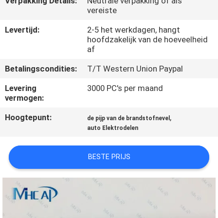
Verpakking Details:
Neutrale verpakking of als
NEEM
vereiste
CONTACT
Levertijd:
2-5 het werkdagen, hangt
OP
hoofdzakelijk van de hoeveelheid
af
VERZOEK
Betalingscondities:
T/T Western Union Paypal
OM
Levering
3000 PC's per maand
vermogen:
EEN
CITAAT
Hoogtepunt:
,
de pijp van de brandstofnevel
auto Elektrodelen
SITEMAP
BESTE PRIJS
PRIVACY
POLICY