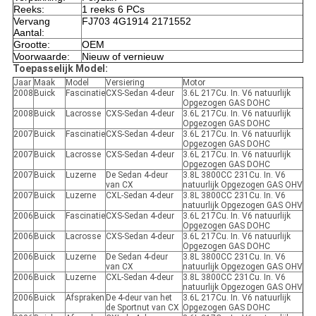
Reeks:
1 reeks 6 PCs
Vervang
FJ703 4G1914 2171552
Aantal:
Grootte:
OEM
Voorwaarde:
Nieuw of vernieuw
Toepasselijk Model:
Jaar
Maak
Model
Versiering
Motor
2008
Buick
Fascinatie
CXS-Sedan 4-deur
3.6L 217Cu. In. V6 natuurlijk
Opgezogen GAS DOHC
2008
Buick
Lacrosse
CXS-Sedan 4-deur
3.6L 217Cu. In. V6 natuurlijk
Opgezogen GAS DOHC
2007
Buick
Fascinatie
CXS-Sedan 4-deur
3.6L 217Cu. In. V6 natuurlijk
Opgezogen GAS DOHC
2007
Buick
Lacrosse
CXS-Sedan 4-deur
3.6L 217Cu. In. V6 natuurlijk
Opgezogen GAS DOHC
2007
Buick
Luzerne
De Sedan 4-deur
3.8L 3800CC 231Cu. In. V6
van CX
natuurlijk Opgezogen GAS OHV
2007
Buick
Luzerne
CXL-Sedan 4-deur
3.8L 3800CC 231Cu. In. V6
natuurlijk Opgezogen GAS OHV
2006
Buick
Fascinatie
CXS-Sedan 4-deur
3.6L 217Cu. In. V6 natuurlijk
Opgezogen GAS DOHC
2006
Buick
Lacrosse
CXS-Sedan 4-deur
3.6L 217Cu. In. V6 natuurlijk
Opgezogen GAS DOHC
2006
Buick
Luzerne
De Sedan 4-deur
3.8L 3800CC 231Cu. In. V6
van CX
natuurlijk Opgezogen GAS OHV
2006
Buick
Luzerne
CXL-Sedan 4-deur
3.8L 3800CC 231Cu. In. V6
natuurlijk Opgezogen GAS OHV
2006
Buick
Afspraken
De 4-deur van het
3.6L 217Cu. In. V6 natuurlijk
de Sportnut van CX
Opgezogen GAS DOHC