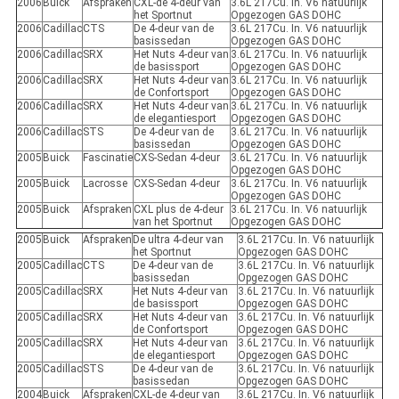
2006
Buick
Afspraken
CXL-de 4-deur van
3.6L 217Cu. In. V6 natuurlijk
het Sportnut
Opgezogen GAS DOHC
2006
Cadillac
CTS
De 4-deur van de
3.6L 217Cu. In. V6 natuurlijk
basissedan
Opgezogen GAS DOHC
2006
Cadillac
SRX
Het Nuts 4-deur van
3.6L 217Cu. In. V6 natuurlijk
de basissport
Opgezogen GAS DOHC
2006
Cadillac
SRX
Het Nuts 4-deur van
3.6L 217Cu. In. V6 natuurlijk
de Confortsport
Opgezogen GAS DOHC
2006
Cadillac
SRX
Het Nuts 4-deur van
3.6L 217Cu. In. V6 natuurlijk
de elegantiesport
Opgezogen GAS DOHC
2006
Cadillac
STS
De 4-deur van de
3.6L 217Cu. In. V6 natuurlijk
basissedan
Opgezogen GAS DOHC
2005
Buick
Fascinatie
CXS-Sedan 4-deur
3.6L 217Cu. In. V6 natuurlijk
Opgezogen GAS DOHC
2005
Buick
Lacrosse
CXS-Sedan 4-deur
3.6L 217Cu. In. V6 natuurlijk
Opgezogen GAS DOHC
2005
Buick
Afspraken
CXL plus de 4-deur
3.6L 217Cu. In. V6 natuurlijk
van het Sportnut
Opgezogen GAS DOHC
2005
Buick
Afspraken
De ultra 4-deur van
3.6L 217Cu. In. V6 natuurlijk
het Sportnut
Opgezogen GAS DOHC
2005
Cadillac
CTS
De 4-deur van de
3.6L 217Cu. In. V6 natuurlijk
basissedan
Opgezogen GAS DOHC
2005
Cadillac
SRX
Het Nuts 4-deur van
3.6L 217Cu. In. V6 natuurlijk
de basissport
Opgezogen GAS DOHC
2005
Cadillac
SRX
Het Nuts 4-deur van
3.6L 217Cu. In. V6 natuurlijk
de Confortsport
Opgezogen GAS DOHC
2005
Cadillac
SRX
Het Nuts 4-deur van
3.6L 217Cu. In. V6 natuurlijk
de elegantiesport
Opgezogen GAS DOHC
2005
Cadillac
STS
De 4-deur van de
3.6L 217Cu. In. V6 natuurlijk
basissedan
Opgezogen GAS DOHC
2004
Buick
Afspraken
CXL-de 4-deur van
3.6L 217Cu. In. V6 natuurlijk