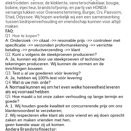
elektrodelen: sensor, de kloklente, vensterschakelaar, bougie,
bobine, injecteur, brandstofpomp, en partij van HONDA-
vervangstukken voor Overeenstemming, Burger, Crv, Pasvorm,
Stad, Odyssee. Wij hopen werkelijk wij een een samenwerking
tussen bedrijvenverhouding en vriendschap kunnen voor altijd
maken.
FAQ:
Q1.
Hoe te kopen?
A: Onderzoek ->> citaat ->> resonable prijs ->> controleer met
specificatie ->> verzonden proformarekening ->> verrichte
betaling ->> productverzending ->> klant
Q2.
Kunt u volgens de steekproeven produceren?
A: Ja, kunnen wij door uw steekproeven of technische
tekeningen produceren. Wij kunnen de vormen en de
inrichtingen bouwen.
Q3.
Test u al uw goederen vóór levering?
A: Ja, hebben wij 100%-test vóór levering
Q4.
Wat is uw min. orde?
A: Normaal kunnen wij om het even welke hoeveelheid leveren
als wij voorraad hebben.
Q5.
Hoe maakt u tot onze zaken verhouding op lange termijn en
goede?
A: 1. Wij houden goede kwaliteit en concurrerende prijs om ons
klantenvoordeel te verzekeren;
2. Wij respecteren elke klant als onze vriend en wij doen oprecht
zaken en maken vrienden met hen,
geen kwestie waar zij uit komen.
Andere Brandstofinjector: