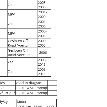
2003-
Zaal
2008
2001-
MPV
2009
2001-
Zaal
2006
2000-
MPV
2006
Gesloten Off
2000-
Road-Voertuig
2005
Gesloten Off
-2006
Road-Voertuig
2006-
Zaal
2015
2006-
Zaal
2011
ies
Vond in diagram
30
16-01: WATERpomp
2*, ZCA2*
16-01: WATERpomp
dyStyle
Motor
1998ccm 155HP 114KW