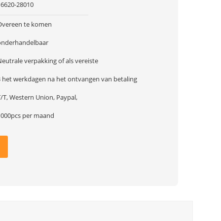
16620-28010
Overeen te komen
onderhandelbaar
eutrale verpakking of als vereiste
3 het werkdagen na het ontvangen van betaling
T/T, Western Union, Paypal,
1000pcs per maand