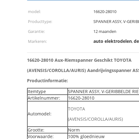
model:
16620-28010
Producttype:
SPANNER ASSY, V-GERIB
Garantie:
12 maanden
auto elektrodelen
de
Markeren:
,
16620-28010 Aux-Riemspanner Geschikt TOYOTA
(AVENSIS/COROLLA/AURIS) Aandrijvingsspanner ASS
Productinformatie:
Itemtype
SPANNER ASSY, V-GERIBBELDE RI
Artikelnummer:
16620-28010
TOYOTA
Automodel:
(AVENSIS/COROLLA/AURIS)
Grootte:
Norm
Voorwaarde:
100% gloednieuw