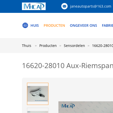
janeautoparts@163.com
HUIS
PRODUCTEN
ONGEVEER ONS
FABRI
Thuis
Producten
Sensordelen
16620-2801
16620-28010 Aux-Riemspa