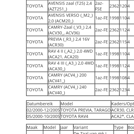
AVENSIS zaal (T25) 2,4
2az-
TOYOTA
2362
120
4
(AZT251_)
FSE
AVENSIS VERSO (_M2_)
TOYOTA
1az-FE
1998
110
4
2,0 (ACM20_)
CAMRY-Zaal (_V3_) 2,4
TOYOTA
2az-FE
2362
112
4
(ACV30_, ACV36)
PREVIA (_R3_) 2,4 16V
TOYOTA
2az-FE
2362
115
4
(ACR30)
RAV 4 II (_A2_) 2,0 4WD
TOYOTA
1az-FE
1998
110
4
(ACA21, ACA20)
RAV 4 III (_A3_) 2,0 4WD
TOYOTA
1az-FE
1998
112
4
(ACA30_)
CAMRY (ACV4_) 200
TOYOTA
1az-FE
1998
108
4
(ACV41_)
CAMRY (ACV4_) 240
TOYOTA
2az-FE
2362
123
4
(ACV40_)
Datumbereik
Model
Kaders/Opt
02/2000-12/2005
TOYOTA PREVIA, TARAGO
ACR30, CLR
05/2000-10/2005
TOYOTA RAV4
ACA2*, CLA
Maak
Model
Jaar
Variant
Type
Bo
De Zaal van mk I