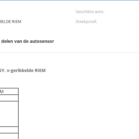
Geschikte auto:
BELDE RIEM
Steekproef:
 delen van de autosensor
Y, v-geribbelde RIEM
EM