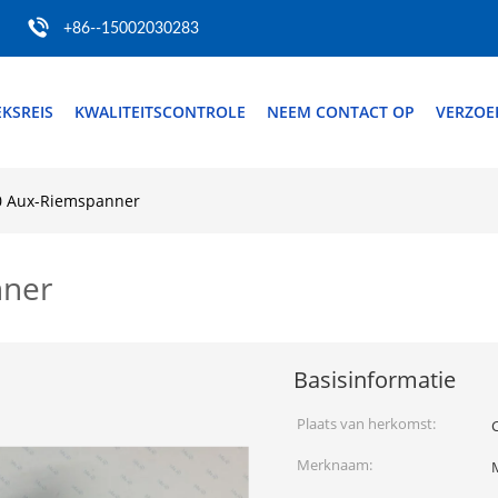
+86--15002030283
EKSREIS
KWALITEITSCONTROLE
NEEM CONTACT OP
VERZOE
0 Aux-Riemspanner
nner
Basisinformatie
Plaats van herkomst:
Merknaam: