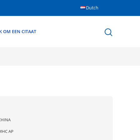
Dutch
K OM EEN CITAAT
CHINA
MHC AP