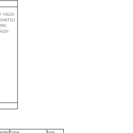
 16620-
AIHATSU
090,
620-
inder
Type
Jaar