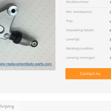
Modelnummer:
Min. bestelaantal:
Prijs:
Verpakking Details:
N
Levertijd:
Betalingscondities:
Levering vermogen:
Contact nu
rijving