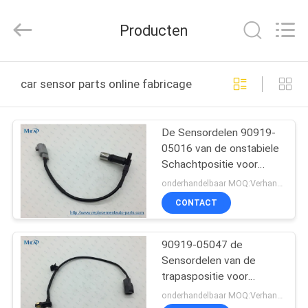
Linkway
Auto
Parts
Producten
Limited.
All
Rights
Reserved.
HUIS
car sensor parts online fabricage
PRODUCTEN
De Sensordelen 90919-
05016 van de onstabiele
ONGEVEER
Schachtpositie voor
ONS
Toyota Tacoma 4 Agent
onderhandelbaar MOQ:Verhandelbaar
T100 2.4L 2.7L
CONTACT
FABRIEKSREIS
90919-05047 de
Sensordelen van de
KWALITEITSCONTROLE
trapaspositie voor
Toyota Camry-Ent 2 van
onderhandelbaar MOQ:Verhandelbaar