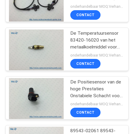
6G74, Sohc 24V
onderhandelbaar MOQ:Verhandelbaar
CONTACT
De Temperatuursensor
83420-16020 van het
metaalkoelmiddel voor
Hyundai Mazda Subaru
onderhandelbaar MOQ:Verhandelbaar
Suzuki
CONTACT
De Positiesensor van de
hoge Prestaties
Onstabiele Schacht voor
OPEL 9118368 6238109
onderhandelbaar MOQ:Verhandelbaar
CONTACT
89543-02061 89543-