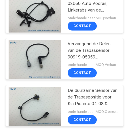
02060 Auto Vooras,
Linkerabs van de
Wielsnelheid Sensor
onderhandelbaar MOQ:Verhandelbaar
CONTACT
Vervangend de Delen
van de Trapassensor
90919-05059
9091905059 voor
onderhandelbaar MOQ:Verhandelbaar
Toyota Tacoma 2.7L
CONTACT
De duurzame Sensor van
de Trapaspositie voor
Kia Picanto 04-08 &
Hyundai I10 2008 39310-
onderhandelbaar MOQ:Overeen te komen
02700
CONTACT