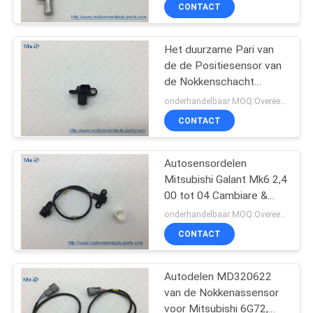
Matrijslexus
NEEM
CONTACT
CONTACT
Het duurzame Pari van
OP
de de Positiesensor van
de Nokkenschacht
VERZOEK
37804-plc-006 37804-
onderhandelbaar MOQ:Overeen te komen
plc-005 37840-rjh-006
OM
CONTACT
voor 2001-2005 Honda
EEN
Civic 1.7L
Autosensordelen
CITAAT
Mitsubishi Galant Mk6 2,4
00 tot 04 Cambiare &
SITEMAP
Chrysler-Trapassensor
onderhandelbaar MOQ:Overeen te komen
VE363336 J5T25175
CONTACT
MD329924
PRIVACY
Autodelen MD320622
POLICY
van de Nokkenassensor
voor Mitsubishi 6G72,