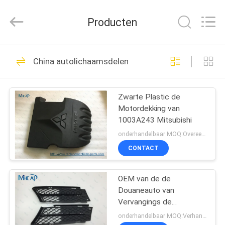
Linkway
Auto
Parts
Producten
Limited.
All
Rights
Reserved.
HUIS
108
China autolichaamsdelen
Autozuurstofsensor
PRODUCTEN
Zwarte Plastic de
Motordekking van
ONGEVEER
1003A243 Mitsubishi
ONS
onderhandelbaar MOQ:Overeen te komen
CONTACT
72
FABRIEKSREIS
De autoschakelaar
OEM van de de
Douaneauto van
KWALITEITSCONTROLE
van het
Vervangings de
Autolichaamsdelen
onderhandelbaar MOQ:Verhandelbaar
Machtsvenster