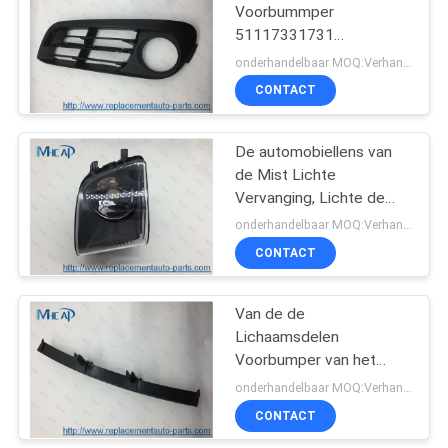
Voorbummper
51117331731
82
51117331732 van
onderhandelbaar MOQ:Verhandelbaar
voertuiglichaamsdelen
CONTACT
Auto luchtfilter
De automobiellens van
de Mist Lichte
Vervanging, Lichte de
Dekkingsvoorzijde van de
onderhandelbaar MOQ:Verhandelbaar
Douanemist
CONTACT
114
Van de de
auto Oliefilters
Lichaamsdelen
Voorbumper van het
vervangingsmerk Auto
onderhandelbaar MOQ:Verhandelbaar
van het de
CONTACT
Vervangingstraliewerk