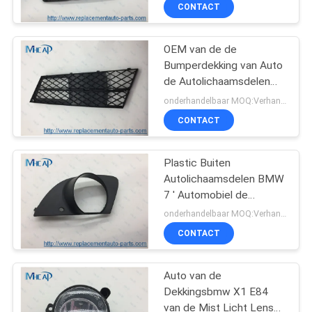
Ventilatie van de het
NEEM
CONTACT
Traliewerkbescherming
CONTACT
OEM van de de
OP
78
Bumperdekking van Auto
de Autolichaamsdelen
De
VERZOEK
Voorvervanging BMW 5 '
onderhandelbaar MOQ:Verhandelbaar
automobielkloklente
E60LCI E61LCI
OM
CONTACT
EEN
Plastic Buiten
CITAAT
Autolichaamsdelen BMW
7 ' Automobiel de
117
SITEMAP
Mistlampdekking van E65
onderhandelbaar MOQ:Verhandelbaar
E66 E67
CONTACT
Autobobine
PRIVACY
Auto van de
POLICY
Dekkingsbmw X1 E84
van de Mist Licht Lens