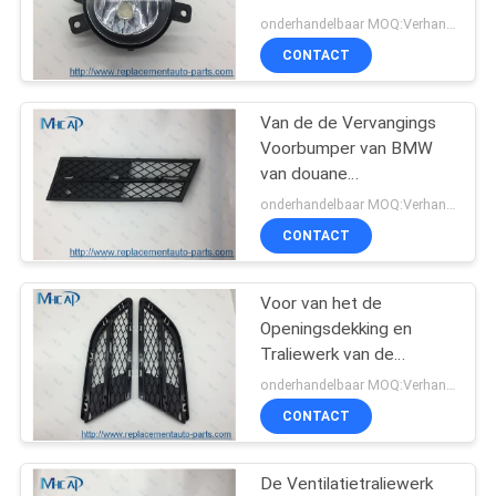
Landgoed 63172993525
onderhandelbaar MOQ:Verhandelbaar
L. 63172993526 R.
CONTACT
269
Van de de Vervangings
Autodelen Honda
Voorbumper van BMW
van douane
Autolichaamsdelen het
onderhandelbaar MOQ:Verhandelbaar
Traliewerkwacht
CONTACT
Voor van het de
13
Openingsdekking en
Traliewerk van de
autolichaamsdelen
Autolucht Dekking
onderhandelbaar MOQ:Verhandelbaar
51117198901
CONTACT
51117198902
De Ventilatietraliewerk