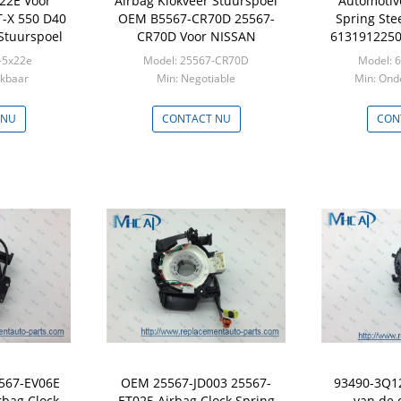
22E Voor
Airbag Klokveer Stuurspoel
Automotiv
T-X 550 D40
OEM B5567-CR70D 25567-
Spring Ste
Stuurspoel
CR70D Voor NISSAN
6131912250
-5x22e
Model: 25567-CR70D
Model: 
ekbaar
Min: Negotiable
Min: Ond
 NU
CONTACT NU
CON
567-EV06E
OEM 25567-JD003 25567-
93490-3Q1
rbag Clock
ET025 Airbag Clock Spring
van de 