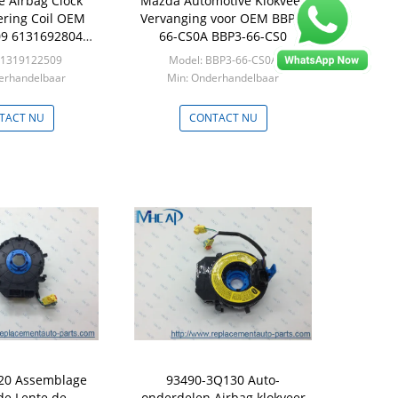
e Airbag Clock
Mazda Automotive Klokveer
ering Coil OEM
Vervanging voor OEM BBP3-
9 61316928042
66-CS0A BBP3-66-CS0
BMW
61319122509
Model: BBP3-66-CS0A
erhandelbaar
Min: Onderhandelbaar
TACT NU
CONTACT NU
20 Assemblage
93490-3Q130 Auto-
de Lente de
onderdelen Airbag klokveer