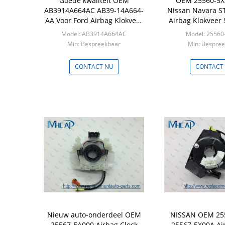
Goede kwaliteit OEM
OEM 25560-5X
AB3914A664AC AB39-14A664-
Nissan Navara S
AA Voor Ford Airbag Klokveer
Airbag Klokveer 
Stuurspoel
Model: AB3914A664AC
Model: 25560
Min: Bespreekbaar
Min: Bespre
CONTACT NU
CONTACT
Nieuw auto-onderdeel OEM
NISSAN OEM 25
25567-EA000 Airbag Clock
25567-5X00A Ai