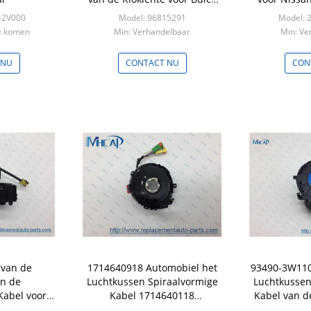
Excelle
D40 2.5L
-2V000
Model: 96815291
Model: 
te komen
Min: Verhandelbaar
Min: Ve
 NU
CONTACT NU
CON
 van de
1714640918 Automobiel het
93490-3W110
en de
Luchtkussen Spiraalvormige
Luchtkussen
Kabel voor
Kabel 1714640118
Kabel van d
 Focus en
1714640518 van de Kloklente
Hy