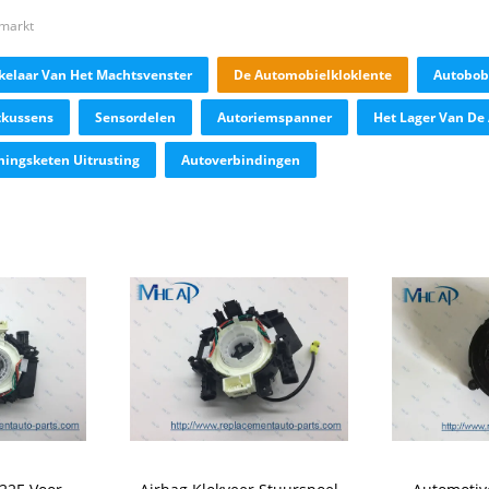
tmarkt
kelaar Van Het Machtsvenster
De Automobielkloklente
Autobob
tkussens
Sensordelen
Autoriemspanner
Het Lager Van De
mingsketen Uitrusting
Autoverbindingen