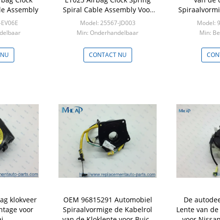
ble Assembly
Spiral Cable Assembly Voor
Spiraalvorm
nissan
luchtkussenk
-EV06E
Model: 25567-JD003
Model: 
delbaar
Min: Onderhandelbaar
Min: B
 NU
CONTACT NU
CON
ag klokveer
OEM 96815291 Automobiel
De autodee
ntage voor
Spiraalvormige de Kabelrol
Lente van de
i
van de Kloklente voor Buick
voor Nissa