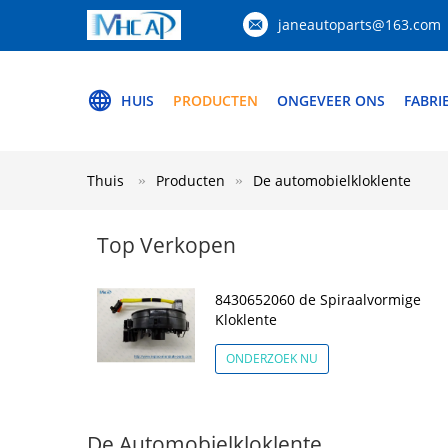
janeautoparts@163.com
HUIS
PRODUCTEN
ONGEVEER ONS
FABRI
Thuis
Producten
De automobielkloklente
Top Verkopen
8430652060 de Spiraalvormige
Kloklente
ONDERZOEK NU
De Automobielkloklente