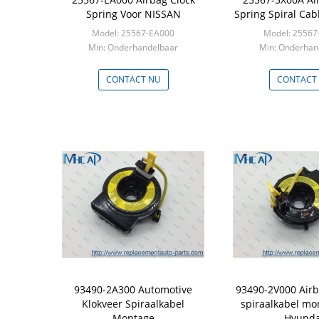
Spring Voor NISSAN
Spring Spiral Ca
Model: 25567-EA000
Model: 25567
Min: Onderhandelbaar
Min: Onderhan
CONTACT NU
CONTACT
93490-2A300 Automotive
93490-2V000 Airb
Klokveer Spiraalkabel
spiraalkabel mo
Montage
Hyunda