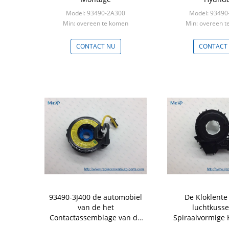
Model: 93490-2A300
Model: 93490
Min: overeen te komen
Min: overeen 
CONTACT NU
CONTACT
93490-3J400 de automobiel
De Kloklente
van de het
luchtkuss
Contactassemblage van de
Spiraalvormige 
Kloklente Pasvormen Hyundai
2012-2014 Ford