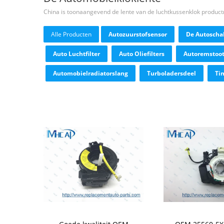
China is toonaangevend de lente van de luchtkussenklok produc
Alle Producten
Autozuurstofsensor
De Autoscha
Auto Luchtfilter
Auto Oliefilters
Autoremstoo
Automobielradiatorslang
Turboladersdeel
Ti