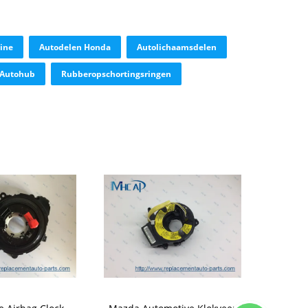
ine
Autodelen Honda
Autolichaamsdelen
 Autohub
Rubberopschortingsringen