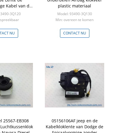
ige Kabel van de
plastic materiaal
lok voor Hyundai
93490-3Q120
Model: 93490-3Q130
espreekbaar
Min: overeen te komen
TACT NU
CONTACT NU
l 25567-EB308
05156106AF jeep en de
 Luchtkussenklok
Kabelkloklente van Dodge de
n Navara-Diesel
Spiraalvormige zonder