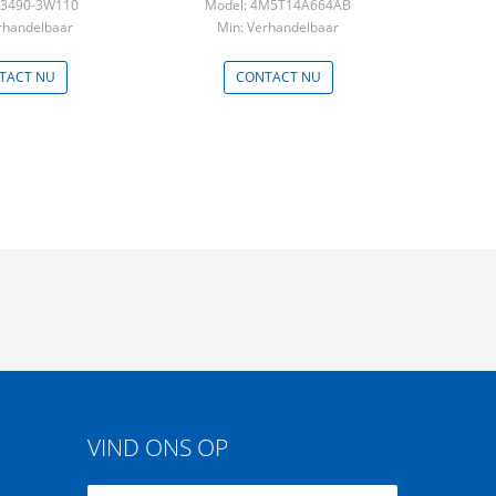
93490-3W110
Model: 4M5T14A664AB
rhandelbaar
Min: Verhandelbaar
TACT NU
CONTACT NU
VIND ONS OP