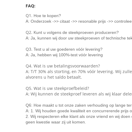
FAQ:
Q1.
Hoe te kopen?
A: Onderzoek ->> citaat ->> resonable prijs ->> controle
Q2.
Kunt u volgens de steekproeven produceren?
A: Ja, kunnen wij door uw steekproeven of technische t
Q3.
Test u al uw goederen vóór levering?
A: Ja, hebben wij 100%-test vóór levering
Q4. Wat is uw betalingsvoorwaarden?
A: T/T 30% als storting, en 70% vóór levering. Wij zul
alvorens u het saldo betaalt.
Q5. Wat is uw steekproefbeleid?
A: Wij kunnen de steekproef leveren als wij klaar de
Q6: Hoe maakt u tot onze zaken verhouding op lange te
A: 1. Wij houden goede kwaliteit en concurrerende prijs
2. Wij respecteren elke klant als onze vriend en wij do
geen kwestie waar zij uit komen.