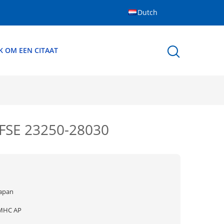
Dutch
K OM EEN CITAAT
ZFSE 23250-28030
Japan
MHC AP