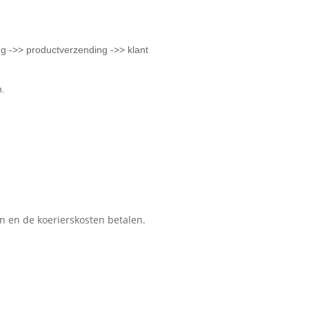
ng ->> productverzending ->> klant
n.
n en de koerierskosten betalen.