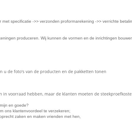
er met specificatie ->> verzonden proformarekening ->> verrichte betali
ekeningen produceren. Wij kunnen de vormen en de inrichtingen bouwe
len u de foto's van de producten en de pakketten tonen
len in voorraad hebben, maar de klanten moeten de steekproefkoste
rmijn en goede?
 om ons klantenvoordeel te verzekeren;
en oprecht zaken en maken vrienden met hen,