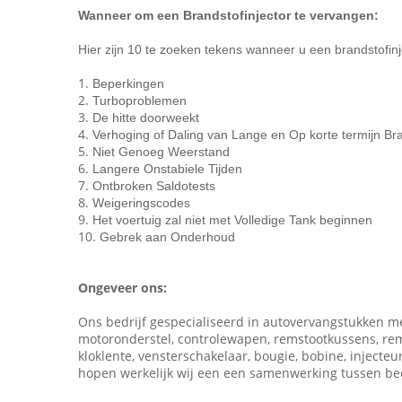
Wanneer om een Brandstofinjector te vervangen:
Hier zijn 10 te zoeken tekens wanneer u een brandstofinj
1.
Beperkingen
2.
Turboproblemen
3.
De hitte doorweekt
4.
Verhoging of Daling van Lange en Op korte termijn Br
5.
Niet Genoeg Weerstand
6.
Langere Onstabiele Tijden
7.
Ontbroken Saldotests
8.
Weigeringscodes
9.
Het voertuig zal niet met Volledige Tank beginnen
10.
Gebrek aan Onderhoud
Ongeveer ons:
Ons bedrijf gespecialiseerd in autovervangstukken mee
motoronderstel, controlewapen, remstootkussens, remsch
kloklente, vensterschakelaar, bougie, bobine, inject
hopen werkelijk wij een een samenwerking tussen be