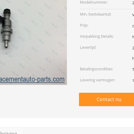
Modelnummer:
Min. bestelaantal:
Prijs:
Verpakking Details:
N
Levertijd:
Betalingscondities:
Levering vermogen:
Contact nu
rijving