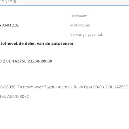
Deelnaam:
 00-03 2.0L
Motortype:
Vervangingsaantal:
stofnevel
de delen van de autosensor
,
03 2.0L 1AZFSE 23250-28030
0-28030,
Toyota Avensis Rav4 Opa 00-03 2.0L 1AZFSE
Pasvorm voor
antal: ADT32807C