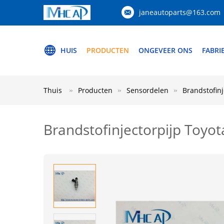
janeautoparts@163.com
HUIS
PRODUCTEN
ONGEVEER ONS
FABRI
Thuis
Producten
Sensordelen
Brandstofin
Brandstofinjectorpijp Toyo