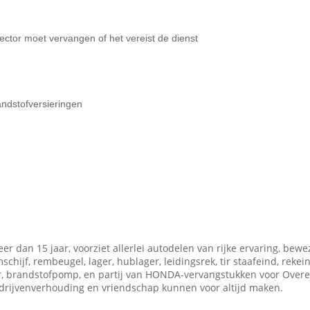
ector moet vervangen of het vereist de dienst
andstofversieringen
r dan 15 jaar, voorziet allerlei autodelen van rijke ervaring, bewe
ijf, rembeugel, lager, hublager, leidingsrek, tir staafeind, rekein
eur, brandstofpomp, en partij van HONDA-vervangstukken voor Over
drijvenverhouding en vriendschap kunnen voor altijd maken.