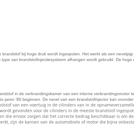
are brandstof bij hoge druk wordt ingespoten. Het werkt als een nevelpi
het type van brandstofinjectiesysteem afhangen wordt gebruikt. De hog
randstof in de verbrandingskamer van een interne verbrandingsmotor te 
io-jaren '80 beginnen. De nevel van een brandstofinjector kan ononderb
andstof van een voertuig in de cilinders van in de opnameverzamell
wordt gevonden voor de cilinders in de meeste brandstof ingespo
n die ervoor zorgen dat het correcte bedrag beschikbaar is om de
werkt, zijn de kansen van de automobiele of motor die bijna onbes