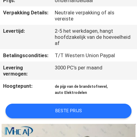
Prijs:
onderhandelbaar
NEEM
CONTACT
Verpakking Details:
Neutrale verpakking of als
vereiste
OP
Levertijd:
2-5 het werkdagen, hangt
hoofdzakelijk van de hoeveelheid
VERZOEK
af
OM
Betalingscondities:
T/T Western Union Paypal
EEN
Levering
3000 PC's per maand
CITAAT
vermogen:
Hoogtepunt:
,
de pijp van de brandstofnevel
SITEMAP
auto Elektrodelen
BESTE PRIJS
PRIVACY
POLICY