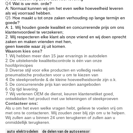
Q4.
Wat is uw min. orde?
A: Normaal kunnen wij om het even welke hoeveelheid leveren
als wij voorraad hebben.
Q5.
Hoe maakt u tot onze zaken verhouding op lange termijn en
goede?
A: 1. Wij houden goede kwaliteit en concurrerende prijs om ons
klantenvoordeel te verzekeren;
2. Wij respecteren elke klant als onze vriend en wij doen oprecht
zaken en maken vrienden met hen,
geen kwestie waar zij uit komen.
Waarom kies ons?
1.
Wij hebben meer dan 15 jaar ervarings in autodelen
2.
De uitstekende kwaliteitscontrole is één van onze
hoofdprincipes
3.
Diverse stijl voor elke producten en volledig reeks
pneumatische producten voor u om te kiezen van
4.
De steekproeforde & de kleine hoeveelheidsorde zijn o.k.
5.
De concurrerende prijs kan worden aangeboden
6.
Op tijd levering
7.
Wij verlenen OEM de dienst, keuren klantenetiket goed,
ontwikkelen het product met uw tekeningen of steekproeven
Contacteer ons:
Als u om het even welke vragen hebt, gelieve te voelen vrij om
met ons te contacteren. Wij zouden zeer blij zijn om u te helpen.
Wij zullen aan u binnen 24 uren terugkeren of zullen aan u
onmiddellijk terugkeren.
auto elektrodelen
de delen van de autosensor