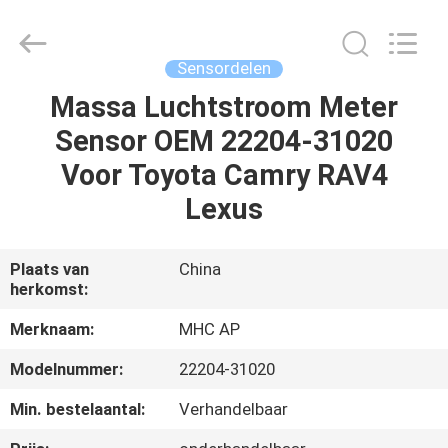
Linkway
Auto
Parts
Limited.
All
Sensordelen
Rights
Reserved.
Massa Luchtstroom Meter
HUIS
Sensor OEM 22204-31020
PRODUCTEN
Voor Toyota Camry RAV4
Lexus
ONGEVEER
ONS
Plaats van
China
herkomst:
FABRIEKSREIS
Merknaam:
MHC AP
Modelnummer:
22204-31020
KWALITEITSCONTROLE
Min. bestelaantal:
Verhandelbaar