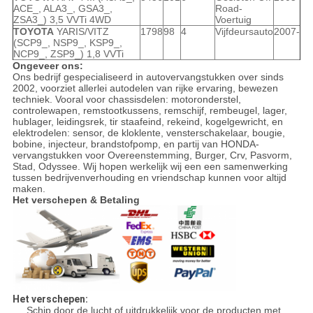
ACE_, ALA3_, GSA3_,
Road-
ZSA3_) 3,5 VVTi 4WD
Voertuig
TOYOTA
YARIS/VITZ
1798
98
4
Vijfdeursauto
2007-
(SCP9_, NSP9_, KSP9_,
NCP9_, ZSP9_) 1,8 VVTi
Ongeveer ons:
Ons bedrijf gespecialiseerd in autovervangstukken over sinds
2002, voorziet allerlei autodelen van rijke ervaring, bewezen
techniek. Vooral voor chassisdelen: motoronderstel,
controlewapen, remstootkussens, remschijf, rembeugel, lager,
hublager, leidingsrek, tir staafeind, rekeind, kogelgewricht, en
elektrodelen: sensor, de kloklente, vensterschakelaar, bougie,
bobine, injecteur, brandstofpomp, en partij van HONDA-
vervangstukken voor Overeenstemming, Burger, Crv, Pasvorm,
Stad, Odyssee. Wij hopen werkelijk wij een een samenwerking
tussen bedrijvenverhouding en vriendschap kunnen voor altijd
maken.
Het verschepen & Betaling
Het verschepen:
Schip door de lucht of uitdrukkelijk voor de producten met