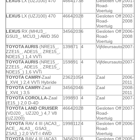
LEXUS
LX (UZJ100) 470
4664
173
8
Gesloten Off
2001-
Road-
2008
Voertuig
LEXUS
LX (UZJ100) 470
4664
202
8
Gesloten Off
2002-
Road-
2008
Voertuig
LEXUS
RX (MHU3_,
3456
203
6
Gesloten Off
2006-
GSU3_, MCU3_) AWD 350
Road-
2008
Voertuig
TOYOTA AURIS
(NRE15_,
1398
71
4
Vijfdeursauto
2007-
ZZE15_, ADE15_, ZRE15_,
NDE15_) 1,4 VVTi
TOYOTA AURIS
(NRE15_,
1598
91
4
Vijfdeursauto
2007-
ZZE15_, ADE15_, ZRE15_,
NDE15_) 1,6 VVTi
TOYOTA CAMRY-
Zaal
2362
105
4
Zaal
2006-
(_XV4_) 2,4 VVTi Hybride
2011
TOYOTA CAMRY-
Zaal
3456
204
6
Zaal
2008-
(_XV4_) 3,5
2011
TOYOTA COROLLA-
Zaal
1998
93
4
Zaal
2007-
(E15_) 2,0 D-4D
TOYOTA LAND CRUISER
4664
202
8
Gesloten Off
2007-
(VDJ20_, UZJ20_) 4,7 V8
Road-
(UZJ200)
Voertuig
TOYOTA
RAV 4 III (ACA3_,
1998
112
4
Gesloten Off
2006-
ACE_, ALA3_, GSA3_,
Road-
ZSA3_) 2,0 VVT-I 4WD
Voertuig
TOYOTA
RAV 4 III (ACA3_,
3456
201
6
Gesloten Off
2005-