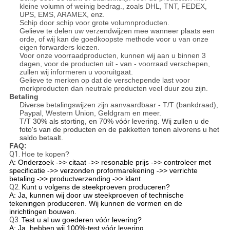
kleine volumn of weinig bedrag., zoals DHL, TNT, FEDEX,
UPS, EMS, ARAMEX, enz.
Schip door schip voor grote volumnproducten.
Gelieve te delen uw verzendwijzen mee wanneer plaats een
orde, of wij kan de goedkoopste methode voor u van onze
eigen forwarders kiezen.
Voor onze voorraadproducten, kunnen wij aan u binnen 3
dagen, voor de producten uit - van - voorraad verschepen,
zullen wij informeren u vooruitgaat.
Gelieve te merken op dat de verschepende last voor
merkproducten dan neutrale producten veel duur zou zijn.
Betaling
Diverse betalingswijzen zijn aanvaardbaar - T/T (bankdraad),
Paypal, Western Union, Geldgram en meer.
T/T 30% als storting, en 70% vóór levering. Wij zullen u de
foto's van de producten en de pakketten tonen alvorens u het
saldo betaalt.
FAQ:
Q1.
Hoe te kopen?
A: Onderzoek ->> citaat ->> resonable prijs ->> controleer met
specificatie ->> verzonden proformarekening ->> verrichte
betaling ->> productverzending ->> klant
Q2.
Kunt u volgens de steekproeven produceren?
A: Ja, kunnen wij door uw steekproeven of technische
tekeningen produceren. Wij kunnen de vormen en de
inrichtingen bouwen.
Q3.
Test u al uw goederen vóór levering?
A: Ja, hebben wij 100%-test vóór levering