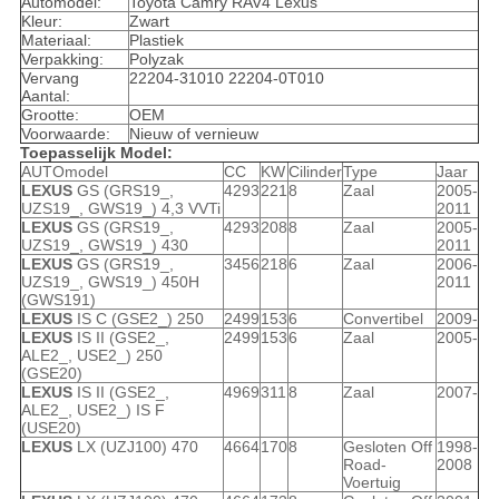
Automodel:
Toyota Camry RAV4 Lexus
Kleur:
Zwart
Materiaal:
Plastiek
Verpakking:
Polyzak
Vervang
22204-31010 22204-0T010
Aantal:
Grootte:
OEM
Voorwaarde:
Nieuw of vernieuw
Toepasselijk Model:
AUTOmodel
CC
KW
Cilinder
Type
Jaar
LEXUS
GS (GRS19_,
4293
221
8
Zaal
2005-
UZS19_, GWS19_) 4,3 VVTi
2011
LEXUS
GS (GRS19_,
4293
208
8
Zaal
2005-
UZS19_, GWS19_) 430
2011
LEXUS
GS (GRS19_,
3456
218
6
Zaal
2006-
UZS19_, GWS19_) 450H
2011
(GWS191)
LEXUS
IS C (GSE2_) 250
2499
153
6
Convertibel
2009-
LEXUS
IS II (GSE2_,
2499
153
6
Zaal
2005-
ALE2_, USE2_) 250
(GSE20)
LEXUS
IS II (GSE2_,
4969
311
8
Zaal
2007-
ALE2_, USE2_) IS F
(USE20)
LEXUS
LX (UZJ100) 470
4664
170
8
Gesloten Off
1998-
Road-
2008
Voertuig