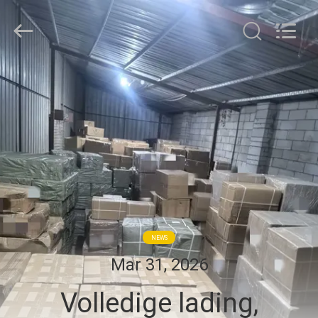
Linkway
Auto
Parts
Limited.
All
Rights
Reserved.
HUIS
PRODUCTEN
ONGEVEER
ONS
FABRIEKSREIS
NEWS
Mar 31, 2026
KWALITEITSCONTROLE
Volledige lading,