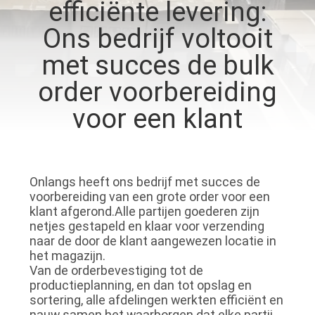
NEEM
efficiënte levering:
CONTACT
Ons bedrijf voltooit
OP
met succes de bulk
order voorbereiding
VERZOEK
voor een klant
OM
EEN
CITAAT
Onlangs heeft ons bedrijf met succes de
voorbereiding van een grote order voor een
klant afgerond.Alle partijen goederen zijn
SITEMAP
netjes gestapeld en klaar voor verzending
naar de door de klant aangewezen locatie in
het magazijn.
PRIVACY
Van de orderbevestiging tot de
POLICY
productieplanning, en dan tot opslag en
sortering, alle afdelingen werkten efficiënt en
nauw samen.het waarborgen dat elke partij