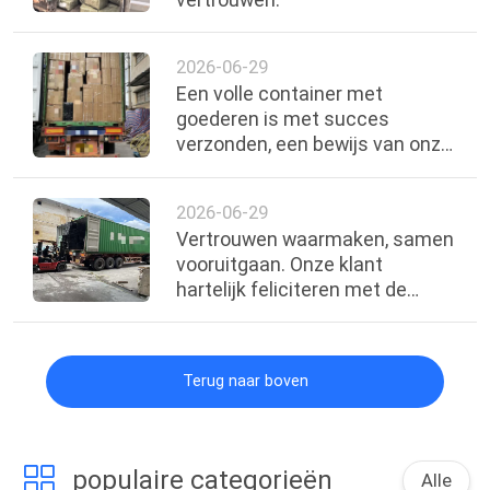
2026-06-29
Een volle container met
goederen is met succes
verzonden, een bewijs van onze
dankbaarheid voor het
vertrouwen van onze klant.
2026-06-29
Vertrouwen waarmaken, samen
vooruitgaan. Onze klant
hartelijk feliciteren met de
succesvolle verzending van een
volledige containerbestelling.
Terug naar boven
populaire categorieën
Alle