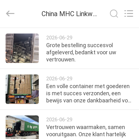
Linkway
Auto
Parts
China MHC Linkway Auto Parts Limited bedrijf nieuws
Limited.
All
Rights
Reserved.
HUIS
2026-06-29
Grote bestelling succesvol
PRODUCTEN
afgeleverd, bedankt voor uw
vertrouwen.
ONGEVEER
2026-06-29
ONS
Een volle container met goederen
is met succes verzonden, een
bewijs van onze dankbaarheid voor
FABRIEKSREIS
het vertrouwen van onze klant.
2026-06-29
KWALITEITSCONTROLE
Vertrouwen waarmaken, samen
vooruitgaan. Onze klant hartelijk