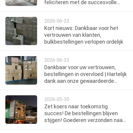
NEEM
feliciteren met de succesvolle
verzending van een volledige
CONTACT
containerbestelling.
2026-06-23
OP
Kort nieuws: Dankbaar voor het
vertrouwen van klanten,
VERZOEK
bulkbestellingen verlopen ordelijk
OM
2026-06-23
EEN
Dankbaar voor uw vertrouwen,
CITAAT
bestellingen in overvloed | Hartelijk
dank aan onze gewaardeerde
klanten voor uw bestellingen
SITEMAP
2026-05-30
Zet koers naar toekomstig
PRIVACY
succes! De bestellingen blijven
POLICY
stijgen! Goederen verzonden naar
meerdere markten in Bangladesh