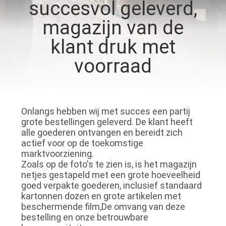
NEEM
succesvol geleverd,
CONTACT
magazijn van de
OP
klant druk met
voorraad
VERZOEK
OM
EEN
Onlangs hebben wij met succes een partij
CITAAT
grote bestellingen geleverd. De klant heeft
alle goederen ontvangen en bereidt zich
actief voor op de toekomstige
SITEMAP
marktvoorziening.
Zoals op de foto's te zien is, is het magazijn
netjes gestapeld met een grote hoeveelheid
PRIVACY
goed verpakte goederen, inclusief standaard
kartonnen dozen en grote artikelen met
POLICY
beschermende film,De omvang van deze
bestelling en onze betrouwbare