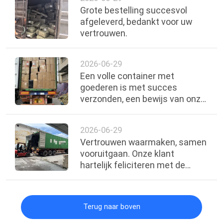
Grote bestelling succesvol
afgeleverd, bedankt voor uw
vertrouwen.
2026-06-29
Een volle container met
goederen is met succes
verzonden, een bewijs van onze
dankbaarheid voor het
vertrouwen van onze klant.
2026-06-29
Vertrouwen waarmaken, samen
vooruitgaan. Onze klant
hartelijk feliciteren met de
succesvolle verzending van een
volledige containerbestelling.
Terug naar boven