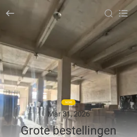
Linkway
Auto
Parts
Limited.
All
Rights
Reserved.
HUIS
PRODUCTEN
ONGEVEER
ONS
FABRIEKSREIS
NEWS
Mar 31, 2026
KWALITEITSCONTROLE
Grote bestellingen