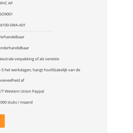
MHC AP
ISO9001
46100-SWA-A01
Verhandelbaar
onderhandelbaar
eutrale verpakking of als vereiste
1-5 het werkdagen, hangt hoofdzakelijk van de
hoeveelheid af
T/T Western Union Paypal
1000 stuks / maand