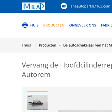
janeautoparts@163.com
HUIS
PRODUCTEN
ONGEVEER ONS
FABRI
Thuis
Producten
De autoschakelaar van het M
Vervang de Hoofdcilinderr
Autorem