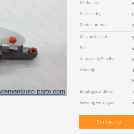
Merknaam:
Certificering:
Modelnummer:
Min. bestelaantal:
Prijs:
Verpakking Details:
N
Levertijd:
Betalingscondities:
Levering vermogen:
Contact nu