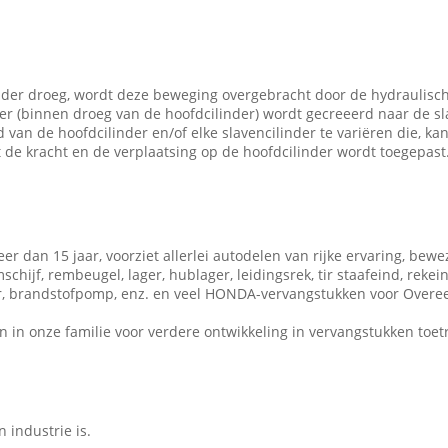
der droeg, wordt deze beweging overgebracht door de hydraulische
er (binnen droeg van de hoofdcilinder) wordt gecreeerd naar de sla
d van de hoofdcilinder en/of elke slavencilinder te variëren die, k
t de kracht en de verplaatsing op de hoofdcilinder wordt toegepast
r dan 15 jaar, voorziet allerlei autodelen van rijke ervaring, bewe
ijf, rembeugel, lager, hublager, leidingsrek, tir staafeind, rekein
teur, brandstofpomp, enz. en veel HONDA-vervangstukken voor Overe
n in onze familie voor verdere ontwikkeling in vervangstukken toet
 industrie is.