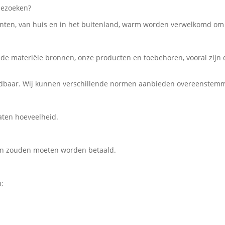
bezoeken?
liënten, van huis en in het buitenland, warm worden verwelkomd om
e materiële bronnen, onze producten en toebehoren, vooral zijn de
ardbaar. Wij kunnen verschillende normen aanbieden overeenstem
aten hoeveelheid.
en zouden moeten worden betaald.
n;