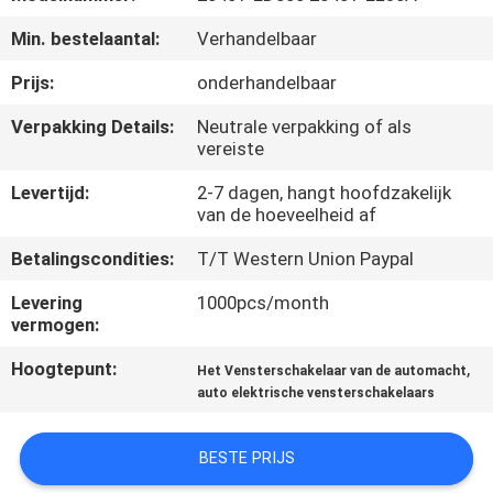
NEEM
Min. bestelaantal:
Verhandelbaar
CONTACT
OP
Prijs:
onderhandelbaar
Verpakking Details:
Neutrale verpakking of als
vereiste
VERZOEK
OM
Levertijd:
2-7 dagen, hangt hoofdzakelijk
van de hoeveelheid af
EEN
Betalingscondities:
T/T Western Union Paypal
CITAAT
Levering
1000pcs/month
vermogen:
SITEMAP
Hoogtepunt:
,
Het Vensterschakelaar van de automacht
auto elektrische vensterschakelaars
PRIVACY
POLICY
BESTE PRIJS