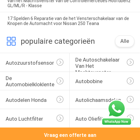
van het Machtsvenster van de Controlemercedes Hoofdbenz
GL/ML/R - Klasse
17 Spelden 6 Reparatie van de het Vensterschakelaar van de
Knopen de Automacht voor Nissan 250 Teana
populaire categorieën
Alle
De Autoschakelaar 
Autozuurstofsensor
Van Het 
Machtsvenster
De 
Autobobine
Automobielkloklente
Autodelen Honda
Autolichaamsdelen
Auto Luchtfilter
Auto Oliefilters
Vraag een offerte aan