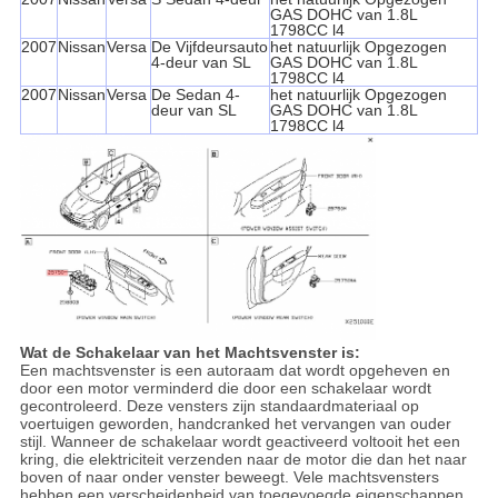
GAS DOHC van 1.8L
1798CC l4
2007
Nissan
Versa
De Vijfdeursauto
het natuurlijk Opgezogen
4-deur van SL
GAS DOHC van 1.8L
1798CC l4
2007
Nissan
Versa
De Sedan 4-
het natuurlijk Opgezogen
deur van SL
GAS DOHC van 1.8L
1798CC l4
Wat de Schakelaar van het Machtsvenster is:
Een machtsvenster is een autoraam dat wordt opgeheven en
door een motor verminderd die door een schakelaar wordt
gecontroleerd. Deze vensters zijn standaardmateriaal op
voertuigen geworden, handcranked het vervangen van ouder
stijl. Wanneer de schakelaar wordt geactiveerd voltooit het een
kring, die elektriciteit verzenden naar de motor die dan het naar
boven of naar onder venster beweegt. Vele machtsvensters
hebben een verscheidenheid van toegevoegde eigenschappen