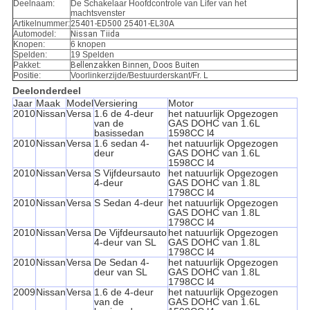
Deelnaam:
De Schakelaar Hoofdcontrole van Lifer van het
machtsvenster
Artikelnummer:
25401-ED500 25401-EL30A
Automodel:
Nissan Tiida
Knopen:
6 knopen
Spelden:
19 Spelden
Pakket:
Bellenzakken Binnen, Doos Buiten
Positie:
Voorlinkerzijde/Bestuurderskant/Fr. L
Deelonderdeel
Jaar
Maak
Model
Versiering
Motor
2010
Nissan
Versa
1.6 de 4-deur
het natuurlijk Opgezogen
van de
GAS DOHC van 1.6L
basissedan
1598CC l4
2010
Nissan
Versa
1.6 sedan 4-
het natuurlijk Opgezogen
deur
GAS DOHC van 1.6L
1598CC l4
2010
Nissan
Versa
S Vijfdeursauto
het natuurlijk Opgezogen
4-deur
GAS DOHC van 1.8L
1798CC l4
2010
Nissan
Versa
S Sedan 4-deur
het natuurlijk Opgezogen
GAS DOHC van 1.8L
1798CC l4
2010
Nissan
Versa
De Vijfdeursauto
het natuurlijk Opgezogen
4-deur van SL
GAS DOHC van 1.8L
1798CC l4
2010
Nissan
Versa
De Sedan 4-
het natuurlijk Opgezogen
deur van SL
GAS DOHC van 1.8L
1798CC l4
2009
Nissan
Versa
1.6 de 4-deur
het natuurlijk Opgezogen
van de
GAS DOHC van 1.6L