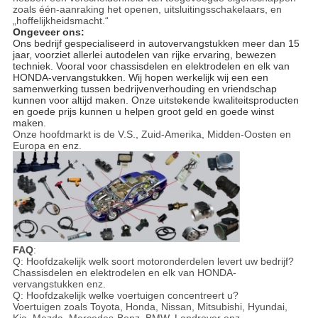
zoals één-aanraking het openen, uitsluitingsschakelaars, en
„hoffelijkheidsmacht.“
Ongeveer ons:
Ons bedrijf gespecialiseerd in autovervangstukken meer dan 15
jaar, voorziet allerlei autodelen van rijke ervaring, bewezen
techniek. Vooral voor chassisdelen en elektrodelen en elk van
HONDA-vervangstukken. Wij hopen werkelijk wij een een
samenwerking tussen bedrijvenverhouding en vriendschap
kunnen voor altijd maken. Onze uitstekende kwaliteitsproducten
en goede prijs kunnen u helpen groot geld en goede winst
maken.
Onze hoofdmarkt is de V.S., Zuid-Amerika, Midden-Oosten en
Europa en enz.
FAQ
:
Q: Hoofdzakelijk welk soort motoronderdelen levert uw bedrijf?
Chassis
delen en elektrodelen en elk van HONDA-
vervangstukken enz.
Q: Hoofdzakelijk welke voertuigen concentreert u?
Voertuigen zoals Toyota, Honda, Nissan, Mitsubishi, Hyundai,
Kia, Mazda, Mercedes-Benz, BMW, Landrover enz.