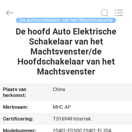
Linkway
Auto
Parts
Limited.
All
De autoschakelaar van het Machtsvenster
Rights
Reserved.
De hoofd Auto Elektrische
HUIS
Schakelaar van het
PRODUCTEN
Machtsvenster/de
Hoofdschakelaar van het
ONGEVEER
Machtsvenster
ONS
Plaats van
China
herkomst:
FABRIEKSREIS
Merknaam:
MHC AP
KWALITEITSCONTROLE
Certificering:
TS16949 Intertek
Modelnummer:
25401-ED500 25401-EL30A