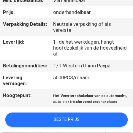
Min. bestelaantal:
Verhandelbaar
NEEM
CONTACT
Prijs:
onderhandelbaar
OP
Verpakking Details:
Neutrale verpakking of als
vereiste
VERZOEK
Levertijd:
1- de het werkdagen, hangt
hoofdzakelijk van de hoeveelheid
OM
af
EEN
Betalingscondities:
T/T Western Union Paypal
CITAAT
Levering
5000PCS/maand
vermogen:
SITEMAP
Hoogtepunt:
,
Het Vensterschakelaar van de automacht
auto elektrische vensterschakelaars
PRIVACY
POLICY
BESTE PRIJS