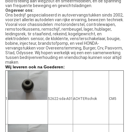
blootstelling aan wegzout en smeermiddelen, en de spanning
van frequente beweging en gewichtsladingen.
Ongeveer ons:
Ons bedrijf gespecialiseerd in autovervangstukken sinds 2002,
voorziet allerlei autodelen van rijke ervaring, bewezen techniek.
Vooral voor chassisdelen: motoronderstel, controlewapen,
remstootkussens, remschijf, rembeugel, lager, hublager,
leidingsrek, tir staafeind, rekeind, kogelgewricht, en
elektrodelen: sensor, de kloklente, vensterschakelaar, bougie,
bobine, injecteur, brandstofpomp, en veel HONDA-
vervangstukken voor Overeenstemming, Burger, Crv, Pasvorm,
Stad, Odyssee. Wij hopen werkelijk wij een een samenwerking
tussen bedrijvenverhouding en vriendschap kunnen voor altijd
maken.
Wij leveren ook na Goederen:
1
52622-sda-A01
ACHTERschok
CM5