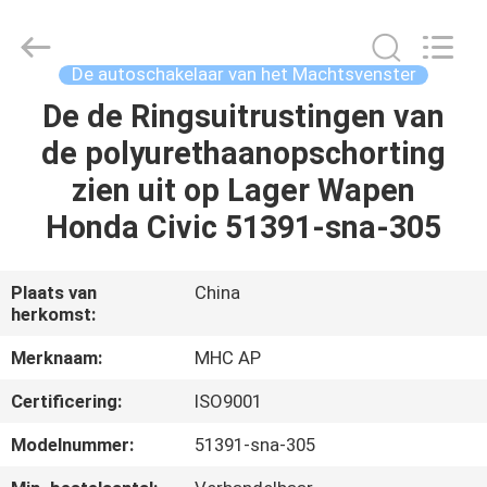
Linkway
Auto
Parts
Limited.
All
De autoschakelaar van het Machtsvenster
Rights
Reserved.
De de Ringsuitrustingen van
HUIS
de polyurethaanopschorting
PRODUCTEN
zien uit op Lager Wapen
Honda Civic 51391-sna-305
ONGEVEER
ONS
Plaats van
China
herkomst:
FABRIEKSREIS
Merknaam:
MHC AP
Certificering:
ISO9001
KWALITEITSCONTROLE
Modelnummer:
51391-sna-305