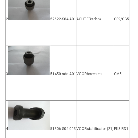
2
52622-S84-A01
ACHTERschok
CF9/CG5
3
51450-sda-A01
VOORbovenleer
CM5
4
51306-S04-003
VOORstabilisator (21)
EK3 RD1