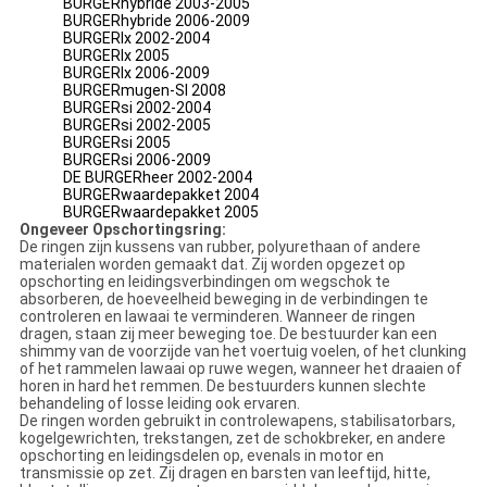
BURGERhybride 2003-2005
BURGERhybride 2006-2009
BURGERlx 2002-2004
BURGERlx 2005
BURGERlx 2006-2009
BURGERmugen-SI 2008
BURGERsi 2002-2004
BURGERsi 2002-2005
BURGERsi 2005
BURGERsi 2006-2009
DE BURGERheer 2002-2004
BURGERwaardepakket 2004
BURGERwaardepakket 2005
Ongeveer Opschortingsring:
De ringen zijn kussens van rubber, polyurethaan of andere
materialen worden gemaakt dat. Zij worden opgezet op
opschorting en leidingsverbindingen om wegschok te
absorberen, de hoeveelheid beweging in de verbindingen te
controleren en lawaai te verminderen. Wanneer de ringen
dragen, staan zij meer beweging toe. De bestuurder kan een
shimmy van de voorzijde van het voertuig voelen, of het clunking
of het rammelen lawaai op ruwe wegen, wanneer het draaien of
horen in hard het remmen. De bestuurders kunnen slechte
behandeling of losse leiding ook ervaren.
De ringen worden gebruikt in controlewapens, stabilisatorbars,
kogelgewrichten, trekstangen, zet de schokbreker, en andere
opschorting en leidingsdelen op, evenals in motor en
transmissie op zet. Zij dragen en barsten van leeftijd, hitte,