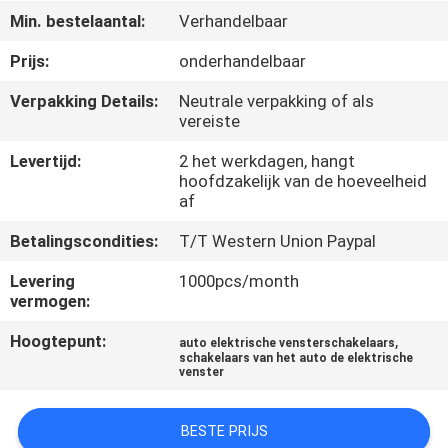
NEEM
Min. bestelaantal:
Verhandelbaar
CONTACT
Prijs:
onderhandelbaar
OP
Verpakking Details:
Neutrale verpakking of als
vereiste
VERZOEK
Levertijd:
2 het werkdagen, hangt
OM
hoofdzakelijk van de hoeveelheid
af
EEN
CITAAT
Betalingscondities:
T/T Western Union Paypal
Levering
1000pcs/month
vermogen:
SITEMAP
Hoogtepunt:
,
auto elektrische vensterschakelaars
schakelaars van het auto de elektrische
PRIVACY
venster
POLICY
BESTE PRIJS