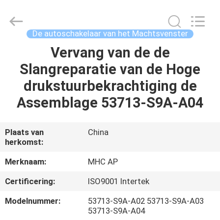
Linkway
Auto
Parts
Limited.
All
De autoschakelaar van het Machtsvenster
Rights
Reserved.
Vervang van de de
HUIS
Slangreparatie van de Hoge
PRODUCTEN
drukstuurbekrachtiging de
Assemblage 53713-S9A-A04
ONGEVEER
ONS
Plaats van
China
herkomst:
FABRIEKSREIS
Merknaam:
MHC AP
Certificering:
ISO9001 Intertek
KWALITEITSCONTROLE
Modelnummer:
53713-S9A-A02 53713-S9A-A03
53713-S9A-A04