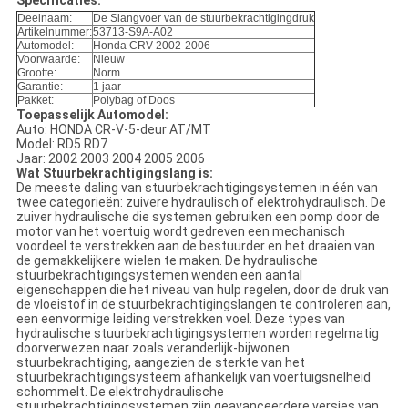
Specificaties:
Deelnaam:
De Slangvoer van de stuurbekrachtigingdruk
Artikelnummer:
53713-S9A-A02
Automodel:
Honda CRV 2002-2006
Voorwaarde:
Nieuw
Grootte:
Norm
Garantie:
1 jaar
Pakket:
Polybag of Doos
Toepasselijk Automodel:
Auto: HONDA CR-V-5-deur AT/MT
Model: RD5 RD7
Jaar: 2002 2003 2004 2005 2006
Wat Stuurbekrachtigingslang is:
De meeste daling van stuurbekrachtigingsystemen in één van
twee categorieën: zuivere hydraulisch of elektrohydraulisch. De
zuiver hydraulische die systemen gebruiken een pomp door de
motor van het voertuig wordt gedreven een mechanisch
voordeel te verstrekken aan de bestuurder en het draaien van
de gemakkelijkere wielen te maken. De hydraulische
stuurbekrachtigingsystemen wenden een aantal
eigenschappen die het niveau van hulp regelen, door de druk van
de vloeistof in de stuurbekrachtigingslangen te controleren aan,
een eenvormige leiding verstrekken voel. Deze types van
hydraulische stuurbekrachtigingsystemen worden regelmatig
doorverwezen naar zoals veranderlijk-bijwonen
stuurbekrachtiging, aangezien de sterkte van het
stuurbekrachtigingsysteem afhankelijk van voertuigsnelheid
schommelt. De elektrohydraulische
stuurbekrachtigingsystemen zijn geavanceerdere versies van