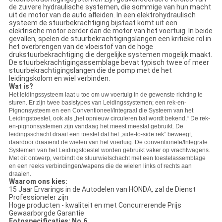
de zuivere hydraulische systemen, die sommige van hun macht
uit de motor van de auto afleiden. In een elektrohydraulisch
systeem de stuurbekrachtiging bijstaat komt uit een
elektrische motor eerder dan de motor van het voertuig. In beide
gevallen, spelen de stuurbekrachtigingslangen een kritieke rol in
het overbrengen van de vloeistof van de hoge
drukstuurbekrachtiging die dergelijke systemen mogelijk maakt.
De stuurbekrachtigingassemblage bevat typisch twee of meer
stuurbekrachtigingslangen die de pomp met de het
leidingskolom en wiel verbinden.
Wat is?
Het leidingssysteem laat u toe om uw voertuig in de gewenste richting te
sturen. Er zijn twee basistypes van Leidingssystemen; een rek-en-
Pignonsysteem en een Conventioneel/Integraal die Systeem van het
Leidingstoestel, ook als „het opnieuw circuleren bal wordt bekend.“ De rek-
en-pignonsystemen zijn vandaag het meest meestal gebruikt. De
leidingsschacht draait een toestel dat het „side-to-side rek“ beweegt,
daardoor draaiend de wielen van het voertuig. De conventionele/Integrale
Systemen van het Leidingstoestel worden gebruikt vaker op vrachtwagens.
Met dit ontwerp, verbindt de stuurwielschacht met een toestelassemblage
en een reeks verbindingen/wapens die de wielen links of rechts aan
draaien.
Waarom ons kies:
15 Jaar Ervarings in de Autodelen van HONDA, zal de Dienst
Professioneler zijn
Hoge producten - kwaliteit en met Concurrerende Prijs
Gewaarborgde Garantie
Fotospecificaties: No.6