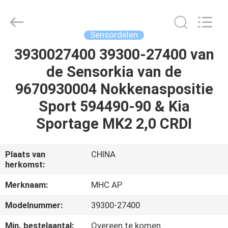
Linkway
Auto
Parts
Limited.
All
Sensordelen
Rights
Reserved.
3930027400 39300-27400 van
HUIS
de Sensorkia van de
PRODUCTEN
9670930004 Nokkenaspositie
Sport 594490-90 & Kia
ONGEVEER
Sportage MK2 2,0 CRDI
ONS
Plaats van
CHINA
herkomst:
FABRIEKSREIS
Merknaam:
MHC AP
KWALITEITSCONTROLE
Modelnummer:
39300-27400
Min. bestelaantal:
Overeen te komen