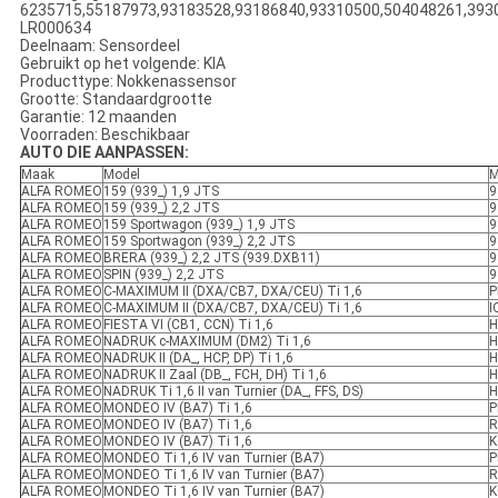
6235715,55187973,93183528,93186840,93310500,504048261,393
LR000634
Deelnaam: Sensordeel
Gebruikt op het volgende: KIA
Producttype: Nokkenassensor
Grootte: Standaardgrootte
Garantie: 12 maanden
Voorraden: Beschikbaar
AUTO DIE AANPASSEN:
Maak
Model
M
ALFA ROMEO
159 (939_) 1,9 JTS
9
ALFA ROMEO
159 (939_) 2,2 JTS
9
ALFA ROMEO
159 Sportwagon (939_) 1,9 JTS
9
ALFA ROMEO
159 Sportwagon (939_) 2,2 JTS
9
ALFA ROMEO
BRERA (939_) 2,2 JTS (939.DXB11)
9
ALFA ROMEO
SPIN (939_) 2,2 JTS
9
ALFA ROMEO
C-MAXIMUM II (DXA/CB7, DXA/CEU) Ti 1,6
P
ALFA ROMEO
C-MAXIMUM II (DXA/CB7, DXA/CEU) Ti 1,6
I
ALFA ROMEO
FIESTA VI (CB1, CCN) Ti 1,6
H
ALFA ROMEO
NADRUK c-MAXIMUM (DM2) Ti 1,6
H
ALFA ROMEO
NADRUK II (DA_, HCP, DP) Ti 1,6
H
ALFA ROMEO
NADRUK II Zaal (DB_, FCH, DH) Ti 1,6
H
ALFA ROMEO
NADRUK Ti 1,6 II van Turnier (DA_, FFS, DS)
H
ALFA ROMEO
MONDEO IV (BA7) Ti 1,6
P
ALFA ROMEO
MONDEO IV (BA7) Ti 1,6
R
ALFA ROMEO
MONDEO IV (BA7) Ti 1,6
K
ALFA ROMEO
MONDEO Ti 1,6 IV van Turnier (BA7)
P
ALFA ROMEO
MONDEO Ti 1,6 IV van Turnier (BA7)
R
ALFA ROMEO
MONDEO Ti 1,6 IV van Turnier (BA7)
K