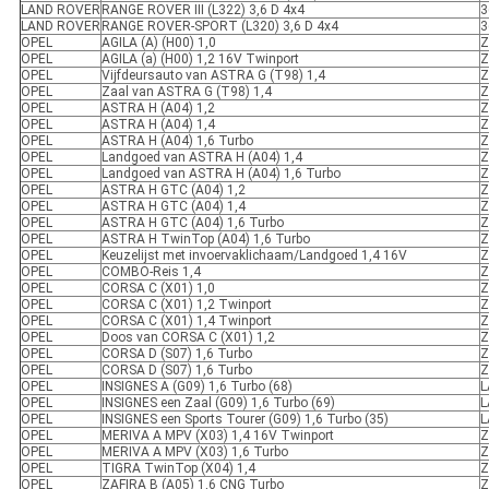
LAND ROVER
RANGE ROVER III (L322) 3,6 D 4x4
3
LAND ROVER
RANGE ROVER-SPORT (L320) 3,6 D 4x4
3
OPEL
AGILA (A) (H00) 1,0
Z
OPEL
AGILA (a) (H00) 1,2 16V Twinport
Z
OPEL
Vijfdeursauto van ASTRA G (T98) 1,4
Z
OPEL
Zaal van ASTRA G (T98) 1,4
Z
OPEL
ASTRA H (A04) 1,2
Z
OPEL
ASTRA H (A04) 1,4
Z
OPEL
ASTRA H (A04) 1,6 Turbo
Z
OPEL
Landgoed van ASTRA H (A04) 1,4
Z
OPEL
Landgoed van ASTRA H (A04) 1,6 Turbo
Z
OPEL
ASTRA H GTC (A04) 1,2
Z
OPEL
ASTRA H GTC (A04) 1,4
Z
OPEL
ASTRA H GTC (A04) 1,6 Turbo
Z
OPEL
ASTRA H TwinTop (A04) 1,6 Turbo
Z
OPEL
Keuzelijst met invoervaklichaam/Landgoed 1,4 16V
Z
OPEL
COMBO-Reis 1,4
Z
OPEL
CORSA C (X01) 1,0
Z
OPEL
CORSA C (X01) 1,2 Twinport
Z
OPEL
CORSA C (X01) 1,4 Twinport
Z
OPEL
Doos van CORSA C (X01) 1,2
Z
OPEL
CORSA D (S07) 1,6 Turbo
Z
OPEL
CORSA D (S07) 1,6 Turbo
Z
OPEL
INSIGNES A (G09) 1,6 Turbo (68)
L
OPEL
INSIGNES een Zaal (G09) 1,6 Turbo (69)
L
OPEL
INSIGNES een Sports Tourer (G09) 1,6 Turbo (35)
L
OPEL
MERIVA A MPV (X03) 1,4 16V Twinport
Z
OPEL
MERIVA A MPV (X03) 1,6 Turbo
Z
OPEL
TIGRA TwinTop (X04) 1,4
Z
OPEL
ZAFIRA B (A05) 1,6 CNG Turbo
Z