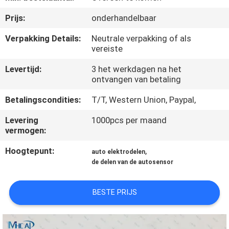
NEEM
Prijs:
onderhandelbaar
CONTACT
OP
Verpakking Details:
Neutrale verpakking of als
vereiste
Levertijd:
3 het werkdagen na het
VERZOEK
ontvangen van betaling
OM
Betalingscondities:
T/T, Western Union, Paypal,
EEN
Levering
1000pcs per maand
CITAAT
vermogen:
Hoogtepunt:
,
auto elektrodelen
SITEMAP
de delen van de autosensor
PRIVACY
BESTE PRIJS
POLICY