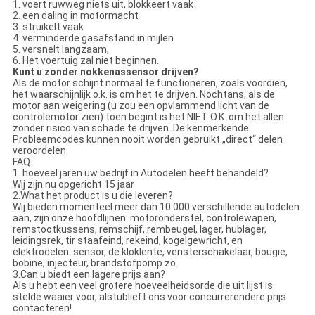
1. voert ruwweg niets uit, blokkeert vaak
2. een daling in motormacht
3. struikelt vaak
4. verminderde gasafstand in mijlen
5. versnelt langzaam,
6. Het voertuig zal niet beginnen.
Kunt u zonder nokkenassensor drijven?
Als de motor schijnt normaal te functioneren, zoals voordien,
het waarschijnlijk o.k. is om het te drijven. Nochtans, als de
motor aan weigering (u zou een opvlammend licht van de
controlemotor zien) toen begint is het NIET O.K. om het allen
zonder risico van schade te drijven. De kenmerkende
Probleemcodes kunnen nooit worden gebruikt „direct“ delen
veroordelen.
FAQ:
1. hoeveel jaren uw bedrijf in Autodelen heeft behandeld?
Wij zijn nu opgericht 15 jaar
2.What het product is u die leveren?
Wij bieden momenteel meer dan 10.000 verschillende autodelen
aan, zijn onze hoofdlijnen: motoronderstel, controlewapen,
remstootkussens, remschijf, rembeugel, lager, hublager,
leidingsrek, tir staafeind, rekeind, kogelgewricht, en
elektrodelen: sensor, de kloklente, vensterschakelaar, bougie,
bobine, injecteur, brandstofpomp zo.
3.Can u biedt een lagere prijs aan?
Als u hebt een veel grotere hoeveelheidsorde die uit lijst is
stelde waaier voor, alstublieft ons voor concurrerendere prijs
contacteren!