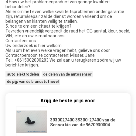
4.How uw het problemenproduct van geringe kwaliteit
behandelen?
Als er om het even welke kwaliteitsproblemen onder garantie
zijn, return&repair zal de dienst worden verleend om de
belangen van klanten veilig te stellen.
5. hoe te om een citaat te krijgen?
Tevreden vriendelijk verzendt de raad het OE-aantal, kleur, beeld,
VIN, .etc en uw e-mail naar ons.
Contacteer ons
Uw onderzoek is hier welkom.
Als u om het even welke vragen hebt, gelieve ons door
Contactpersoon te contacteren: Misser. Jane
Tel.: +8615002030283.We zal aan u terugkeren zodra wij uw
berichten krijgen.
auto elektrodelen
de delen van de autosensor
de pijp van de brandstofnevel
Krijg de beste prijs voor
3930027400 39300-27400 van de
Sensorkia van de 9670930004
Nokkenaspositie Sport 594490-90
& Kia Sportage MK2 2,0 CRDI