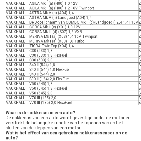
VAUXHALL
AGILA Mk I (a) (H00) 1,0 12V
Z
VAUXHALL
AGILA Mk I (a) (H00) 1,2 16V Twinport
Z
VAUXHALL
ASTRA Mk V (h) (A04) 1,4
Z
VAUXHALL
ASTRA Mk V (h) Landgoed (A04) 1,4
Z
VAUXHALL
De Dooslichaam van COMBO Mk II (c)/Landgoed (F25) 1,4 I 16V
Z
VAUXHALL
CORSA Mk II (c) (X01) 1,0 12V
Z
VAUXHALL
CORSA Mk III (d) (S07) 1,6 VXR
Z
VAUXHALL
MERIVA Mk I (a) (X03) 1,4 16V Twinport
Z
VAUXHALL
MERIVA Mk I (a) (X03) 1,6 Turbo
Z
VAUXHALL
TIGRA TwinTop (X04) 1,4
Z
VAUXHALL
C30 (533) 1,8
B
VAUXHALL
C30 (533) 1,8 FlexFuel
B
VAUXHALL
C30 (533) 2,0
B
VAUXHALL
S40 II (544) 1,8
B
VAUXHALL
S40 II (544) 1,8 FlexFuel
B
VAUXHALL
S40 II (544) 2,0
B
VAUXHALL
S80 II (124) 2,0 FlexFuel
B
VAUXHALL
V50 (545) 1,8
B
VAUXHALL
V50 (545) 1,8 FlexFuel
B
VAUXHALL
V50 (545) 2,0
B
VAUXHALL
V70 III (135) 2,0
B
VAUXHALL
V70 III (135) 2,0 FlexiFuel
B
‚
Waar is de nokkenas in een auto?
De nokkenas van een auto wordt gevestigd onder de motor en
verstrekt de belangrijke functie van het openen van en het
sluiten van de kleppen van een motor.
Wat is het effect van een gebroken nokkenassensor op de
auto?