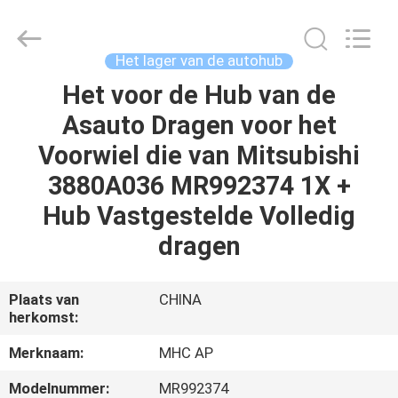
Linkway
Auto
Parts
Limited.
All
Het lager van de autohub
Rights
Reserved.
Het voor de Hub van de
HUIS
Asauto Dragen voor het
PRODUCTEN
Voorwiel die van Mitsubishi
3880A036 MR992374 1X +
ONGEVEER
Hub Vastgestelde Volledig
ONS
dragen
FABRIEKSREIS
Plaats van
CHINA
herkomst:
KWALITEITSCONTROLE
Merknaam:
MHC AP
Modelnummer:
MR992374