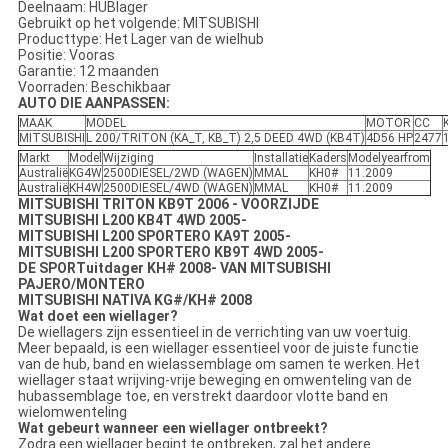
Deelnaam: HUBlager
Gebruikt op het volgende: MITSUBISHI
Producttype: Het Lager van de wielhub
Positie: Vooras
Garantie: 12 maanden
Voorraden: Beschikbaar
AUTO DIE AANPASSEN:
MAAK
MODEL
MOTOR
CC
MITSUBISHI
L 200/TRITON (KA_T, KB_T) 2,5 DEED 4WD (KB4T)
4D56 HP
2477
Markt
Model
Wijziging
Installatie
Kaders
Modelyearfrom
Australië
KG4W
2500DIESEL/2WD (WAGEN)
MMAL
KH0#
11.2009
Australië
KH4W
2500DIESEL/4WD (WAGEN)
MMAL
KH0#
11.2009
MITSUBISHI TRITON KB9T 2006 - VOORZIJDE
MITSUBISHI L200 KB4T 4WD 2005-
MITSUBISHI L200 SPORTERO KA9T 2005-
MITSUBISHI L200 SPORTERO KB9T 4WD 2005-
DE SPORTuitdager KH# 2008- VAN MITSUBISHI
PAJERO/MONTERO
MITSUBISHI NATIVA KG#/KH# 2008
Wat doet een wiellager?
De wiellagers zijn essentieel in de verrichting van uw voertuig.
Meer bepaald, is een wiellager essentieel voor de juiste functie
van de hub, band en wielassemblage om samen te werken. Het
wiellager staat wrijving-vrije beweging en omwenteling van de
hubassemblage toe, en verstrekt daardoor vlotte band en
wielomwenteling
Wat gebeurt wanneer een wiellager ontbreekt?
Zodra een wiellager begint te ontbreken, zal het andere