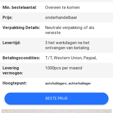
NEEM
Min. bestelaantal:
Overeen te komen
CONTACT
Prijs:
onderhandelbaar
OP
Verpakking Details:
Neutrale verpakking of als
vereiste
VERZOEK
Levertijd:
3 het werkdagen na het
OM
ontvangen van betaling
EEN
Betalingscondities:
T/T, Western Union, Paypal,
CITAAT
Levering
1000pcs per maand
vermogen:
SITEMAP
Hoogtepunt:
,
autohublagers
achterhublager
PRIVACY
BESTE PRIJS
POLICY