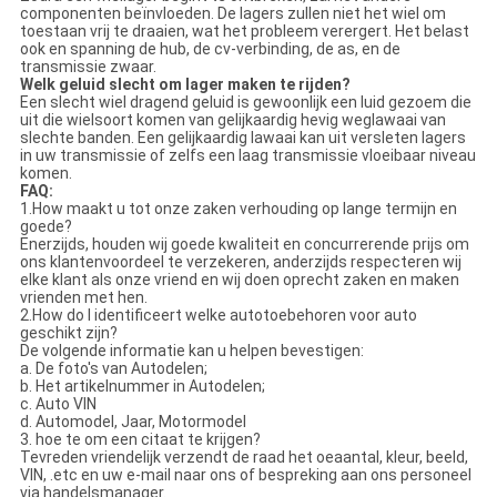
componenten beïnvloeden. De lagers zullen niet het wiel om
toestaan vrij te draaien, wat het probleem verergert. Het belast
ook en spanning de hub, de cv-verbinding, de as, en de
transmissie zwaar.
Welk geluid slecht om lager maken te rijden?
Een slecht wiel dragend geluid is gewoonlijk een luid gezoem die
uit die wielsoort komen van gelijkaardig hevig weglawaai van
slechte banden. Een gelijkaardig lawaai kan uit versleten lagers
in uw transmissie of zelfs een laag transmissie vloeibaar niveau
komen.
FAQ:
1.How maakt u tot onze zaken verhouding op lange termijn en
goede?
Enerzijds, houden wij goede kwaliteit en concurrerende prijs om
ons klantenvoordeel te verzekeren, anderzijds respecteren wij
elke klant als onze vriend en wij doen oprecht zaken en maken
vrienden met hen.
2.How do I identificeert welke autotoebehoren voor auto
geschikt zijn?
De volgende informatie kan u helpen bevestigen:
a. De foto's van Autodelen;
b. Het artikelnummer in Autodelen;
c. Auto VIN
d. Automodel, Jaar, Motormodel
3. hoe te om een citaat te krijgen?
Tevreden vriendelijk verzendt de raad het oeaantal, kleur, beeld,
VIN, .etc en uw e-mail naar ons of bespreking aan ons personeel
via handelsmanager.