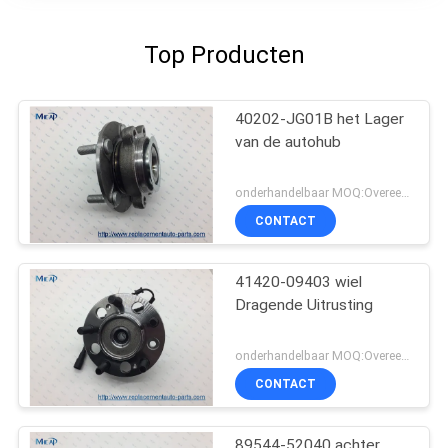
Top Producten
40202-JG01B het Lager
van de autohub
onderhandelbaar MOQ:Overeen te komen
CONTACT
41420-09403 wiel
Dragende Uitrusting
onderhandelbaar MOQ:Overeen te komen
CONTACT
89544-52040 achter