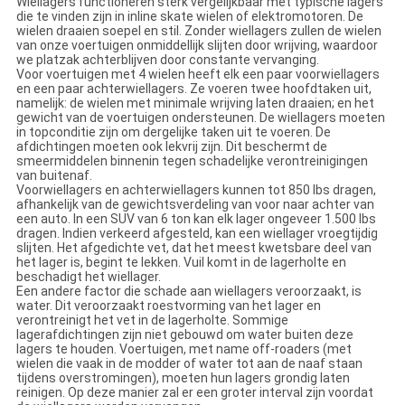
Wiellagers functioneren sterk vergelijkbaar met typische lagers
die te vinden zijn in inline skate wielen of elektromotoren. De
wielen draaien soepel en stil. Zonder wiellagers zullen de wielen
van onze voertuigen onmiddellijk slijten door wrijving, waardoor
we platzak achterblijven door constante vervanging.
Voor voertuigen met 4 wielen heeft elk een paar voorwiellagers
en een paar achterwiellagers. Ze voeren twee hoofdtaken uit,
namelijk: de wielen met minimale wrijving laten draaien; en het
gewicht van de voertuigen ondersteunen. De wiellagers moeten
in topconditie zijn om dergelijke taken uit te voeren. De
afdichtingen moeten ook lekvrij zijn. Dit beschermt de
smeermiddelen binnenin tegen schadelijke verontreinigingen
van buitenaf.
Voorwiellagers en achterwiellagers kunnen tot 850 lbs dragen,
afhankelijk van de gewichtsverdeling van voor naar achter van
een auto. In een SUV van 6 ton kan elk lager ongeveer 1.500 lbs
dragen. Indien verkeerd afgesteld, kan een wiellager vroegtijdig
slijten. Het afgedichte vet, dat het meest kwetsbare deel van
het lager is, begint te lekken. Vuil komt in de lagerholte en
beschadigt het wiellager.
Een andere factor die schade aan wiellagers veroorzaakt, is
water. Dit veroorzaakt roestvorming van het lager en
verontreinigt het vet in de lagerholte. Sommige
lagerafdichtingen zijn niet gebouwd om water buiten deze
lagers te houden. Voertuigen, met name off-roaders (met
wielen die vaak in de modder of water tot aan de naaf staan
tijdens overstromingen), moeten hun lagers grondig laten
reinigen. Op deze manier zal er een groter interval zijn voordat