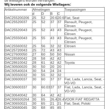
de wiellagers worden vervangen.
Wij leveren ook de volgende Wiellagers:
Artikelnummer
Afmetingen
Toepassingen
d
D
B
C
DAC255200206
25
52
20.6
20.6
Fiat, Seat
DAC25520037
25
52
37
37
RenauIt, Peugeot,
Citroen
DAC25520043
25
52
43
43
RenauIt, Peugeot,
Citroen
DAC25550043
25
55
43
43
RenauIt, Peugeot,
Citroen
DAC25560032
25
56
32
32
Citroen
DAC25720043
25
72
43
43
DAC27600050
27
60
50
50
Nissan
DAC28580042
28
58
42
42
DAC28610042
28
61
42
42
Toyota
DAC30500020
30
50
20
20
DAC30540024
30
54
24
24
DAC30550032
30
55
32
32
DAC30600037
30
60
37
37
Fiat, Lada, Lancia, Seat, -
VO-VO
DAC30600337
30
60.03
37
37
Fiat, Lada, Lancia, Seat, -
VO-VO
DAC30640042
30
64
42
42
DAC306500264
30
65
26.4
26.4
VOOR FIAT REGATTA
DAC30650021
30
65
21
21
Fiat, Seat, Polski
DAC30680045
30
68
45
45