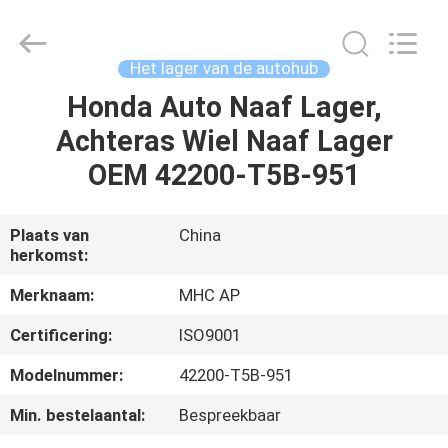
Linkway
Auto
Parts
Limited.
All
Het lager van de autohub
Rights
Reserved.
Honda Auto Naaf Lager,
HUIS
Achteras Wiel Naaf Lager
PRODUCTEN
OEM 42200-T5B-951
ONGEVEER
Plaats van
China
herkomst:
ONS
Merknaam:
MHC AP
FABRIEKSREIS
Certificering:
ISO9001
Modelnummer:
42200-T5B-951
KWALITEITSCONTROLE
Min. bestelaantal:
Bespreekbaar