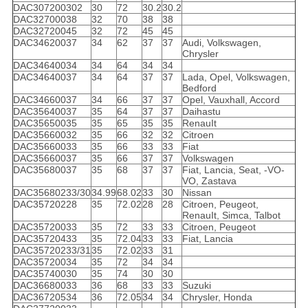
DAC307200302
30
72
30.2
30.2
DAC32700038
32
70
38
38
DAC32720045
32
72
45
45
DAC34620037
34
62
37
37
Audi, Volkswagen,
Chrysler
DAC34640034
34
64
34
34
DAC34640037
34
64
37
37
Lada, Opel, Volkswagen,
Bedford
DAC34660037
34
66
37
37
Opel, Vauxhall, Accord
DAC35640037
35
64
37
37
Daihastu
DAC35650035
35
65
35
35
RenauIt
DAC35660032
35
66
32
32
Citroen
DAC35660033
35
66
33
33
Fiat
DAC35660037
35
66
37
37
Volkswagen
DAC35680037
35
68
37
37
Fiat, Lancia, Seat, -VO-
VO, Zastava
DAC35680233/30
34.99
68.02
33
30
Nissan
DAC35720228
35
72.02
28
28
Citroen, Peugeot,
RenauIt, Simca, Talbot
DAC35720033
35
72
33
33
Citroen, Peugeot
DAC35720433
35
72.04
33
33
Fiat, Lancia
DAC35720233/31
35
72.02
33
31
DAC35720034
35
72
34
34
DAC35740030
35
74
30
30
DAC36680033
36
68
33
33
Suzuki
DAC36720534
36
72.05
34
34
Chrysler, Honda