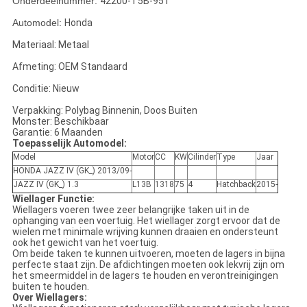
Onderdeelnummer:
42200-T5B-951
Automodel:
Honda
Materiaal: Metaal
Afmeting: OEM Standaard
Conditie: Nieuw
Verpakking: Polybag Binnenin, Doos Buiten
Monster: Beschikbaar
Garantie: 6 Maanden
Toepasselijk Automodel:
Model
Motor
CC
KW
Cilinder
Type
Jaar
HONDA JAZZ IV (GK_) 2013/09-
JAZZ IV (GK_) 1.3
L13B
1318
75
4
Hatchback
2015-
Wiellager Functie:
Wiellagers voeren twee zeer belangrijke taken uit in de
ophanging van een voertuig. Het wiellager zorgt ervoor dat de
wielen met minimale wrijving kunnen draaien en ondersteunt
ook het gewicht van het voertuig.
Om beide taken te kunnen uitvoeren, moeten de lagers in bijna
perfecte staat zijn. De afdichtingen moeten ook lekvrij zijn om
het smeermiddel in de lagers te houden en verontreinigingen
buiten te houden.
Over Wiellagers: