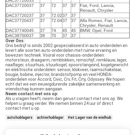
DAC37720033
DAC37720037
37
72
37
37
Fiat, Ford, Lancia,
RenauIt, Chrysler
DAC37720237
37
72.02
37
37
DAC37720437
37
72.04
37
37
Alfa Romeo, Fiat, Lancia,
Chrysler, RenauIt
DAC37740045
37
74
45
45
BMW, Opel, Ford
DAC38700037
38
70
37
37
Over Ons:
Ons bedrijf is sinds 2002 gespecialiseerd in auto-onderdelen en
levert alle soorten auto-onderdelen met ruime ervaring en
bewezen techniek. Vooral voor chassis-onderdelen:
motorsteun, draagarm, remblokken, remschijf, remklauw, lager,
naaflager, stuurhuis, stuurkogel, spoorstangeind, kogelgewricht
en elektrische onderdelen: sensor, klokveer, raamschakelaar,
bougie, bobine, injector, brandstofpomp en veel HONDA-
onderdelen voor Accord, Civic, Crv, Fit, City, Odyssey. We hopen
echt dat we een eeuwigdurende zakelijke samenwerking en
vriendschap kunnen aangaan.
Neem contact met ons op:
Als u vragen heeft, neem dan gerust contact met ons op. We
helpen u graag verder. We nemen binnen 24 uur of direct
contact met u op.
autohublagers
achterhublager
Het Lager van de wielhub