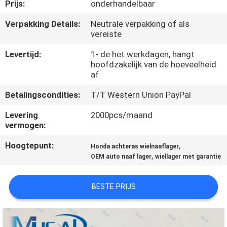
NEEM
Prijs:
onderhandelbaar
CONTACT
Verpakking Details:
Neutrale verpakking of als
vereiste
OP
Levertijd:
1- de het werkdagen, hangt
hoofdzakelijk van de hoeveelheid
VERZOEK
af
OM
Betalingscondities:
T/T Western Union PayPal
EEN
Levering
2000pcs/maand
CITAAT
vermogen:
Hoogtepunt:
,
Honda achteras wielnaaflager
SITEMAP
,
OEM auto naaf lager
wiellager met garantie
PRIVACY
BESTE PRIJS
POLICY