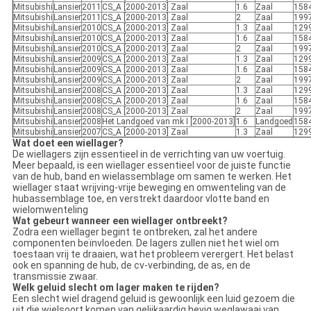
Mitsubishi
Lansier
2011
CS_A [2000-2013] Zaal
1.6
Zaal
158
Mitsubishi
Lansier
2011
CS_A [2000-2013] Zaal
2
Zaal
199
Mitsubishi
Lansier
2010
CS_A [2000-2013] Zaal
1.3
Zaal
129
Mitsubishi
Lansier
2010
CS_A [2000-2013] Zaal
1.6
Zaal
158
Mitsubishi
Lansier
2010
CS_A [2000-2013] Zaal
2
Zaal
199
Mitsubishi
Lansier
2009
CS_A [2000-2013] Zaal
1.3
Zaal
129
Mitsubishi
Lansier
2009
CS_A [2000-2013] Zaal
1.6
Zaal
158
Mitsubishi
Lansier
2009
CS_A [2000-2013] Zaal
2
Zaal
199
Mitsubishi
Lansier
2008
CS_A [2000-2013] Zaal
1.3
Zaal
129
Mitsubishi
Lansier
2008
CS_A [2000-2013] Zaal
1.6
Zaal
158
Mitsubishi
Lansier
2008
CS_A [2000-2013] Zaal
2
Zaal
199
Mitsubishi
Lansier
2008
Het Landgoed van mk I [2000-2013]
1.6
Landgoed
158
Mitsubishi
Lansier
2007
CS_A [2000-2013] Zaal
1.3
Zaal
129
Wat doet een wiellager?
De wiellagers zijn essentieel in de verrichting van uw voertuig.
Meer bepaald, is een wiellager essentieel voor de juiste functie
van de hub, band en wielassemblage om samen te werken. Het
wiellager staat wrijving-vrije beweging en omwenteling van de
hubassemblage toe, en verstrekt daardoor vlotte band en
wielomwenteling
Wat gebeurt wanneer een wiellager ontbreekt?
Zodra een wiellager begint te ontbreken, zal het andere
componenten beïnvloeden. De lagers zullen niet het wiel om
toestaan vrij te draaien, wat het probleem verergert. Het belast
ook en spanning de hub, de cv-verbinding, de as, en de
transmissie zwaar.
Welk geluid slecht om lager maken te rijden?
Een slecht wiel dragend geluid is gewoonlijk een luid gezoem die
uit die wielsoort komen van gelijkaardig hevig weglawaai van