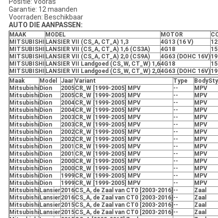
Positie: Vooras
Garantie: 12 maanden
Voorraden: Beschikbaar
AUTO DIE AANPASSEN:
MAAK
MODEL
MOTOR
C
MITSUBISHI
LANSIER VII (CS_A, CT_A) 1,3
4G13 (16 V)
12
MITSUBISHI
LANSIER VII (CS_A, CT_A) 1,6 (CS3A)
4G18
15
MITSUBISHI
LANSIER VII (CS_A, CT_A) 2,0 (CS9A)
4G63 (DOHC 16V)
19
MITSUBISHI
LANSIER VII Landgoed (CS_W, CT_W) 1,6
4G18
15
MITSUBISHI
LANSIER VII Landgoed (CS_W, CT_W) 2,0
4G63 (DOHC 16V)
19
Maak
Model
Jaar
Variant
Type
BodySty
Mitsubishi
Dion
2005
CR_W [1999-2005] MPV
--
MPV
Mitsubishi
Dion
2005
CR_W [1999-2005] MPV
--
MPV
Mitsubishi
Dion
2004
CR_W [1999-2005] MPV
--
MPV
Mitsubishi
Dion
2004
CR_W [1999-2005] MPV
--
MPV
Mitsubishi
Dion
2003
CR_W [1999-2005] MPV
--
MPV
Mitsubishi
Dion
2003
CR_W [1999-2005] MPV
--
MPV
Mitsubishi
Dion
2002
CR_W [1999-2005] MPV
--
MPV
Mitsubishi
Dion
2002
CR_W [1999-2005] MPV
--
MPV
Mitsubishi
Dion
2001
CR_W [1999-2005] MPV
--
MPV
Mitsubishi
Dion
2001
CR_W [1999-2005] MPV
--
MPV
Mitsubishi
Dion
2000
CR_W [1999-2005] MPV
--
MPV
Mitsubishi
Dion
2000
CR_W [1999-2005] MPV
--
MPV
Mitsubishi
Dion
1999
CR_W [1999-2005] MPV
--
MPV
Mitsubishi
Dion
1999
CR_W [1999-2005] MPV
--
MPV
Mitsubishi
Lansier
2016
CS_A, de Zaal van CT0 [2003-2016]
--
Zaal
Mitsubishi
Lansier
2016
CS_A, de Zaal van CT0 [2003-2016]
--
Zaal
Mitsubishi
Lansier
2015
CS_A, de Zaal van CT0 [2003-2016]
--
Zaal
Mitsubishi
Lansier
2015
CS_A, de Zaal van CT0 [2003-2016]
--
Zaal