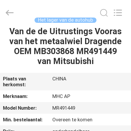
Linkway
Auto
Parts
Limited.
All
Het lager van de autohub
Rights
Reserved.
Van de de Uitrustings Vooras
HUIS
van het metaalwiel Dragende
PRODUCTEN
OEM MB303868 MR491449
van Mitsubishi
ONGEVEER
ONS
Plaats van
CHINA
herkomst:
FABRIEKSREIS
Merknaam:
MHC AP
Model Number:
MR491449
KWALITEITSCONTROLE
Min. bestelaantal:
Overeen te komen