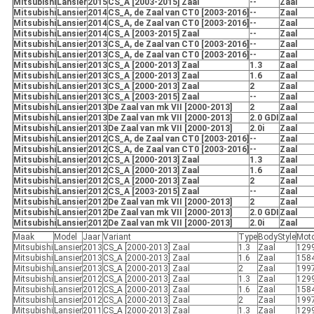
Mitsubishi
Lansier
2015
CS_A [2003-2015] Zaal
--
Zaal
Mitsubishi
Lansier
2014
CS_A, de Zaal van CT0 [2003-2016]
--
Zaal
Mitsubishi
Lansier
2014
CS_A, de Zaal van CT0 [2003-2016]
--
Zaal
Mitsubishi
Lansier
2014
CS_A [2003-2015] Zaal
--
Zaal
Mitsubishi
Lansier
2013
CS_A, de Zaal van CT0 [2003-2016]
--
Zaal
Mitsubishi
Lansier
2013
CS_A, de Zaal van CT0 [2003-2016]
--
Zaal
Mitsubishi
Lansier
2013
CS_A [2000-2013] Zaal
1.3
Zaal
Mitsubishi
Lansier
2013
CS_A [2000-2013] Zaal
1.6
Zaal
Mitsubishi
Lansier
2013
CS_A [2000-2013] Zaal
2
Zaal
Mitsubishi
Lansier
2013
CS_A [2003-2015] Zaal
--
Zaal
Mitsubishi
Lansier
2013
De Zaal van mk VII [2000-2013]
2
Zaal
Mitsubishi
Lansier
2013
De Zaal van mk VII [2000-2013]
2.0 GDI
Zaal
Mitsubishi
Lansier
2013
De Zaal van mk VII [2000-2013]
2.0i
Zaal
Mitsubishi
Lansier
2012
CS_A, de Zaal van CT0 [2003-2016]
--
Zaal
Mitsubishi
Lansier
2012
CS_A, de Zaal van CT0 [2003-2016]
--
Zaal
Mitsubishi
Lansier
2012
CS_A [2000-2013] Zaal
1.3
Zaal
Mitsubishi
Lansier
2012
CS_A [2000-2013] Zaal
1.6
Zaal
Mitsubishi
Lansier
2012
CS_A [2000-2013] Zaal
2
Zaal
Mitsubishi
Lansier
2012
CS_A [2003-2015] Zaal
--
Zaal
Mitsubishi
Lansier
2012
De Zaal van mk VII [2000-2013]
2
Zaal
Mitsubishi
Lansier
2012
De Zaal van mk VII [2000-2013]
2.0 GDI
Zaal
Mitsubishi
Lansier
2012
De Zaal van mk VII [2000-2013]
2.0i
Zaal
Maak
Model
Jaar
Variant
Type
BodyStyle
Mot
Mitsubishi
Lansier
2013
CS_A [2000-2013] Zaal
1.3
Zaal
129
Mitsubishi
Lansier
2013
CS_A [2000-2013] Zaal
1.6
Zaal
158
Mitsubishi
Lansier
2013
CS_A [2000-2013] Zaal
2
Zaal
199
Mitsubishi
Lansier
2012
CS_A [2000-2013] Zaal
1.3
Zaal
129
Mitsubishi
Lansier
2012
CS_A [2000-2013] Zaal
1.6
Zaal
158
Mitsubishi
Lansier
2012
CS_A [2000-2013] Zaal
2
Zaal
199
Mitsubishi
Lansier
2011
CS_A [2000-2013] Zaal
1.3
Zaal
129