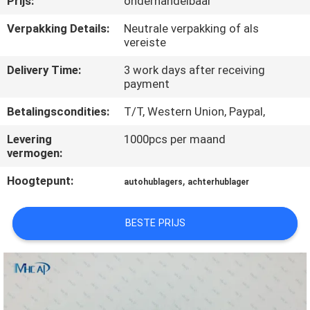
Prijs:
onderhandelbaar
NEEM
CONTACT
Verpakking Details:
Neutrale verpakking of als
vereiste
OP
Delivery Time:
3 work days after receiving
payment
VERZOEK
Betalingscondities:
T/T, Western Union, Paypal,
OM
Levering
1000pcs per maand
EEN
vermogen:
CITAAT
Hoogtepunt:
,
autohublagers
achterhublager
SITEMAP
BESTE PRIJS
PRIVACY
POLICY