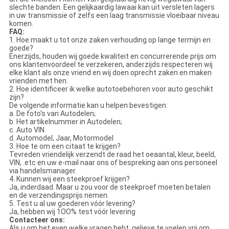
slechte banden. Een gelijkaardig lawaai kan uit versleten lagers
in uw transmissie of zelfs een laag transmissie vloeibaar niveau
komen.
FAQ:
1. Hoe maakt u tot onze zaken verhouding op lange termijn en
goede?
Enerzijds, houden wij goede kwaliteit en concurrerende prijs om
ons klantenvoordeel te verzekeren, anderzijds respecteren wij
elke klant als onze vriend en wij doen oprecht zaken en maken
vrienden met hen.
2. Hoe identificeer ik welke autotoebehoren voor auto geschikt
zijn?
De volgende informatie kan u helpen bevestigen:
a. De foto's van Autodelen;
b. Het artikelnummer in Autodelen;
c. Auto VIN
d. Automodel, Jaar, Motormodel
3. Hoe te om een citaat te krijgen?
Tevreden vriendelijk verzendt de raad het oeaantal, kleur, beeld,
VIN, .etc en uw e-mail naar ons of bespreking aan ons personeel
via handelsmanager.
4. Kunnen wij een steekproef krijgen?
Ja, inderdaad. Maar u zou voor de steekproef moeten betalen
en de verzendingsprijs nemen.
5. Test u al uw goederen vóór levering?
Ja, hebben wij 1OO% test vóór levering
Contacteer ons:
Als u om het even welke vragen hebt, gelieve te voelen vrij om