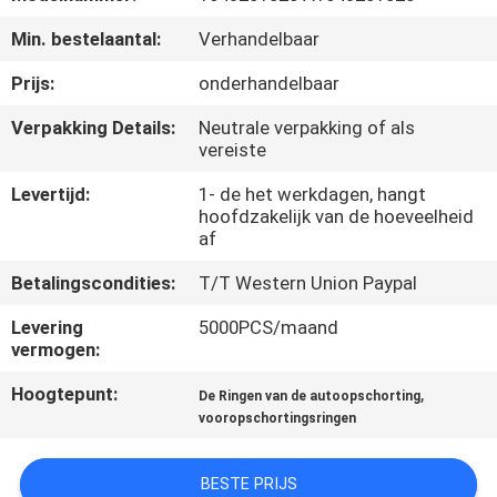
NEEM
Min. bestelaantal:
Verhandelbaar
CONTACT
OP
Prijs:
onderhandelbaar
Verpakking Details:
Neutrale verpakking of als
vereiste
VERZOEK
OM
Levertijd:
1- de het werkdagen, hangt
hoofdzakelijk van de hoeveelheid
EEN
af
CITAAT
Betalingscondities:
T/T Western Union Paypal
Levering
5000PCS/maand
SITEMAP
vermogen:
Hoogtepunt:
,
De Ringen van de autoopschorting
PRIVACY
vooropschortingsringen
POLICY
BESTE PRIJS