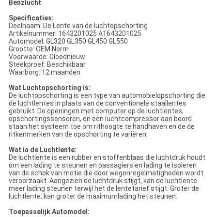
Benzlucht
Specificaties:
Deelnaam: De Lente van de luchtopschorting
Artikelnummer: 1643201025 A1643201025
Automodel: GL320 GL350 GL450 GL550
Grootte: OEM Norm
Voorwaarde: Gloednieuw
Steekproef: Beschikbaar
Waarborg: 12 maanden
Wat Luchtopschorting is:
De luchtopschorting is een type van automobielopschorting die
de luchtlentes in plaats van de conventionele staallentes
gebruikt. De openingen met computer op de luchtlentes,
opschortingssensoren, en een luchtcompressor aan boord
staan het systeem toe om rithoogte te handhaven en de de
ritkenmerken van de opschorting te variëren.
Wat ia de Luchtlente:
De luchtlente is een rubber en stoffenblaas die luchtdruk houdt
om een lading te steunen en passagiers en lading te isoleren
van de schok van motie die door wegonregelmatigheden wordt
veroorzaakt. Aangezien de luchtdruk stijgt, kan de luchtlente
meer lading steunen terwijl het de lentetarief stijgt. Groter de
luchtlente, kan groter de maximumlading het steunen.
Toepasselijk Automodel: