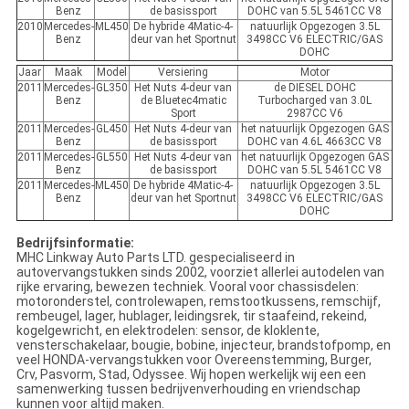
Benz
de basissport
DOHC van 5.5L 5461CC V8
2010
Mercedes-
ML450
De hybride 4Matic-4-
natuurlijk Opgezogen 3.5L
Benz
deur van het Sportnut
3498CC V6 ELECTRIC/GAS
DOHC
Jaar
Maak
Model
Versiering
Motor
2011
Mercedes-
GL350
Het Nuts 4-deur van
de DIESEL DOHC
Benz
de Bluetec4matic
Turbocharged van 3.0L
Sport
2987CC V6
2011
Mercedes-
GL450
Het Nuts 4-deur van
het natuurlijk Opgezogen GAS
Benz
de basissport
DOHC van 4.6L 4663CC V8
2011
Mercedes-
GL550
Het Nuts 4-deur van
het natuurlijk Opgezogen GAS
Benz
de basissport
DOHC van 5.5L 5461CC V8
2011
Mercedes-
ML450
De hybride 4Matic-4-
natuurlijk Opgezogen 3.5L
Benz
deur van het Sportnut
3498CC V6 ELECTRIC/GAS
DOHC
Bedrijfsinformatie:
MHC Linkway Auto Parts LTD. gespecialiseerd in
autovervangstukken sinds 2002, voorziet allerlei autodelen van
rijke ervaring, bewezen techniek. Vooral voor chassisdelen:
motoronderstel, controlewapen, remstootkussens, remschijf,
rembeugel, lager, hublager, leidingsrek, tir staafeind, rekeind,
kogelgewricht, en elektrodelen: sensor, de kloklente,
vensterschakelaar, bougie, bobine, injecteur, brandstofpomp, en
veel HONDA-vervangstukken voor Overeenstemming, Burger,
Crv, Pasvorm, Stad, Odyssee. Wij hopen werkelijk wij een een
samenwerking tussen bedrijvenverhouding en vriendschap
kunnen voor altijd maken.