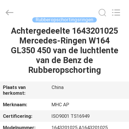
Linkway
Auto
Parts
Limited.
All
Rubberopschortingsringen
Rights
Reserved.
Achtergedeelte 1643201025
HUIS
Mercedes-Ringen W164
PRODUCTEN
GL350 450 van de luchtlente
van de Benz de
ONGEVEER
Rubberopschorting
ONS
Plaats van
China
herkomst:
FABRIEKSREIS
Merknaam:
MHC AP
KWALITEITSCONTROLE
Certificering:
ISO9001 TS16949
Modelnummer:
1643201025 A1643201025