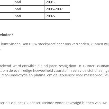
Zaal
2001-
Zaal
2005-2007
Zaal
2002-
 vinden?
e kunt vinden, kon u uw steekproef naar ons verzenden, kunnen wi
.
bekend, werd ontwikkeld eind jaren zestig door Dr. Gunter Bauman
kt om de evenredige hoeveelheid zuurstof in een vloeistof of een g
irconiumdioxyde en platina. om de O2-sensor voor massaprodukti
or als dit: het O2-sensoruiteinde wordt gevestigd binnen van uw u