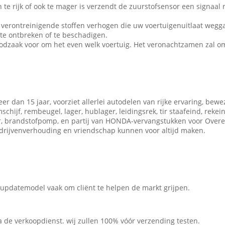
an te rijk of ook te mager is verzendt de zuurstofsensor een signaa
verontreinigende stoffen verhogen die uw voertuigenuitlaat wegg
te ontbreken of te beschadigen.
oodzaak voor om het even welk voertuig. Het veronachtzamen zal o
r dan 15 jaar, voorziet allerlei autodelen van rijke ervaring, bewe
ijf, rembeugel, lager, hublager, leidingsrek, tir staafeind, rekein
eur, brandstofpomp, en partij van HONDA-vervangstukken voor Over
drijvenverhouding en vriendschap kunnen voor altijd maken.
updatemodel vaak om cliënt te helpen de markt grijpen.
na de verkoopdienst. wij zullen 100% vóór verzending testen.