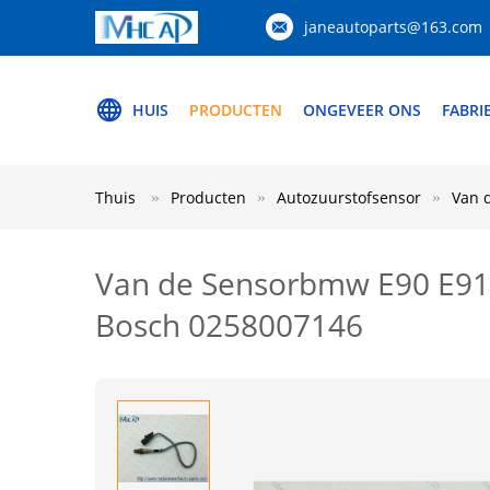
janeautoparts@163.com
HUIS
PRODUCTEN
ONGEVEER ONS
FABRI
Thuis
Producten
Autozuurstofsensor
Van 
Van de Sensorbmw E90 E91
Bosch 0258007146