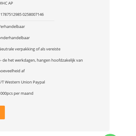
MHC AP
11787512985 0258007146
Verhandelbaar
onderhandelbaar
eutrale verpakking of als vereiste
3- de het werkdagen, hangen hoofdzakelijk van
hoeveelheid af
T/T Western Union Paypal
1000pcs per maand