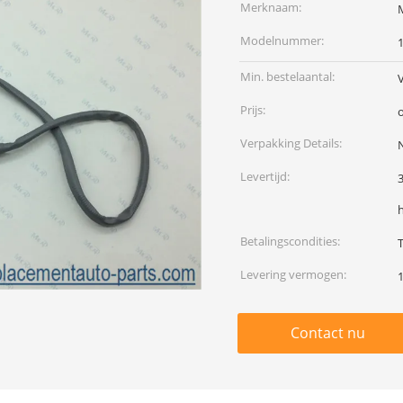
Merknaam:
Modelnummer:
Min. bestelaantal:
Prijs:
Verpakking Details:
N
Levertijd:
Betalingscondities:
Levering vermogen:
Contact nu