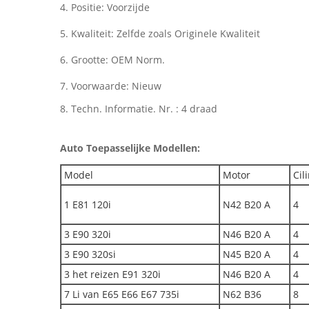
4. Positie: Voorzijde
5. Kwaliteit: Zelfde zoals Originele Kwaliteit
6. Grootte: OEM Norm.
7. Voorwaarde: Nieuw
8. Techn. Informatie. Nr. : 4 draad
Auto Toepasselijke Modellen:
Model
Motor
Cil
1 E81 120i
N42 B20 A
4
3 E90 320i
N46 B20 A
4
3 E90 320si
N45 B20 A
4
3 het reizen E91 320i
N46 B20 A
4
7 Li van E65 E66 E67 735i
N62 B36
8