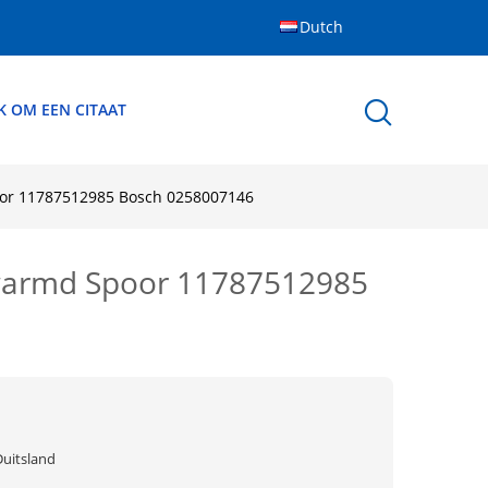
Dutch
K OM EEN CITAAT
or 11787512985 Bosch 0258007146
warmd Spoor 11787512985
Duitsland