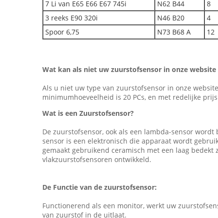
7 Li van E65 E66 E67 745i
N62 B44
8
3 reeks E90 320i
N46 B20
4
Spoor 6,75
N73 B68 A
12
Wat kan als niet uw zuurstofsensor in onze website
Als u niet uw type van zuurstofsensor in onze websit
minimumhoeveelheid is 20 PCs, en met redelijke prijs
Wat is een Zuurstofsensor?
De zuurstofsensor, ook als een lambda-sensor wordt 
sensor is een elektronisch die apparaat wordt gebrui
gemaakt gebruikend ceramisch met een laag bedekt z
vlakzuurstofsensoren ontwikkeld.
De Functie van de zuurstofsensor:
Functionerend als een monitor, werkt uw zuurstofsens
van zuurstof in de uitlaat.