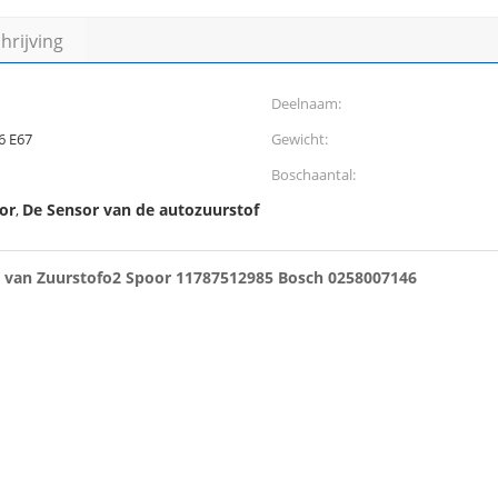
rijving
Deelnaam:
6 E67
Gewicht:
Boschaantal:
or
De Sensor van de autozuurstof
,
 van Zuurstofo2 Spoor 11787512985 Bosch 0258007146