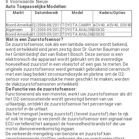
8. Voorwaarde: Nieuw
Auto Toepasselijke Modellen:
Markt
Datumbereik
Model
Kaders/Opties
Noord-Amerika
02/2006-08/2011
TOYOTA CAMRY
ACV40, ASV40, GSV40
Algemeen
01/2005-09/2012
TOYOTA AVALON
GSX30
Noord-Amerika
01/2005-09/2012
TOYOTA AVALON
GSX30
Wat is een Zuurstofsensor?
De zuurstofsensor, ook als een lambda-sensor wordt bekend,
werd ontwikkeld eind jaren zestig door Dr. Gunter Bauman voor
het GmbH bedrijf dat van Robert Bosch. Deze sensor is een
elektronisch die apparaat wordt gebruikt om de evenredige
hoeveelheid zuurstof in een vloeistof of een gas te meten. De
originele zuurstofsensor werd gemaakt gebruikend ceramisch
met een laag bedekt zirconiumdioxyde en platina. om de O2-
sensor voor massaproduktie meer geschikt te maken, werden
de vlakzuurstofsensoren ontwikkeld.
De Functie van de zuurstofsensor:
Functionerend als een monitor, werkt uw zuurstofsensor als dit:
het O2-sensoruiteinde wordt gevestigd binnen van uw
uitlaatpijp, ontdekt de zuurstofsensor het percentage van
zuurstof in de uitlaat.
Als het mengsel (weinig zuurstof) (teveel zuurstof) dan te rijk
of ook te mager is verzendt de zuurstofsensor een signaal naar
ECU vertellend het aanpast de hoeveelheid brandstof die uw
motor dienovereenkomstig ingaan.
De verkeerde mengeling van benzine en zuurstof kan
verontreinigende stoffen verhogen die uw voertuigenuitlaat