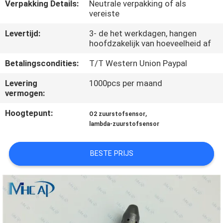
NEEM
Verpakking Details:
Neutrale verpakking of als
vereiste
CONTACT
Levertijd:
3- de het werkdagen, hangen
OP
hoofdzakelijk van hoeveelheid af
Betalingscondities:
T/T Western Union Paypal
VERZOEK
Levering
1000pcs per maand
OM
vermogen:
EEN
Hoogtepunt:
,
O2 zuurstofsensor
CITAAT
lambda-zuurstofsensor
SITEMAP
BESTE PRIJS
PRIVACY
POLICY