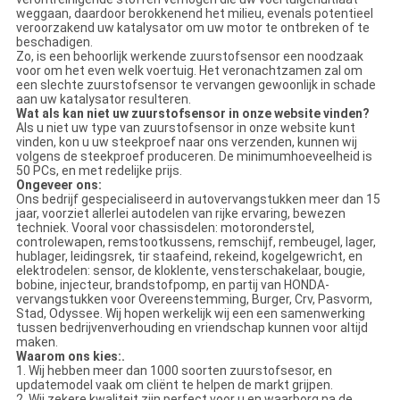
weggaan, daardoor berokkenend het milieu, evenals potentieel
veroorzakend uw katalysator om uw motor te ontbreken of te
beschadigen.
Zo, is een behoorlijk werkende zuurstofsensor een noodzaak
voor om het even welk voertuig. Het veronachtzamen zal om
een slechte zuurstofsensor te vervangen gewoonlijk in schade
aan uw katalysator resulteren.
Wat als kan niet uw zuurstofsensor in onze website vinden?
Als u niet uw type van zuurstofsensor in onze website kunt
vinden, kon u uw steekproef naar ons verzenden, kunnen wij
volgens de steekproef produceren. De minimumhoeveelheid is
50 PCs, en met redelijke prijs.
Ongeveer ons:
Ons bedrijf gespecialiseerd in autovervangstukken meer dan 15
jaar, voorziet allerlei autodelen van rijke ervaring, bewezen
techniek. Vooral voor chassisdelen: motoronderstel,
controlewapen, remstootkussens, remschijf, rembeugel, lager,
hublager, leidingsrek, tir staafeind, rekeind, kogelgewricht, en
elektrodelen: sensor, de kloklente, vensterschakelaar, bougie,
bobine, injecteur, brandstofpomp, en partij van HONDA-
vervangstukken voor Overeenstemming, Burger, Crv, Pasvorm,
Stad, Odyssee. Wij hopen werkelijk wij een een samenwerking
tussen bedrijvenverhouding en vriendschap kunnen voor altijd
maken.
Waarom ons kies:.
1. Wij hebben meer dan 1000 soorten zuurstofsesor, en
updatemodel vaak om cliënt te helpen de markt grijpen.
2. Wij zekere kwaliteit zijn perfect voor u en waarborg na de