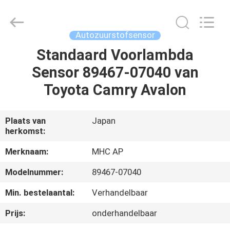
Linkway
Auto
Parts
Limited.
All
Autozuurstofsensor
Rights
Reserved.
Standaard Voorlambda
HUIS
Sensor 89467-07040 van
PRODUCTEN
Toyota Camry Avalon
ONGEVEER
Plaats van
Japan
herkomst:
ONS
Merknaam:
MHC AP
FABRIEKSREIS
Modelnummer:
89467-07040
Min. bestelaantal:
Verhandelbaar
KWALITEITSCONTROLE
Prijs:
onderhandelbaar