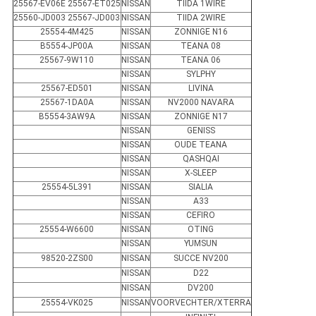
25567-EV06E 25567-ET025
NISSAN
TIIDA 1WIRE
25560-JD003 25567-JD003
NISSAN
TIIDA 2WIRE
25554-4M425
NISSAN
ZONNIGE N16
B5554-JP00A
NISSAN
TEANA 08
25567-9W110
NISSAN
TEANA 06
NISSAN
SYLPHY
25567-ED501
NISSAN
LIVINA
25567-1DA0A
NISSAN
NV2000 NAVARA
B5554-3AW9A
NISSAN
ZONNIGE N17
NISSAN
GENISS
NISSAN
OUDE TEANA
NISSAN
QASHQAI
NISSAN
X-SLEEP
25554-5L391
NISSAN
SIALIA
NISSAN
A33
NISSAN
CEFIRO
25554-W6600
NISSAN
OTING
NISSAN
YUMSUN
98520-2ZS00
NISSAN
SUCCE NV200
NISSAN
D22
NISSAN
DV200
25554-VK025
NISSAN
VOORVECHTER/XTERRA