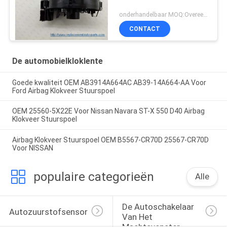
onderhandelbaar MOQ:Overeen te komen
CONTACT
De automobielkloklente
Goede kwaliteit OEM AB3914A664AC AB39-14A664-AA Voor
Ford Airbag Klokveer Stuurspoel
OEM 25560-5X22E Voor Nissan Navara ST-X 550 D40 Airbag
Klokveer Stuurspoel
Airbag Klokveer Stuurspoel OEM B5567-CR70D 25567-CR70D
Voor NISSAN
populaire categorieën
Alle
De Autoschakelaar 
Autozuurstofsensor
Van Het 
Machtsvenster