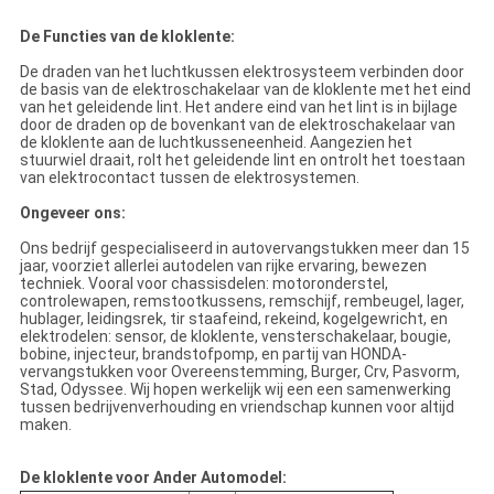
De Functies van de kloklente:
De draden van het luchtkussen elektrosysteem verbinden door
de basis van de elektroschakelaar van de kloklente met het eind
van het geleidende lint. Het andere eind van het lint is in bijlage
door de draden op de bovenkant van de elektroschakelaar van
de kloklente aan de luchtkusseneenheid. Aangezien het
stuurwiel draait, rolt het geleidende lint en ontrolt het toestaan
van elektrocontact tussen de elektrosystemen.
Ongeveer ons:
Ons bedrijf gespecialiseerd in autovervangstukken meer dan 15
jaar, voorziet allerlei autodelen van rijke ervaring, bewezen
techniek. Vooral voor chassisdelen: motoronderstel,
controlewapen, remstootkussens, remschijf, rembeugel, lager,
hublager, leidingsrek, tir staafeind, rekeind, kogelgewricht, en
elektrodelen: sensor, de kloklente, vensterschakelaar, bougie,
bobine, injecteur, brandstofpomp, en partij van HONDA-
vervangstukken voor Overeenstemming, Burger, Crv, Pasvorm,
Stad, Odyssee. Wij hopen werkelijk wij een een samenwerking
tussen bedrijvenverhouding en vriendschap kunnen voor altijd
maken.
De kloklente voor Ander Automodel: