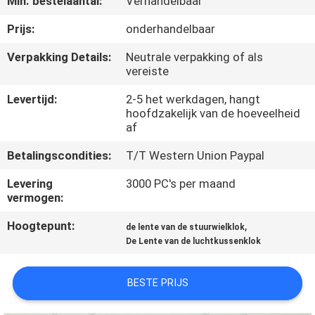
Min. bestelaantal:
Verhandelbaar
NEEM
CONTACT
Prijs:
onderhandelbaar
OP
Verpakking Details:
Neutrale verpakking of als
vereiste
VERZOEK
Levertijd:
2-5 het werkdagen, hangt
hoofdzakelijk van de hoeveelheid
OM
af
EEN
Betalingscondities:
T/T Western Union Paypal
CITAAT
Levering
3000 PC's per maand
vermogen:
SITEMAP
Hoogtepunt:
,
de lente van de stuurwielklok
De Lente van de luchtkussenklok
PRIVACY
POLICY
BESTE PRIJS