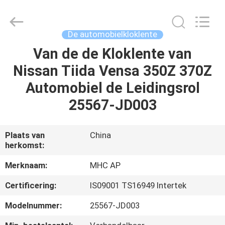
Linkway
Auto
Parts
Limited.
All
De automobielkloklente
Rights
Reserved.
Van de de Kloklente van
HUIS
Nissan Tiida Vensa 350Z 370Z
PRODUCTEN
Automobiel de Leidingsrol
25567-JD003
ONGEVEER
ONS
Plaats van
China
herkomst:
FABRIEKSREIS
Merknaam:
MHC AP
Certificering:
IS09001 TS16949 Intertek
KWALITEITSCONTROLE
Modelnummer:
25567-JD003