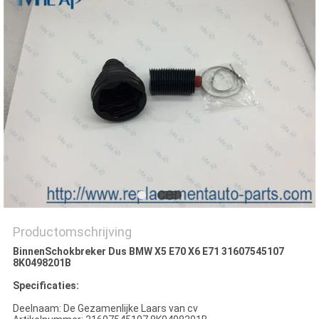
Productomschrijving
BinnenSchokbreker Dus BMW X5 E70 X6 E71 31607545107
8K0498201B
Specificaties:
Deelnaam: De Gezamenlijke Laars van cv