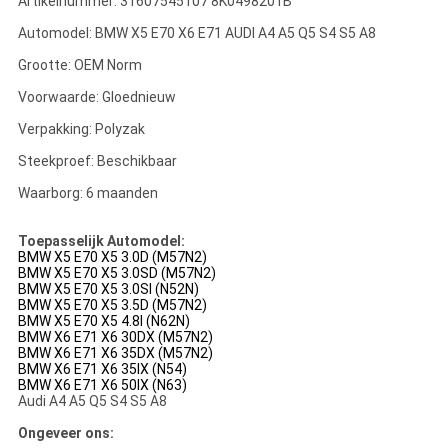
Artikelnummer: 31607545107 8K0498201B
Automodel: BMW X5 E70 X6 E71 AUDI A4 A5 Q5 S4 S5 A8
Grootte: OEM Norm
Voorwaarde: Gloednieuw
Verpakking: Polyzak
Steekproef: Beschikbaar
Waarborg: 6 maanden
Toepasselijk Automodel:
BMW X5 E70 X5 3.0D (M57N2)
BMW X5 E70 X5 3.0SD (M57N2)
BMW X5 E70 X5 3.0SI (N52N)
BMW X5 E70 X5 3.5D (M57N2)
BMW X5 E70 X5 4.8I (N62N)
BMW X6 E71 X6 30DX (M57N2)
BMW X6 E71 X6 35DX (M57N2)
BMW X6 E71 X6 35IX (N54)
BMW X6 E71 X6 50IX (N63)
Audi A4 A5 Q5 S4 S5 A8
Ongeveer ons: