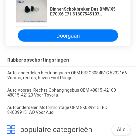
BinnenSchokbreker Dus BMW X5
E70 X6 E71 31607545107
8K0498201B
Doorgaan
Rubberopschortingsringen
Auto-onderdelen besturingsarm OEM EB3C3084B1C 5232166
Vooras, rechts, boven Ford Ranger
Auto Vooras, Rechts Ophangingsbus OEM 48815-42100
48815-42120 Voor Toyota
Autoonderdelen Motormontage OEM 8K0399151BD
8K0399151AQ Voor Audi
populaire categorieën
Alle