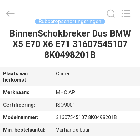
Linkway
Auto
Parts
Limited.
All
Rubberopschortingsringen
Rights
Reserved.
BinnenSchokbreker Dus BMW
HUIS
X5 E70 X6 E71 31607545107
PRODUCTEN
8K0498201B
ONGEVEER
Plaats van
China
herkomst:
ONS
Merknaam:
MHC AP
FABRIEKSREIS
Certificering:
ISO9001
Modelnummer:
31607545107 8K0498201B
KWALITEITSCONTROLE
Min. bestelaantal:
Verhandelbaar