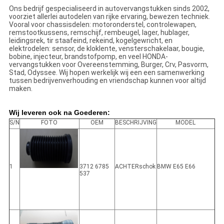
Ons bedrijf gespecialiseerd in autovervangstukken sinds 2002,
voorziet allerlei autodelen van rijke ervaring, bewezen techniek.
Vooral voor chassisdelen: motoronderstel, controlewapen,
remstootkussens, remschijf, rembeugel, lager, hublager,
leidingsrek, tir staafeind, rekeind, kogelgewricht, en
elektrodelen: sensor, de kloklente, vensterschakelaar, bougie,
bobine, injecteur, brandstofpomp, en veel HONDA-
vervangstukken voor Overeenstemming, Burger, Crv, Pasvorm,
Stad, Odyssee. Wij hopen werkelijk wij een een samenwerking
tussen bedrijvenverhouding en vriendschap kunnen voor altijd
maken.
Wij leveren ook na Goederen:
S/N
FOTO
OEM
BESCHRIJVING
MODEL
1
3712 6785
ACHTERschok
BMW E65 E66
537