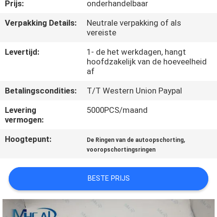
NEEM
Prijs:
onderhandelbaar
CONTACT
Verpakking Details:
Neutrale verpakking of als
vereiste
OP
Levertijd:
1- de het werkdagen, hangt
hoofdzakelijk van de hoeveelheid
VERZOEK
af
OM
Betalingscondities:
T/T Western Union Paypal
EEN
Levering
5000PCS/maand
CITAAT
vermogen:
Hoogtepunt:
,
De Ringen van de autoopschorting
SITEMAP
vooropschortingsringen
PRIVACY
BESTE PRIJS
POLICY