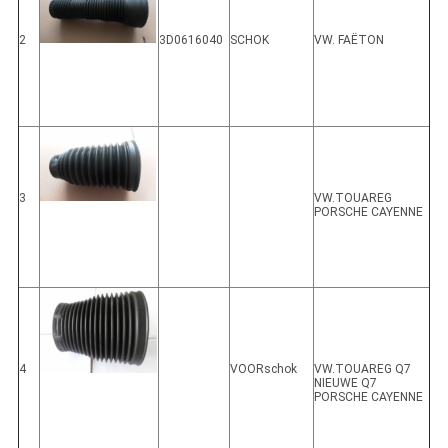
2
3D0616040
SCHOK
VW. FAËTON
3
VW.TOUAREG
PORSCHE CAYENNE
4
VOORschok
VW.TOUAREG Q7
NIEUWE Q7
PORSCHE CAYENNE