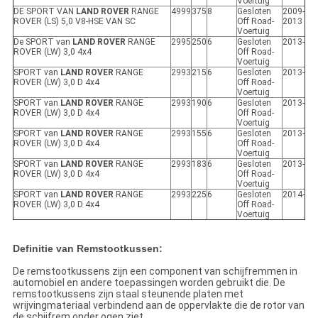
Voertuig
DE SPORT VAN
LAND ROVER
RANGE
4999
375
8
Gesloten
2009-
ROVER (LS) 5,0 V8-HSE VAN SC
Off Road-
2013
Voertuig
De SPORT van
LAND ROVER
RANGE
2995
250
6
Gesloten
2013-
ROVER (LW) 3,0 4x4
Off Road-
Voertuig
SPORT van
LAND ROVER
RANGE
2993
215
6
Gesloten
2013-
ROVER (LW) 3,0 D 4x4
Off Road-
Voertuig
SPORT van
LAND ROVER
RANGE
2993
190
6
Gesloten
2013-
ROVER (LW) 3,0 D 4x4
Off Road-
Voertuig
SPORT van
LAND ROVER
RANGE
2993
155
6
Gesloten
2013-
ROVER (LW) 3,0 D 4x4
Off Road-
Voertuig
SPORT van
LAND ROVER
RANGE
2993
183
6
Gesloten
2013-
ROVER (LW) 3,0 D 4x4
Off Road-
Voertuig
SPORT van
LAND ROVER
RANGE
2993
225
6
Gesloten
2014-
ROVER (LW) 3,0 D 4x4
Off Road-
Voertuig
Definitie van Remstootkussen:
De remstootkussens zijn een component van schijfremmen in
automobiel en andere toepassingen worden gebruikt die. De
remstootkussens zijn staal steunende platen met
wrijvingmateriaal verbindend aan de oppervlakte die de rotor van
de schijfrem onder ogen ziet.