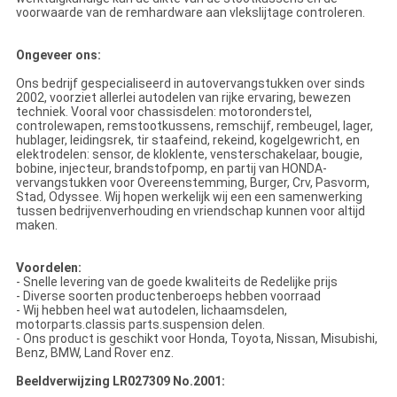
voorwaarde van de remhardware aan vlekslijtage controleren.
Ongeveer ons:
Ons bedrijf gespecialiseerd in autovervangstukken over sinds
2002, voorziet allerlei autodelen van rijke ervaring, bewezen
techniek. Vooral voor chassisdelen: motoronderstel,
controlewapen, remstootkussens, remschijf, rembeugel, lager,
hublager, leidingsrek, tir staafeind, rekeind, kogelgewricht, en
elektrodelen: sensor, de kloklente, vensterschakelaar, bougie,
bobine, injecteur, brandstofpomp, en partij van HONDA-
vervangstukken voor Overeenstemming, Burger, Crv, Pasvorm,
Stad, Odyssee. Wij hopen werkelijk wij een een samenwerking
tussen bedrijvenverhouding en vriendschap kunnen voor altijd
maken.
Voordelen:
- Snelle levering van de goede kwaliteits de Redelijke prijs
- Diverse soorten productenberoeps hebben voorraad
- Wij hebben heel wat autodelen, lichaamsdelen,
motorparts.classis parts.suspension delen.
- Ons product is geschikt voor Honda, Toyota, Nissan, Misubishi,
Benz, BMW, Land Rover enz.
Beeldverwijzing LR027309 No.2001: