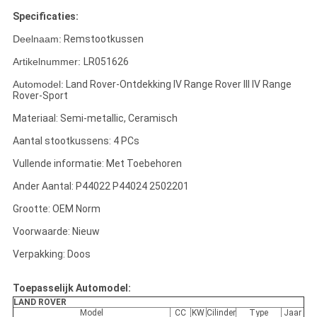
Specificaties:
Deelnaam:
Remstootkussen
Artikelnummer:
LR051626
Automodel:
Land Rover-Ontdekking IV Range Rover III IV Range
Rover-Sport
Materiaal: Semi-metallic, Ceramisch
Aantal stootkussens: 4 PCs
Vullende informatie: Met Toebehoren
Ander Aantal: P44022 P44024 2502201
Grootte: OEM Norm
Voorwaarde: Nieuw
Verpakking: Doos
Toepasselijk Automodel:
LAND ROVER
Model
CC
KW
Cilinder
Type
Jaar