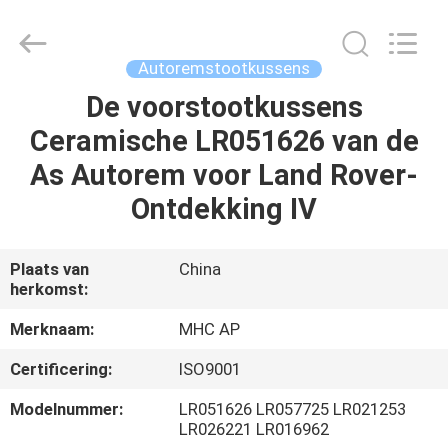
Linkway
Auto
Parts
Limited.
All
Autoremstootkussens
Rights
Reserved.
De voorstootkussens
HUIS
Ceramische LR051626 van de
PRODUCTEN
As Autorem voor Land Rover-
Ontdekking IV
ONGEVEER
ONS
Plaats van
China
herkomst:
FABRIEKSREIS
Merknaam:
MHC AP
Certificering:
ISO9001
KWALITEITSCONTROLE
Modelnummer:
LR051626 LR057725 LR021253
LR026221 LR016962