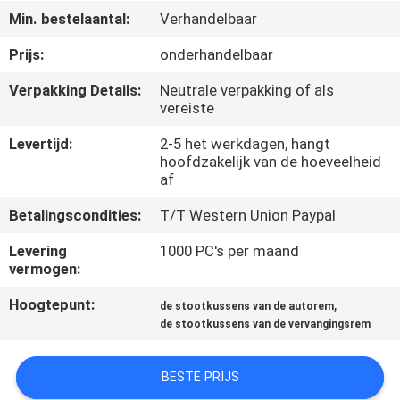
NEEM
Min. bestelaantal:
Verhandelbaar
CONTACT
Prijs:
onderhandelbaar
OP
Verpakking Details:
Neutrale verpakking of als
vereiste
VERZOEK
Levertijd:
2-5 het werkdagen, hangt
OM
hoofdzakelijk van de hoeveelheid
af
EEN
CITAAT
Betalingscondities:
T/T Western Union Paypal
Levering
1000 PC's per maand
vermogen:
SITEMAP
Hoogtepunt:
,
de stootkussens van de autorem
de stootkussens van de vervangingsrem
PRIVACY
POLICY
BESTE PRIJS