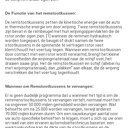
De Functie van het remstootkussen:
De remstootkussens zetten de kinetische energie van de auto
in thermische energie om door wrijving. Twee remstootkussens
zijn bevat in de rembeugel met hun wrijvingoppervlakten die de
rotor onder ogen zien. [1] wanneer de remmen hydraulisch
worden toegepast, de beugel of drukt samen de twee
stootkussens in de spinnende te vertragen rotor vast
klemt/houdt het voertuig tegen. Wanneer een remstootkussen
door contact met een rotor wordt verwarmd, brengt het kleine
hoeveelheden die wrijvingmateriaal naar de schijf over, het
draaien saaie grijs. Het de remstootkussen en schijf (allebei nu
met wrijvingmateriaal), dan „plakken“ aan elkaar, die de wrijving
verstrekken die het voertuig tegenhoudt.
Wanneer om Remstootkussens te vervangen:
Er is geen duidelijk programma dat u wanneer het tijd is om de
remmenstootkussens te vervangen vertelt, normaal moet het
na ongeveer 50.000 mijlen gemiddeld worden vervangen. Wat
behoefte om na 25.000 worden vervangen, terwijl anderen
70.000 mijlen kunnen duren. Om een nauwkeuriger aantal voor
uw auto-specifieke behoeften te krijgen, moet u zich op uw oren
en raad van een ervaren automobieltechnicus baseren. een
werktuigkundige kan de dikte van de stootkussens en de