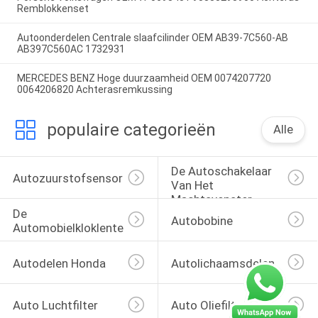
Remblokkenset
Autoonderdelen Centrale slaafcilinder OEM AB39-7C560-AB
AB397C560AC 1732931
MERCEDES BENZ Hoge duurzaamheid OEM 0074207720
0064206820 Achterasremkussing
populaire categorieën
Alle
De Autoschakelaar 
Autozuurstofsensor
Van Het 
Machtsvenster
De 
Autobobine
Automobielkloklente
Autodelen Honda
Autolichaamsdelen
Auto Luchtfilter
Auto Oliefilters