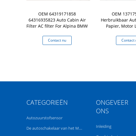
MITSUBISHI
OEM 64319171858
OEM 13717
papier, motor
64316935823 Auto Cabin Air
Herbruikbaar Auto
 element
Filter AC filter For Alpina BMW
Papier, Motor L
Element
 nu
Contact nu
Contact 
CATEGORIEËN
ONGEVEER
ONS
Autozuurstofsensor
Inleiding
De autoschakelaar van het Machtsvenster