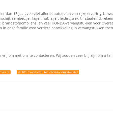
r dan 15 jaar, voorziet allerlei autodelen van rijke ervaring, bewe
ijf, rembeugel, lager, hublager, leidingsrek, tir staafeind, rekein
teur, brandstofpomp, enz. en veel HONDA-vervangstukken voor Overe
n in onze familie voor verdere ontwikkeling in vervangstukken toet
n vrij om met ons te contacteren. Wij zouden zeer blij zijn om u te
tolucht
de filter van het autoluchtzuiveringstoestel