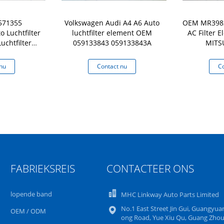
571355
Volkswagen Audi A4 A6 Auto
OEM MR39828
 Luchtfilter
luchtfilter element OEM
AC Filter 
uchtfilter
059133843 059133843A
MITS
 BMW
nu
Contact nu
Co
FABRIEKSREIS
CONTACTEER ONS
lopende band
MHC Linkway Auto Parts Limited
No.1 East Street Jin Gui, Guangyua
OEM / ODM
ong Road, Yue Xiu Qu, Guang Zhou