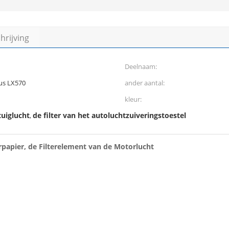
rijving
Deelnaam:
us LX570
ander aantal:
kleur:
tuiglucht
de filter van het autoluchtzuiveringstoestel
,
papier, de Filterelement van de Motorlucht