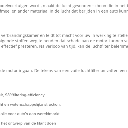
modelvoertuigen wordt, maakt de lucht gevonden schoon die in het 
ifmeel en ander materiaal in de lucht dat berijden in een auto kun
verbrandingskamer en leidt tot macht voor uw in werking te stellen 
igende stoffen weg te houden dat schade aan de motor kunnen vero
 effectief presteren. Na verloop van tijd, kan de luchtfilter bel
 de motor ingaan. De tekens van een vuile luchtfilter omvatten een 
it, 98%filtering-efficiency
cht en wetenschappelijke struction.
nolie voor auto's aan wereldmarkt.
het ontwerp van de klant doen