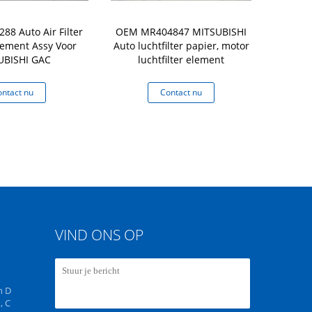
8 Auto Air Filter
OEM MR404847 MITSUBISHI
OEM 6
Element Assy Voor
Auto luchtfilter papier, motor
64316935823
UBISHI GAC
luchtfilter element
Filter AC fil
ntact nu
Contact nu
Co
VIND ONS OP
n D
, C