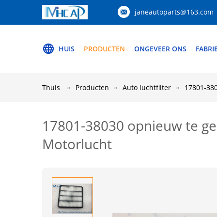
janeautoparts@163.com
HUIS
PRODUCTEN
ONGEVEER ONS
FABRI
Thuis
Producten
Auto luchtfilter
17801-380
17801-38030 opnieuw te geb
Motorlucht