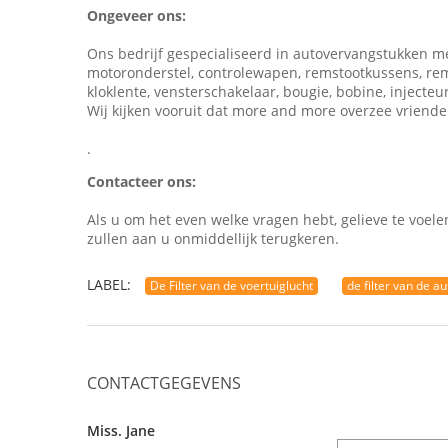
Ongeveer ons:
Ons bedrijf gespecialiseerd in autovervangstukken mee
motoronderstel, controlewapen, remstootkussens, remsch
kloklente, vensterschakelaar, bougie, bobine, injec
Wij kijken vooruit dat more and more overzee vriende
.
Contacteer ons:
Als u om het even welke vragen hebt, gelieve te voele
zullen aan u onmiddellijk terugkeren.
LABEL:
De Filter van de voertuiglucht
de filter van de au
CONTACTGEGEVENS
Miss. Jane