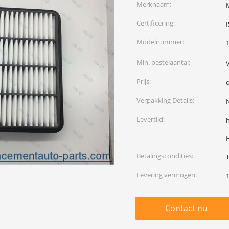
Merknaam:
Certificering:
Modelnummer:
Min. bestelaantal:
Prijs:
Verpakking Details:
N
Levertijd:
Betalingscondities:
T
Levering vermogen:
Contact nu