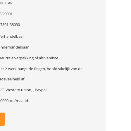
MHC AP
ISO9001
17801-38030
Verhandelbaar
onderhandelbaar
eutrale verpakking of als vereiste
het 2-werk hangt de Dagen, hoofdzakelijk van de
Hoeveelheid af
/T, Western union, , Paypal
10000pcs/maand