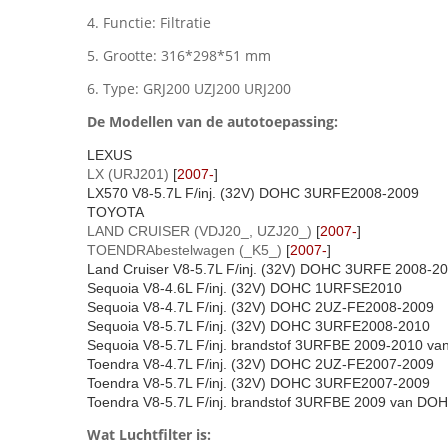
4. Functie: Filtratie
5. Grootte: 316*298*51 mm
6. Type: GRJ200 UZJ200 URJ200
De Modellen van de autotoepassing:
LEXUS
LX (URJ201)
[
2007-
]
LX570 V8-5.7L F/inj. (32V) DOHC 3URFE2008-2009
TOYOTA
LAND CRUISER (VDJ20_, UZJ20_)
[
2007-
]
TOENDRAbestelwagen (_K5_)
[
2007-
]
Land Cruiser V8-5.7L F/inj. (32V) DOHC 3URFE 2008-2
Sequoia V8-4.6L F/inj. (32V) DOHC 1URFSE2010
Sequoia V8-4.7L F/inj. (32V) DOHC 2UZ-FE2008-2009
Sequoia V8-5.7L F/inj. (32V) DOHC 3URFE2008-2010
Sequoia V8-5.7L F/inj. brandstof 3URFBE 2009-2010 va
Toendra V8-4.7L F/inj. (32V) DOHC 2UZ-FE2007-2009
Toendra V8-5.7L F/inj. (32V) DOHC 3URFE2007-2009
Toendra V8-5.7L F/inj. brandstof 3URFBE 2009 van DOH
Wat Luchtfilter is: