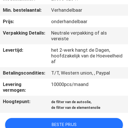
NEEM
Min. bestelaantal:
Verhandelbaar
CONTACT
OP
Prijs:
onderhandelbaar
Verpakking Details:
Neutrale verpakking of als
vereiste
VERZOEK
OM
Levertijd:
het 2-werk hangt de Dagen,
hoofdzakelijk van de Hoeveelheid
EEN
af
CITAAT
Betalingscondities:
T/T, Western union, , Paypal
Levering
10000pcs/maand
SITEMAP
vermogen:
Hoogtepunt:
,
de filter van de autoolie
PRIVACY
de filter van de elementenolie
POLICY
BESTE PRIJS