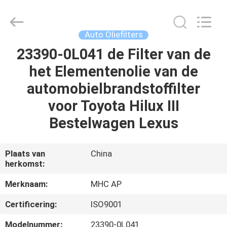
Linkway
Auto
Parts
Limited.
All
Auto Oliefilters
Rights
Reserved.
23390-0L041 de Filter van de
HUIS
het Elementenolie van de
PRODUCTEN
automobielbrandstoffilter
voor Toyota Hilux III
ONGEVEER
Bestelwagen Lexus
ONS
Plaats van
China
herkomst:
FABRIEKSREIS
Merknaam:
MHC AP
KWALITEITSCONTROLE
Certificering:
ISO9001
Modelnummer:
23390-0L041