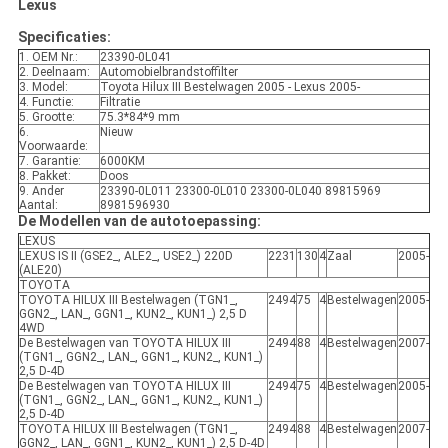
Lexus
Specificaties:
1. OEM Nr.:
23390-0L041
2. Deelnaam:
Automobielbrandstoffilter
3. Model:
Toyota Hilux III Bestelwagen 2005 - Lexus 2005-
4. Functie:
Filtratie
5. Grootte:
75.3*84*9 mm
6.
Nieuw
Voorwaarde:
7. Garantie:
6000KM
8. Pakket:
Doos
9. Ander
23390-0L011 23300-0L010 23300-0L040 89815969
Aantal:
8981596930
De Modellen van de autotoepassing:
LEXUS
LEXUS IS II (GSE2_, ALE2_, USE2_) 220D
2231
130
4
Zaal
2005-
(ALE20)
TOYOTA
TOYOTA HILUX III Bestelwagen (TGN1_,
2494
75
4
Bestelwagen
2005-
GGN2_, LAN_, GGN1_, KUN2_, KUN1_) 2,5 D
4WD
De Bestelwagen van TOYOTA HILUX III
2494
88
4
Bestelwagen
2007-
(TGN1_, GGN2_, LAN_, GGN1_, KUN2_, KUN1_)
2,5 D-4D
De Bestelwagen van TOYOTA HILUX III
2494
75
4
Bestelwagen
2005-
(TGN1_, GGN2_, LAN_, GGN1_, KUN2_, KUN1_)
2,5 D-4D
TOYOTA HILUX III Bestelwagen (TGN1_,
2494
88
4
Bestelwagen
2007-
GGN2_, LAN_, GGN1_, KUN2_, KUN1_) 2,5 D-4D