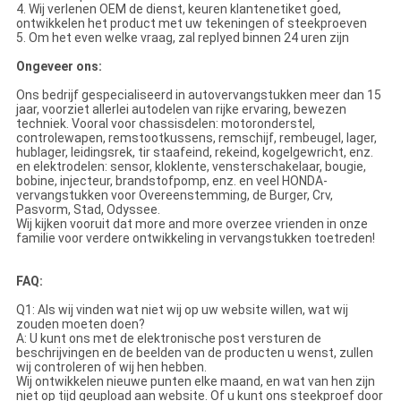
4. Wij verlenen OEM de dienst, keuren klantenetiket goed,
ontwikkelen het product met uw tekeningen of steekproeven
5. Om het even welke vraag, zal replyed binnen 24 uren zijn
Ongeveer ons:
Ons bedrijf gespecialiseerd in autovervangstukken meer dan 15
jaar, voorziet allerlei autodelen van rijke ervaring, bewezen
techniek. Vooral voor chassisdelen: motoronderstel,
controlewapen, remstootkussens, remschijf, rembeugel, lager,
hublager, leidingsrek, tir staafeind, rekeind, kogelgewricht, enz.
en elektrodelen: sensor, kloklente, vensterschakelaar, bougie,
bobine, injecteur, brandstofpomp, enz. en veel HONDA-
vervangstukken voor Overeenstemming, de Burger, Crv,
Pasvorm, Stad, Odyssee.
Wij kijken vooruit dat more and more overzee vrienden in onze
familie voor verdere ontwikkeling in vervangstukken toetreden!
FAQ:
Q1: Als wij vinden wat niet wij op uw website willen, wat wij
zouden moeten doen?
A: U kunt ons met de elektronische post versturen de
beschrijvingen en de beelden van de producten u wenst, zullen
wij controleren of wij hen hebben.
Wij ontwikkelen nieuwe punten elke maand, en wat van hen zijn
niet op tijd geupload aan website. Of u kunt ons steekproef door