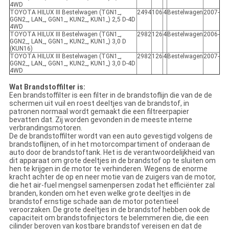
4WD
TOYOTA HILUX III Bestelwagen (TGN1_,
2494
106
4
Bestelwagen
2007-
GGN2_, LAN_, GGN1_, KUN2_, KUN1_) 2,5 D-4D
4WD
TOYOTA HILUX III Bestelwagen (TGN1_,
2982
126
4
Bestelwagen
2006-
GGN2_, LAN_, GGN1_, KUN2_, KUN1_) 3,0 D
(KUN16)
TOYOTA HILUX III Bestelwagen (TGN1_,
2982
126
4
Bestelwagen
2007-
GGN2_, LAN_, GGN1_, KUN2_, KUN1_) 3,0 D-4D
4WD
Wat Brandstoffilter is:
Een brandstoffilter is een filter in de brandstoflijn die van de de
schermen uit vuil en roest deeltjes van de brandstof, in
patronen normaal wordt gemaakt die een filtreerpapier
bevatten dat. Zij worden gevonden in de meeste interne
verbrandingsmotoren.
De de brandstoffilter wordt van een auto gevestigd volgens de
brandstoflijnen, of in het motorcompartiment of onderaan de
auto door de brandstoftank. Het is de verantwoordelijkheid van
dit apparaat om grote deeltjes in de brandstof op te sluiten om
hen te krijgen in de motor te verhinderen. Wegens de enorme
kracht achter de op en neer motie van de zuigers van de motor,
die het air-fuel mengsel samenpersen zodat het efficiënter zal
branden, konden om het even welke grote deeltjes in de
brandstof ernstige schade aan de motor potentieel
veroorzaken. De grote deeltjes in de brandstof hebben ook de
capaciteit om brandstofinjectors te belemmeren die, die een
cilinder beroven van kostbare brandstof vereisen en dat de