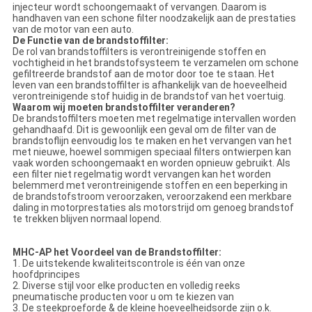
injecteur wordt schoongemaakt of vervangen. Daarom is
handhaven van een schone filter noodzakelijk aan de prestaties
van de motor van een auto.
De Functie van de brandstoffilter:
De rol van brandstoffilters is verontreinigende stoffen en
vochtigheid in het brandstofsysteem te verzamelen om schone
gefiltreerde brandstof aan de motor door toe te staan. Het
leven van een brandstoffilter is afhankelijk van de hoeveelheid
verontreinigende stof huidig in de brandstof van het voertuig.
Waarom wij moeten brandstoffilter veranderen?
De brandstoffilters moeten met regelmatige intervallen worden
gehandhaafd. Dit is gewoonlijk een geval om de filter van de
brandstoflijn eenvoudig los te maken en het vervangen van het
met nieuwe, hoewel sommigen speciaal filters ontwierpen kan
vaak worden schoongemaakt en worden opnieuw gebruikt. Als
een filter niet regelmatig wordt vervangen kan het worden
belemmerd met verontreinigende stoffen en een beperking in
de brandstofstroom veroorzaken, veroorzakend een merkbare
daling in motorprestaties als motorstrijd om genoeg brandstof
te trekken blijven normaal lopend.
MHC-AP het Voordeel van de Brandstoffilter:
1. De uitstekende kwaliteitscontrole is één van onze
hoofdprincipes
2. Diverse stijl voor elke producten en volledig reeks
pneumatische producten voor u om te kiezen van
3. De steekproeforde & de kleine hoeveelheidsorde zijn o.k.