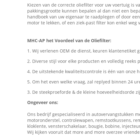
Kiezen van de correcte oliefilter voor uw voertuig is v
pakkingsgrootte kunnen bepalen al dan niet een bepaal
handboek van uw eigenaar te raadplegen of door een d
motor te lekken, of een ziek-past filter kon enkel weg
MHC-AP het Voordeel van de Oliefilter:
1.
Wij verlenen OEM de dienst, keuren klantenetiket 
2.
Diverse stijl voor elke producten en volledig reek
4.
De uitstekende kwaliteitscontrole is één van onze 
5.
Om het even welke vraag, zal replyed binnen 24 ure
3. De steekproeforde & de kleine hoeveelheidsorde zij
Ongeveer ons:
Ons bedrijf gespecialiseerd in autovervangstukken mee
motoronderstel, controlewapen, remstootkussens, remsch
kloklente, vensterschakelaar, bougie, bobine, injec
Wij kijken vooruit dat more and more overzee vriende