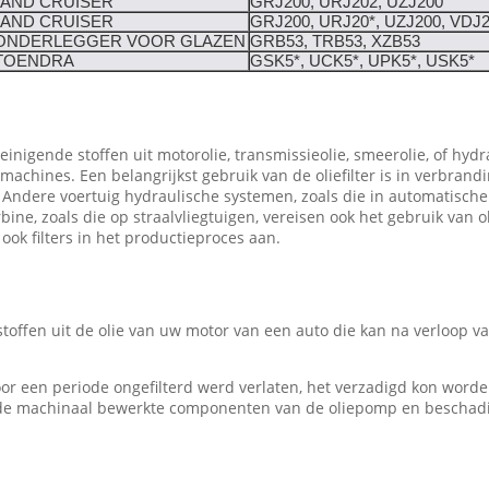
LAND CRUISER
GRJ200, URJ202, UZJ200
LAND CRUISER
GRJ200, URJ20*, UZJ200, VDJ
ONDERLEGGER VOOR GLAZEN
GRB53, TRB53, XZB53
TOENDRA
GSK5*, UCK5*, UPK5*, USK5*
einigende stoffen uit motorolie, transmissieolie, smeerolie, of hydr
 machines. Een belangrijkst gebruik van de oliefilter is in verbr
. Andere voertuig hydraulische systemen, zoals die in automatische
bine, zoals die op straalvliegtuigen, vereisen ook het gebruik van o
 ook filters in het productieproces aan.
 stoffen uit de olie van uw motor van een auto die kan na verloop 
oor een periode ongefilterd werd verlaten, het verzadigd kon worde
t de machinaal bewerkte componenten van de oliepomp en beschadi