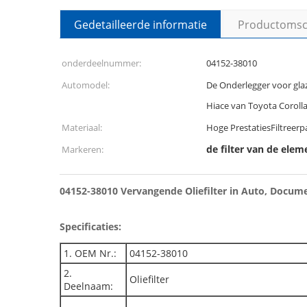
Gedetailleerde informatie
Productomsch
onderdeelnummer:
04152-38010
Automodel:
De Onderlegger voor gl
Hiace van Toyota Coroll
Materiaal:
Hoge PrestatiesFiltreerp
de filter van de elem
Markeren:
04152-38010 Vervangende Oliefilter in Auto, Documen
Specificaties:
1. OEM Nr.:
04152-38010
2.
Oliefilter
Deelnaam: