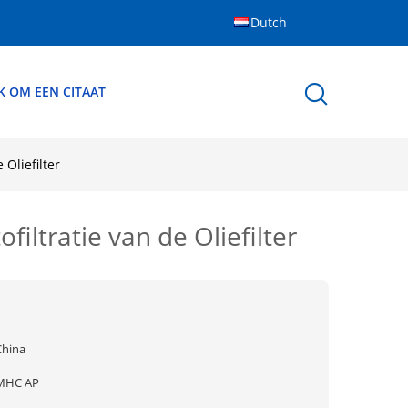
Dutch
K OM EEN CITAAT
Oliefilter
ltratie van de Oliefilter
China
MHC AP