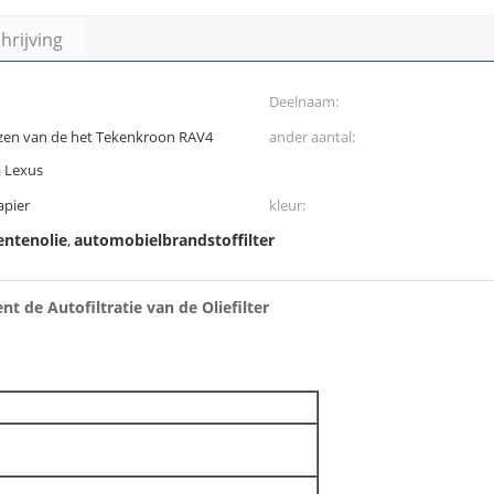
rijving
Deelnaam:
azen van de het Tekenkroon RAV4
ander aantal:
a Lexus
apier
kleur:
entenolie
automobielbrandstoffilter
,
t de Autofiltratie van de Oliefilter