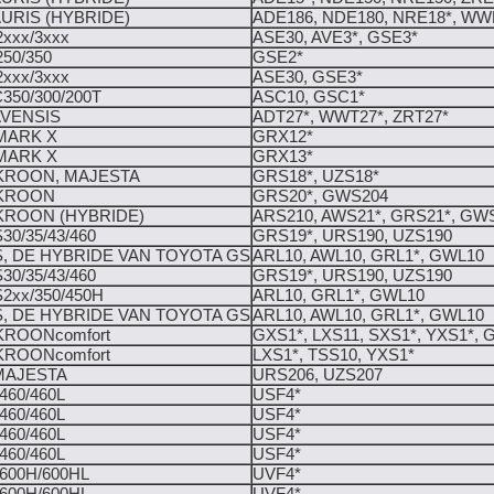
URIS (HYBRIDE)
ADE186, NDE180, NRE18*, WW
xxx/3xxx
ASE30, AVE3*, GSE3*
50/350
GSE2*
xxx/3xxx
ASE30, GSE3*
350/300/200T
ASC10, GSC1*
AVENSIS
ADT27*, WWT27*, ZRT27*
MARK X
GRX12*
MARK X
GRX13*
KROON, MAJESTA
GRS18*, UZS18*
KROON
GRS20*, GWS204
KROON (HYBRIDE)
ARS210, AWS21*, GRS21*, GW
0/35/43/460
GRS19*, URS190, UZS190
, DE HYBRIDE VAN TOYOTA GS
ARL10, AWL10, GRL1*, GWL10
0/35/43/460
GRS19*, URS190, UZS190
2xx/350/450H
ARL10, GRL1*, GWL10
, DE HYBRIDE VAN TOYOTA GS
ARL10, AWL10, GRL1*, GWL10
KROONcomfort
GXS1*, LXS11, SXS1*, YXS1*, 
KROONcomfort
LXS1*, TSS10, YXS1*
MAJESTA
URS206, UZS207
460/460L
USF4*
460/460L
USF4*
460/460L
USF4*
460/460L
USF4*
600H/600HL
UVF4*