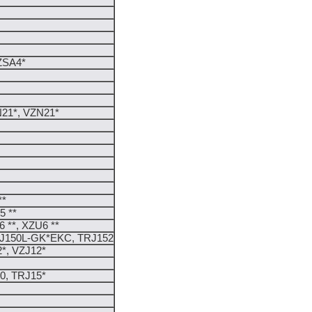
ZSA4*
21*, VZN21*
**
5 **
 **, XZU6 **
J150L-GK*EKC, TRJ152
*, VZJ12*
0, TRJ15*