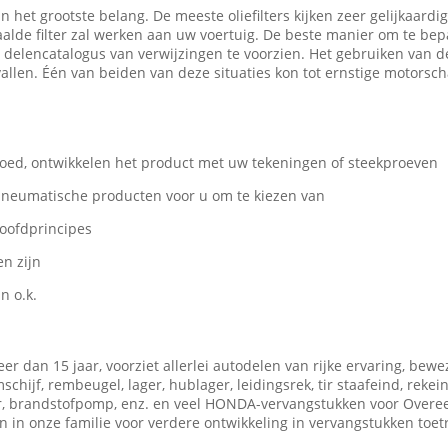
an het grootste belang. De meeste oliefilters kijken zeer gelijkaardi
de filter zal werken aan uw voertuig. De beste manier om te bepal
elencatalogus van verwijzingen te voorzien. Het gebruiken van de 
 vallen. Één van beiden van deze situaties kon tot ernstige motorsc
goed, ontwikkelen het product met uw tekeningen of steekproeven
s pneumatische producten voor u om te kiezen van
hoofdprincipes
n zijn
n o.k.
r dan 15 jaar, voorziet allerlei autodelen van rijke ervaring, bewe
ijf, rembeugel, lager, hublager, leidingsrek, tir staafeind, rekein
teur, brandstofpomp, enz. en veel HONDA-vervangstukken voor Overe
n in onze familie voor verdere ontwikkeling in vervangstukken toet