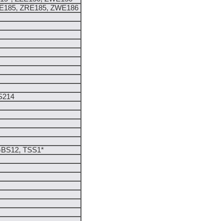
E185, ZRE185, ZWE186
S214
GBS12, TSS1*