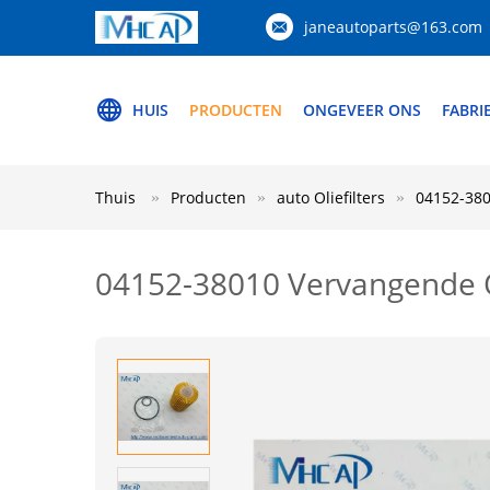
janeautoparts@163.com
HUIS
PRODUCTEN
ONGEVEER ONS
FABRI
Thuis
Producten
auto Oliefilters
04152-3801
04152-38010 Vervangende Oli