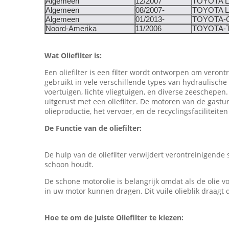
Algemeen
12/2007
TOYOTA 
Algemeen
08/2007-
TOYOTA 
Algemeen
01/2013-
TOYOTA-
Noord-Amerika
11/2006
TOYOTA-
Wat Oliefilter is:
Een oliefilter is een filter wordt ontworpen om verontr
gebruikt in vele verschillende types van hydraulische
voertuigen, lichte vliegtuigen, en diverse zeeschepen
uitgerust met een oliefilter. De motoren van de gastur
olieproductie, het vervoer, en de recyclingsfaciliteiten
De Functie van de oliefilter:
De hulp van de oliefilter verwijdert verontreinigende
schoon houdt.
De schone motorolie is belangrijk omdat als de olie v
in uw motor kunnen dragen. Dit vuile olieblik draag
Hoe te om de juiste Oliefilter te kiezen: