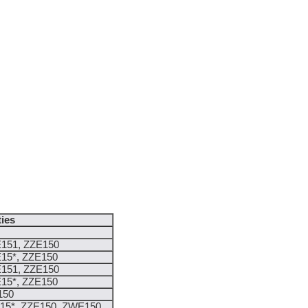
ies
151, ZZE150
15*, ZZE150
151, ZZE150
15*, ZZE150
150
15*, ZZE150, ZWE150