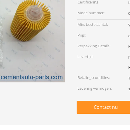
Certificering:
Modelnummer:
Min. bestelaantal:
Prijs:
Verpakking Details:
N
Levertijd:
Betalingscondities:
T
Levering vermogen:
Contact nu