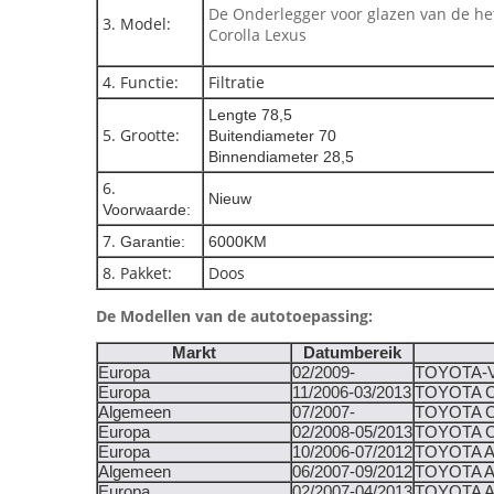
De Onderlegger voor glazen van de he
3. Model:
Corolla Lexus
4. Functie:
Filtratie
Lengte 78,5
5. Grootte:
Buitendiameter 70
Binnendiameter 28,5
6.
Nieuw
Voorwaarde:
7.
Garantie:
6000KM
8. Pakket:
Doos
De Modellen van de autotoepassing:
Markt
Datumbereik
Europa
02/2009-
TOYOTA-
Europa
11/2006-03/2013
TOYOTA 
Algemeen
07/2007-
TOYOTA 
Europa
02/2008-05/2013
TOYOTA 
Europa
10/2006-07/2012
TOYOTA A
Algemeen
06/2007-09/2012
TOYOTA 
Europa
02/2007-04/2013
TOYOTA A