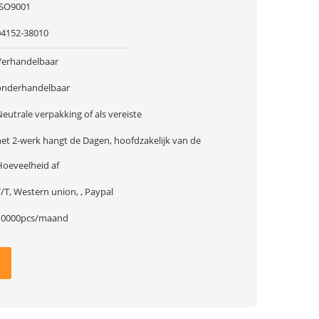
ISO9001
04152-38010
Verhandelbaar
onderhandelbaar
eutrale verpakking of als vereiste
het 2-werk hangt de Dagen, hoofdzakelijk van de
Hoeveelheid af
/T, Western union, , Paypal
10000pcs/maand