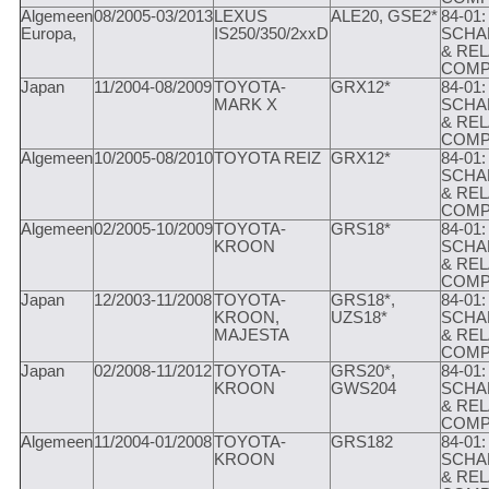
Algemeen
08/2005-03/2013
LEXUS
ALE20, GSE2*
84-01:
Europa,
IS250/350/2xxD
SCHA
& REL
COMP
Japan
11/2004-08/2009
TOYOTA-
GRX12*
84-01:
MARK X
SCHA
& REL
COMP
Algemeen
10/2005-08/2010
TOYOTA REIZ
GRX12*
84-01:
SCHA
& REL
COMP
Algemeen
02/2005-10/2009
TOYOTA-
GRS18*
84-01:
KROON
SCHA
& REL
COMP
Japan
12/2003-11/2008
TOYOTA-
GRS18*,
84-01:
KROON,
UZS18*
SCHA
MAJESTA
& REL
COMP
Japan
02/2008-11/2012
TOYOTA-
GRS20*,
84-01:
KROON
GWS204
SCHA
& REL
COMP
Algemeen
11/2004-01/2008
TOYOTA-
GRS182
84-01:
KROON
SCHA
& REL