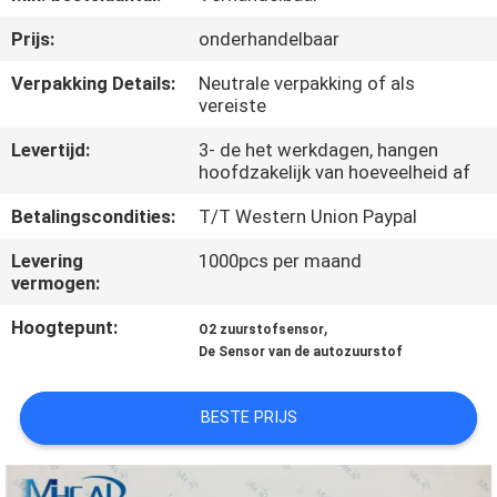
NEEM
Prijs:
onderhandelbaar
CONTACT
OP
Verpakking Details:
Neutrale verpakking of als
vereiste
Levertijd:
3- de het werkdagen, hangen
VERZOEK
hoofdzakelijk van hoeveelheid af
OM
Betalingscondities:
T/T Western Union Paypal
EEN
Levering
1000pcs per maand
CITAAT
vermogen:
Hoogtepunt:
,
O2 zuurstofsensor
SITEMAP
De Sensor van de autozuurstof
PRIVACY
BESTE PRIJS
POLICY