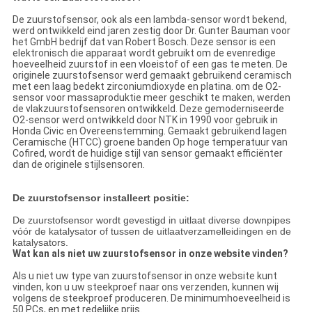
De zuurstofsensor, ook als een lambda-sensor wordt bekend,
werd ontwikkeld eind jaren zestig door Dr. Gunter Bauman voor
het GmbH bedrijf dat van Robert Bosch. Deze sensor is een
elektronisch die apparaat wordt gebruikt om de evenredige
hoeveelheid zuurstof in een vloeistof of een gas te meten. De
originele zuurstofsensor werd gemaakt gebruikend ceramisch
met een laag bedekt zirconiumdioxyde en platina. om de O2-
sensor voor massaproduktie meer geschikt te maken, werden
de vlakzuurstofsensoren ontwikkeld. Deze gemoderniseerde
O2-sensor werd ontwikkeld door NTK in 1990 voor gebruik in
Honda Civic en Overeenstemming. Gemaakt gebruikend lagen
Ceramische (HTCC) groene banden Op hoge temperatuur van
Cofired, wordt de huidige stijl van sensor gemaakt efficiënter
dan de originele stijlsensoren.
De zuurstofsensor installeert positie:
De zuurstofsensor wordt gevestigd in uitlaat diverse downpipes
vóór de katalysator of tussen de uitlaatverzamelleidingen en de
katalysators.
Wat kan als niet uw zuurstofsensor in onze website vinden?
Als u niet uw type van zuurstofsensor in onze website kunt
vinden, kon u uw steekproef naar ons verzenden, kunnen wij
volgens de steekproef produceren. De minimumhoeveelheid is
50 PCs, en met redelijke prijs.