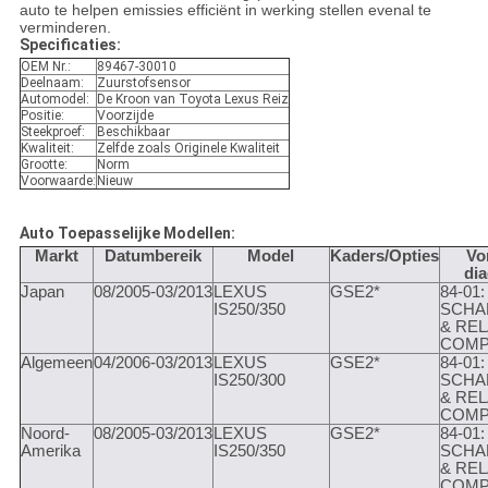
auto te helpen emissies efficiënt in werking stellen evenal te
verminderen.
Specificaties:
OEM Nr.:
89467-30010
Deelnaam:
Zuurstofsensor
Automodel:
De Kroon van Toyota Lexus Reiz
Positie:
Voorzijde
Steekproef:
Beschikbaar
Kwaliteit:
Zelfde zoals Originele Kwaliteit
Grootte:
Norm
Voorwaarde:
Nieuw
Auto Toepasselijke Modellen:
Markt
Datumbereik
Model
Kaders/Opties
Vo
di
Japan
08/2005-03/2013
LEXUS
GSE2*
84-01:
IS250/350
SCHA
& REL
COMP
Algemeen
04/2006-03/2013
LEXUS
GSE2*
84-01:
IS250/300
SCHA
& REL
COMP
Noord-
08/2005-03/2013
LEXUS
GSE2*
84-01:
Amerika
IS250/350
SCHA
& REL
COMP