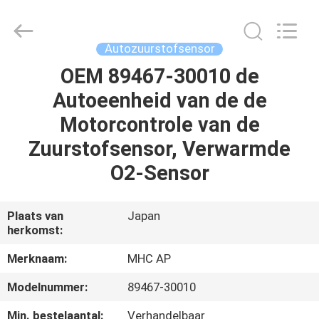
Linkway
Auto
Parts
Limited.
All
Autozuurstofsensor
Rights
Reserved.
OEM 89467-30010 de
HUIS
Autoeenheid van de de
PRODUCTEN
Motorcontrole van de
Zuurstofsensor, Verwarmde
ONGEVEER
O2-Sensor
ONS
Plaats van
Japan
herkomst:
FABRIEKSREIS
Merknaam:
MHC AP
KWALITEITSCONTROLE
Modelnummer:
89467-30010
Min. bestelaantal:
Verhandelbaar