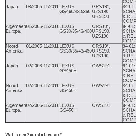
COMP
Japan
08/2005-11/2011
LEXUS
GRS19*,
84-01:
GS460/430/350
UZS190,
SCHA
URS190
& REL
COMP
Algemeen
01/2005-11/2011
LEXUS
GRS19*,
84-01:
Europa,
GS30/35/43/460
URS190,
SCHA
UZS190
& REL
COMP
Noord-
01/2005-11/2011
LEXUS
GRS19*,
84-01:
Amerika
GS30/35/43/460
URS190,
SCHA
UZS190
& REL
COMP
Japan
02/2006-11/2011
LEXUS
GWS191
84-01:
GS450H
SCHA
& REL
COMP
Noord-
02/2006-11/2011
LEXUS
GWS191
84-01:
Amerika
GS450H
SCHA
& REL
COMP
Algemeen
02/2006-11/2011
LEXUS
GWS191
84-01:
Europa,
GS450H
SCHA
& REL
COMP
Wat is een Zuurstofsensor?