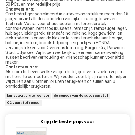
50 PCs, en met redelijke prijs.
Ongeveer ons:
Ons bedrijf gespecialiseerd in autovervangstukken meer dan 15
jaar, voorziet allerlei autodelen van rijke ervaring, bewezen
techniek. Vooral voor chassisdelen: motoronderstel,
controlewapen, remstootkussens, remschijf, rembeugel, lager,
hublager, leidingsrek, tir staafeind, rekeind, kogelgewricht, en
elektrodelen: sensor, de kloklente, vensterschakelaar, bougie,
bobine, injecteur, brandstofpomp, en partij van HONDA-
vervangstukken voor Overeenstemming, Burger, Crv, Pasvorm,
Stad, Odyssee. Wij hopen werkelijk wij een een samenwerking
tussen bedrijvenverhouding en vriendschap kunnen voor altijd
maken.
Contacteer ons:
Als u om het even welke vragen hebt, gelieve te voelen vrij om
met ons te contacteren. Wij zouden zeer blij zijn om u te helpen.
Wij zullen aan u binnen 24 uren terugkeren of zullen aan u
onmiddellijk terugkeren.
lambda-zuurstofsensor
de sensor van de autozuurstof
O2 zuurstofsensor
Krijg de beste prijs voor