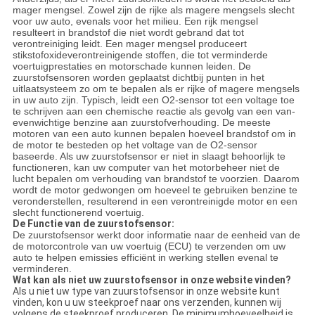
mager mengsel. Zowel zijn de rijke als magere mengsels slecht
voor uw auto, evenals voor het milieu. Een rijk mengsel
resulteert in brandstof die niet wordt gebrand dat tot
verontreiniging leidt. Een mager mengsel produceert
stikstofoxideverontreinigende stoffen, die tot verminderde
voertuigprestaties en motorschade kunnen leiden. De
zuurstofsensoren worden geplaatst dichtbij punten in het
uitlaatsysteem zo om te bepalen als er rijke of magere mengsels
in uw auto zijn. Typisch, leidt een O2-sensor tot een voltage toe
te schrijven aan een chemische reactie als gevolg van een van-
evenwichtige benzine aan zuurstofverhouding. De meeste
motoren van een auto kunnen bepalen hoeveel brandstof om in
de motor te besteden op het voltage van de O2-sensor
baseerde. Als uw zuurstofsensor er niet in slaagt behoorlijk te
functioneren, kan uw computer van het motorbeheer niet de
lucht bepalen om verhouding van brandstof te voorzien. Daarom
wordt de motor gedwongen om hoeveel te gebruiken benzine te
veronderstellen, resulterend in een verontreinigde motor en een
slecht functionerend voertuig.
De Functie van de zuurstofsensor:
De zuurstofsensor werkt door informatie naar de eenheid van de
de motorcontrole van uw voertuig (ECU) te verzenden om uw
auto te helpen emissies efficiënt in werking stellen evenal te
verminderen.
Wat kan als niet uw zuurstofsensor in onze website vinden?
Als u niet uw type van zuurstofsensor in onze website kunt
vinden, kon u uw steekproef naar ons verzenden, kunnen wij
volgens de steekproef produceren. De minimumhoeveelheid is