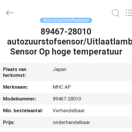
Linkway
Auto
Parts
Limited.
All
Autozuurstofsensor
Rights
Reserved.
89467-28010
HUIS
autozuurstofsensor/Uitlaatlam
PRODUCTEN
Sensor Op hoge temperatuur
ONGEVEER
Plaats van
Japan
herkomst:
ONS
Merknaam:
MHC AP
FABRIEKSREIS
Modelnummer:
89467-28010
Min. bestelaantal:
Verhandelbaar
KWALITEITSCONTROLE
Prijs:
onderhandelbaar