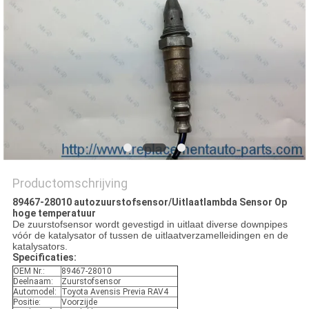
Productomschrijving
89467-28010 autozuurstofsensor/Uitlaatlambda Sensor Op
hoge temperatuur
De zuurstofsensor wordt gevestigd in uitlaat diverse downpipes
vóór de katalysator of tussen de uitlaatverzamelleidingen en de
katalysators.
Specificaties:
OEM Nr.:
89467-28010
Deelnaam:
Zuurstofsensor
Automodel:
Toyota Avensis Previa RAV4
Positie:
Voorzijde