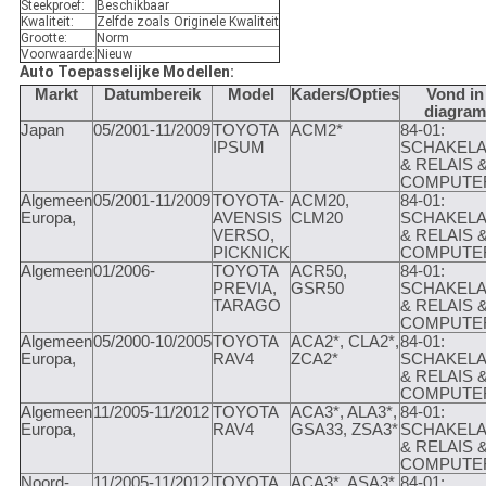
Steekproef:
Beschikbaar
Kwaliteit:
Zelfde zoals Originele Kwaliteit
Grootte:
Norm
Voorwaarde:
Nieuw
Auto Toepasselijke Modellen:
Markt
Datumbereik
Model
Kaders/Opties
Vond in
diagram
Japan
05/2001-11/2009
TOYOTA
ACM2*
84-01:
IPSUM
SCHAKEL
& RELAIS 
COMPUTE
Algemeen
05/2001-11/2009
TOYOTA-
ACM20,
84-01:
Europa,
AVENSIS
CLM20
SCHAKEL
VERSO,
& RELAIS 
PICKNICK
COMPUTE
Algemeen
01/2006-
TOYOTA
ACR50,
84-01:
PREVIA,
GSR50
SCHAKEL
TARAGO
& RELAIS 
COMPUTE
Algemeen
05/2000-10/2005
TOYOTA
ACA2*, CLA2*,
84-01:
Europa,
RAV4
ZCA2*
SCHAKEL
& RELAIS 
COMPUTE
Algemeen
11/2005-11/2012
TOYOTA
ACA3*, ALA3*,
84-01:
Europa,
RAV4
GSA33, ZSA3*
SCHAKEL
& RELAIS 
COMPUTE
Noord-
11/2005-11/2012
TOYOTA
ACA3*, ASA3*,
84-01: