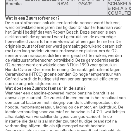
Amerika
RAV4
GSA3*
SCHAKEL
& RELAIS 
COMPUTE
Wat is een Zuurstofsensor?
De zuurstofsensor, ook als een lambda-sensor wordt bekend,
werd ontwikkeld eind jaren zestig door Dr. Gunter Bauman voor
het GmbH bedrijf dat van Robert Bosch. Deze sensor is een
elektronisch die apparaat wordt gebruikt om de evenredige
hoeveelheid zuurstof in een vloeistof of een gas te meten. De
originele zuurstofsensor werd gemaakt gebruikend ceramisch
met een laag bedekt zirconiumdioxyde en platina. om de O2-
sensor voor massaproduktie meer geschikt te maken, werden
de vlakzuurstofsensoren ontwikkeld. Deze gemoderniseerde
O2-sensor werd ontwikkeld door NTK in 1990 voor gebruik in
Honda Civic en Overeenstemming. Gemaakt gebruikend lagen
Ceramische (HTCC) groene banden Op hoge temperatuur van
Cofired, wordt de huidige stijl van sensor gemaakt efficiënter
dan de originele stijlsensoren.
Wat doet een Zuurstofsensor in de auto?
Wanneer een gasoline-powered motor benzine brandt is er
aanwezige zuurstof. De zuurstof in een motor is het resultaat van
een aantal factoren met inbegrip van de luchttemperatuur, de
hoogte, motortemperatuur, lading op de motor, en luchtdruk. De
ideale verhouding voor zuurstof en benzine is 14.7:1, wat lichtjes
afhankelijk van verschillende types van gas varieert. In de
instantie die daar is zal minder zuurstof huidige brandstof na
verbranding blijven, die als rijk mengsel wordt bedoeld.
Anderzijds, als er meer zuurstofheden is wordt het bedoeld als