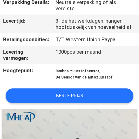
NEEM
Verpakking Details:
Neutrale verpakking of als
vereiste
CONTACT
Levertijd:
3- de het werkdagen, hangen
OP
hoofdzakelijk van hoeveelheid af
Betalingscondities:
T/T Western Union Paypal
VERZOEK
Levering
1000pcs per maand
OM
vermogen:
EEN
Hoogtepunt:
,
lambda-zuurstofsensor
CITAAT
De Sensor van de autozuurstof
SITEMAP
BESTE PRIJS
PRIVACY
POLICY