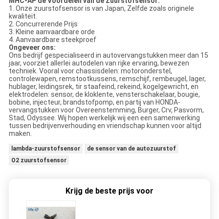
MHC-AP de Voordelen van de Zuurstofsensor:
1. Onze zuurstofsensor is van Japan, Zelfde zoals originele
kwaliteit.
2. Concurrerende Prijs
3. Kleine aanvaardbare orde
4. Aanvaardbare steekproef
Ongeveer ons:
Ons bedrijf gespecialiseerd in autovervangstukken meer dan 15
jaar, voorziet allerlei autodelen van rijke ervaring, bewezen
techniek. Vooral voor chassisdelen: motoronderstel,
controlewapen, remstootkussens, remschijf, rembeugel, lager,
hublager, leidingsrek, tir staafeind, rekeind, kogelgewricht, en
elektrodelen: sensor, de kloklente, vensterschakelaar, bougie,
bobine, injecteur, brandstofpomp, en partij van HONDA-
vervangstukken voor Overeenstemming, Burger, Crv, Pasvorm,
Stad, Odyssee. Wij hopen werkelijk wij een een samenwerking
tussen bedrijvenverhouding en vriendschap kunnen voor altijd
maken.
lambda-zuurstofsensor
de sensor van de autozuurstof
O2 zuurstofsensor
Krijg de beste prijs voor