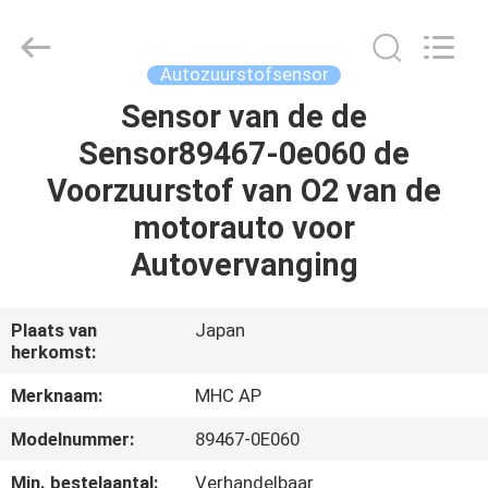
Linkway
Auto
Parts
Limited.
All
Autozuurstofsensor
Rights
Reserved.
Sensor van de de
HUIS
Sensor89467-0e060 de
PRODUCTEN
Voorzuurstof van O2 van de
motorauto voor
ONGEVEER
Autovervanging
ONS
Plaats van
Japan
herkomst:
FABRIEKSREIS
Merknaam:
MHC AP
KWALITEITSCONTROLE
Modelnummer:
89467-0E060
Min. bestelaantal:
Verhandelbaar