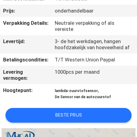
NEEM
Prijs:
onderhandelbaar
CONTACT
OP
Verpakking Details:
Neutrale verpakking of als
vereiste
Levertijd:
3- de het werkdagen, hangen
VERZOEK
hoofdzakelijk van hoeveelheid af
OM
Betalingscondities:
T/T Western Union Paypal
EEN
Levering
1000pcs per maand
CITAAT
vermogen:
Hoogtepunt:
,
lambda-zuurstofsensor
SITEMAP
De Sensor van de autozuurstof
PRIVACY
BESTE PRIJS
POLICY