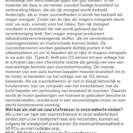
afhankelijk van verschillende types van gas varieert. In de
instantie die daar is zal minder zuurstof huidige brandstof na
verbranding blijven, die als rijk mengsel wordt bedoeld.
Anderzijds, als er meer zuurstofheden is wordt het bedoeld als
mager mengsel. Zowel zijn de rijke als magere mengsels slecht
voor uw auto, evenals voor het milieu. Een rijk mengsel
resulteert in brandstof die niet wordt gebrand dat tot
verontreiniging leidt. Een mager mengsel produceert
stikstofoxideverontreinigende stoffen, die tot verminderde
voertuigprestaties en motorschade kunnen leiden. De
zuurstofsensoren worden geplaatst dichtbij punten in het
uitlaatsysteem zo om te bepalen als er rijke of magere mengsels
in uw auto zijn. Typisch, leidt een O2-sensor tot een voltage toe
te schrijven aan een chemische reactie als gevolg van een van-
evenwichtige benzine aan zuurstofverhouding. De meeste
motoren van een auto kunnen bepalen hoeveel brandstof om in
de motor te besteden op het voltage van de O2-sensor
baseerde. Als uw zuurstofsensor er niet in slaagt behoorlijk te
functioneren, kan uw computer van het motorbeheer niet de
lucht bepalen om verhouding van brandstof te voorzien. Daarom
wordt de motor gedwongen om hoeveel te gebruiken benzine te
veronderstellen, resulterend in een verontreinigde motor en een
slecht functionerend voertuig.
Wat kan als niet uw zuurstofsensor in onze website vinden?
Als u niet uw type van zuurstofsensor in onze website kunt
vinden, kon u uw steekproef naar ons verzenden, kunnen wij
volgens de steekproef produceren. De minimumhoeveelheid is
50 PCs, en met redelijke prijs.