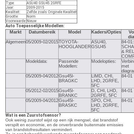
Type:
ASU40 GSU45 2GRFE
Jaar:
2009-2015
Kwaliteit:
Zelfde zoals Originele Kwaliteit
Grootte:
Norm
Voorwaarde:
Nieuw
Auto Toepasselijke Modellen:
Markt
Datumbereik
Model
Kaders/Opties
Vo
di
Algemeen
05/2009-02/2015
TOYOTA-
ASU40,
84-01:
HOOGLANDER
GSU45
SCHA
& REL
COM
Modeldata:
Passende
Modelopties:
Verbin
Modellen:
met
diagr
05/2009-04/2012
Gsu45l-
LIMD, CHI,
84-01
BRAGKC
LHD, 2GRFE,
5FC
05/2012-02/2015
Gsu45l-
D, CHI, LHD,
84-01
BRANKC
2GRFE, 5FC
05/2009-04/2012
Gsu45l-
SPO, CHI,
84-01
BRASKC
LHD, 2GRFE,
5FC
Wat is een Zuurstofsensor?
Ook weinig zuurstof wijst op een rijk mengsel, dat brandstof
verspilt en economie, en de onverbrande buitenmate emissies
van brandstofresultaten vermindert.