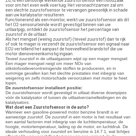
Zo, is een behoorlijk werkende zuurstofsensor een noodzaak
voor om het even welk voertuig. Het veronachtzamen zal om
een slechte zuurstofsensor te vervangen gewoonlijk in schade
aan uw katalysator resulteren.
Functionerend als een monitor, werkt uw zuurstofsensor als dit:
het O2-sensoruiteinde wordt gevestigd binnen van uw
uitlaatpijp, ontdekt de zuurstofsensor het percentage van
zuurstof in de uitlaat.
Als het mengsel (weinig zuurstof) (teveel zuurstof) dan te rijk
of ook te mager is verzendt de zuurstofsensor een signaal naar
ECU vertellend het aanpast de hoeveelheid brandstof die uw
motor dienovereenkomstig ingaan.
Teveel zuurstof in de uitlaatgassen wijst op een mager mengsel.
Een mager mengsel neigt om meer NOx van
stikstofoxideverontreinigende stoffen te produceren, en in
sommige gevallen kan het slechte prestaties met inbegrip van
weigering en zelfs motorschade veroorzaken met motor te heet
lopen.
De zuurstofsensor installeert positie:
De zuurstofsensor wordt gevestigd in uitlaat diverse downpipes
vóór de katalysator of tussen de uitlaatverzamelleidingen en de
katalysators.
Wat doet een Zuurstofsensor in de auto?
Wanneer een gasoline-powered motor benzine brandt is er
aanwezige zuurstof. De zuurstof in een motor is het resultaat van
een aantal factoren met inbegrip van de luchttemperatuur, de
hoogte, motortemperatuur, lading op de motor, en luchtdruk. De
ideale verhouding voor zuurstof en benzine is 14.7:1, wat lichtjes