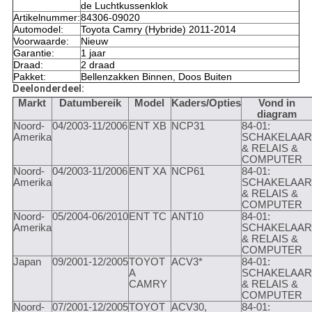
de Luchtkussenklok
Artikelnummer:
84306-09020
Automodel:
Toyota Camry (Hybride) 2011-2014
Voorwaarde:
Nieuw
Garantie:
1 jaar
Draad:
2 draad
Pakket:
Bellenzakken Binnen, Doos Buiten
Deelonderdeel:
Markt
Datumbereik
Model
Kaders/Opties
Vond in
diagram
Noord-
04/2003-11/2006
ENT XB
NCP31
84-01:
Amerika
SCHAKELAAR
& RELAIS &
COMPUTER
Noord-
04/2003-11/2006
ENT XA
NCP61
84-01:
Amerika
SCHAKELAAR
& RELAIS &
COMPUTER
Noord-
05/2004-06/2010
ENT TC
ANT10
84-01:
Amerika
SCHAKELAAR
& RELAIS &
COMPUTER
Japan
09/2001-12/2005
TOYOT
ACV3*
84-01:
A
SCHAKELAAR
CAMRY
& RELAIS &
COMPUTER
Noord-
07/2001-12/2005
TOYOT
ACV30,
84-01: