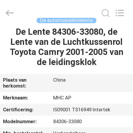
Linkway
Auto
Parts
Limited.
All
De automobielkloklente
Rights
Reserved.
De Lente 84306-33080, de
HUIS
Lente van de Luchtkussenrol
PRODUCTEN
Toyota Camry 2001-2005 van
de leidingsklok
ONGEVEER
ONS
Plaats van
China
herkomst:
FABRIEKSREIS
Merknaam:
MHC AP
Certificering:
IS09001 TS16949 Intertek
KWALITEITSCONTROLE
Modelnummer:
84306-33080