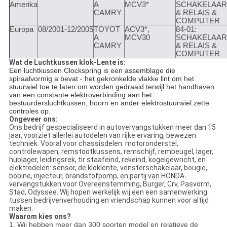
Amerika
A
MCV3*
SCHAKELAAR
CAMRY
& RELAIS &
COMPUTER
Europa
08/2001-12/2005
TOYOT
ACV3*,
84-01:
A
MCV30
SCHAKELAAR
CAMRY
& RELAIS &
COMPUTER
Wat de Luchtkussen klok-Lente is:
Een luchtkussen Clockspring is een assemblage die
spiraalvormig a bevat - het gekronkelde vlakke lint om het
stuurwiel toe te laten om worden gedraaid terwijl het handhaven
van een constante elektroverbinding aan het
bestuurdersluchtkussen, hoorn en ander elektrostuurwiel zette
controles op.
Ongeveer ons:
Ons bedrijf gespecialiseerd in autovervangstukken meer dan 15
jaar, voorziet allerlei autodelen van rijke ervaring, bewezen
techniek. Vooral voor chassisdelen: motoronderstel,
controlewapen, remstootkussens, remschijf, rembeugel, lager,
hublager, leidingsrek, tir staafeind, rekeind, kogelgewricht, en
elektrodelen: sensor, de kloklente, vensterschakelaar, bougie,
bobine, injecteur, brandstofpomp, en partij van HONDA-
vervangstukken voor Overeenstemming, Burger, Crv, Pasvorm,
Stad, Odyssee. Wij hopen werkelijk wij een een samenwerking
tussen bedrijvenverhouding en vriendschap kunnen voor altijd
maken.
Waarom kies ons?
1.
Wij hebben meer dan 300 soorten model en relatieve de