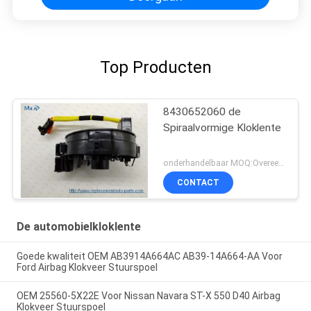
Top Producten
8430652060 de
Spiraalvormige Kloklente
onderhandelbaar MOQ:Overeen te komen
CONTACT
De automobielkloklente
Goede kwaliteit OEM AB3914A664AC AB39-14A664-AA Voor
Ford Airbag Klokveer Stuurspoel
OEM 25560-5X22E Voor Nissan Navara ST-X 550 D40 Airbag
Klokveer Stuurspoel