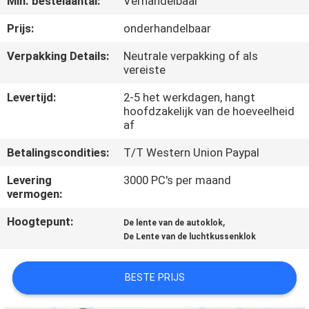
Min. bestelaantal:
Verhandelbaar
NEEM
CONTACT
Prijs:
onderhandelbaar
OP
Verpakking Details:
Neutrale verpakking of als
vereiste
VERZOEK
Levertijd:
2-5 het werkdagen, hangt
hoofdzakelijk van de hoeveelheid
OM
af
EEN
Betalingscondities:
T/T Western Union Paypal
CITAAT
Levering
3000 PC's per maand
vermogen:
SITEMAP
Hoogtepunt:
,
De lente van de autoklok
De Lente van de luchtkussenklok
PRIVACY
POLICY
BESTE PRIJS