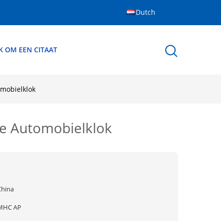
Dutch
K OM EEN CITAAT
omobielklok
de Automobielklok
China
MHC AP