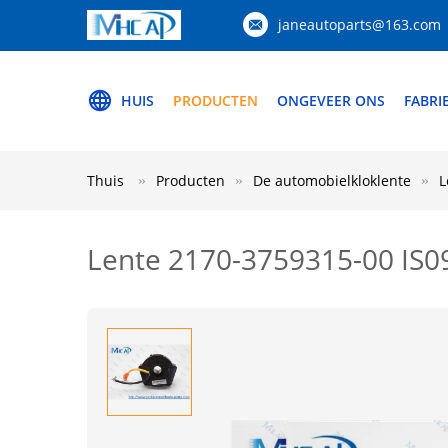
janeautoparts@163.com
HUIS
PRODUCTEN
ONGEVEER ONS
FABRI
Thuis
Producten
De automobielkloklente
L
Lente 2170-3759315-00 IS09