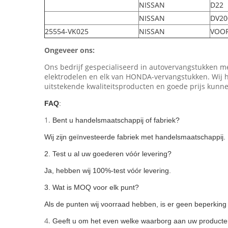
NISSAN
D22
NISSAN
DV20
25554-VK025
NISSAN
VOOR
Ongeveer ons:
Ons bedrijf gespecialiseerd in autovervangstukken mee
elektrodelen en elk van HONDA-vervangstukken. Wij 
uitstekende kwaliteitsproducten en goede prijs kunn
FAQ
:
1.
Bent u handelsmaatschappij of fabriek?
Wij zijn geïnvesteerde fabriek met handelsmaatschappij.
2.
Test u al uw goederen vóór levering?
Ja, hebben wij 100%-test vóór levering.
3.
Wat is MOQ voor elk punt?
Als de punten wij voorraad hebben, is er geen beperkin
4.
Geeft u om het even welke waarborg aan uw product