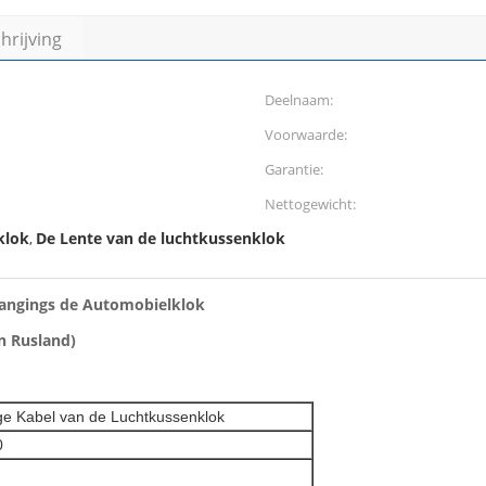
rijving
Deelnaam:
Voorwaarde:
Garantie:
Nettogewicht:
klok
De Lente van de luchtkussenklok
,
vangings de Automobielklok
n Rusland)
ge Kabel van de Luchtkussenklok
0