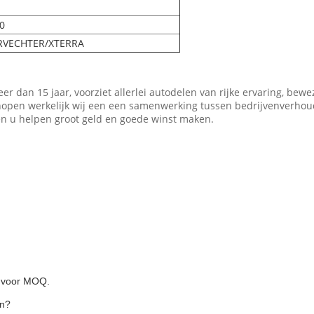
0
VECHTER/XTERRA
r dan 15 jaar, voorziet allerlei autodelen van rijke ervaring, bew
hopen werkelijk wij een een samenwerking tussen bedrijvenverhou
en u helpen groot geld en goede winst maken.
g voor MOQ.
en?