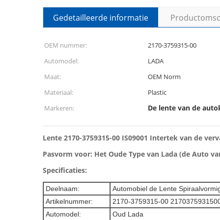
Gedetailleerde informatie
Productomsch
OEM nummer:
2170-3759315-00
Automodel:
LADA
Maat:
OEM Norm
Materiaal:
Plastic
De lente van de auto
Markeren:
Lente 2170-3759315-00 IS09001 Intertek van de ver
Pasvorm voor:
Het Oude Type van Lada (de Auto va
Specificaties:
Deelnaam:
Automobiel de Lente Spiraalvormi
Artikelnummer:
2170-3759315-00 217037593150
Automodel:
Oud Lada