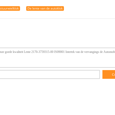
 stuurwielklok
De lente van de autoklok
C