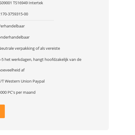
IS09001 TS16949 Intertek
2170-3759315-00
Verhandelbaar
onderhandelbaar
eutrale verpakking of als vereiste
3-5 het werkdagen, hangt hoofdzakelijk van de
hoeveelheid af
T/T Western Union Paypal
3000 PC's per maand