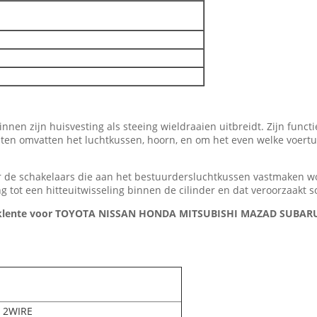
innen zijn huisvesting als steeing wieldraaien uitbreidt. Zijn funct
omvatten het luchtkussen, hoorn, en om het even welke voertuigcon
 de schakelaars die aan het bestuurdersluchtkussen vastmaken wor
ng tot een hitteuitwisseling binnen de cilinder en dat veroorzaakt
 Kloklente voor TOYOTA NISSAN HONDA MITSUBISHI MAZAD SUB
A 2WIRE