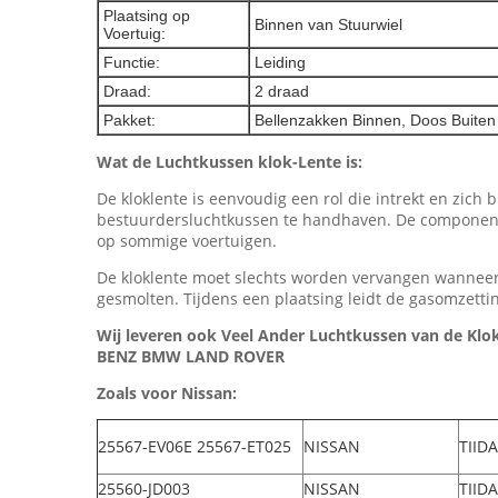
Plaatsing op
Binnen van Stuurwiel
Voertuig:
Functie:
Leiding
Draad:
2 draad
Pakket:
Bellenzakken Binnen, Doos Buiten
Wat de Luchtkussen klok-Lente is:
De kloklente is eenvoudig een rol die intrekt en zich b
bestuurdersluchtkussen te handhaven. De componenten 
op sommige voertuigen.
De kloklente moet slechts worden vervangen wanneer
gesmolten. Tijdens een plaatsing leidt de gasomzetti
Wij leveren ook Veel Ander Luchtkussen van de
BENZ BMW LAND ROVER
Zoals voor Nissan:
25567-EV06E 25567-ET025
NISSAN
TIIDA
25560-JD003
NISSAN
TIID