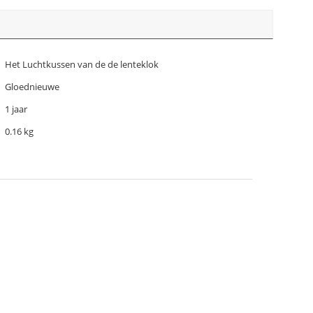
Het Luchtkussen van de de lenteklok
Gloednieuwe
1 jaar
0.16 kg