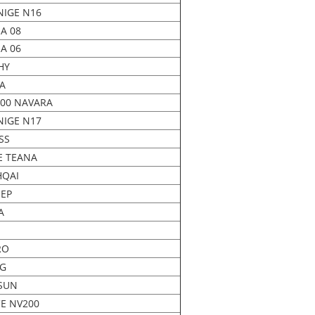
IGE N16
A 08
A 06
HY
NA
00 NAVARA
IGE N17
SS
E TEANA
HQAI
EEP
A
RO
NG
SUN
E NV200