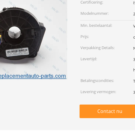
Certificering:
Modelnummer:
Min. bestelaantal:
Prijs:
Verpakking Details:
N
Levertijd:
Betalingscondities:
Levering vermogen:
Contact nu