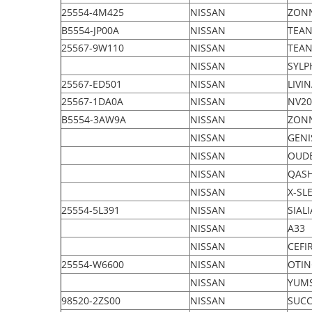
25554-4M425
NISSAN
ZONN
B5554-JP00A
NISSAN
TEAN
25567-9W110
NISSAN
TEAN
NISSAN
SYLP
25567-ED501
NISSAN
LIVI
25567-1DA0A
NISSAN
NV20
B5554-3AW9A
NISSAN
ZONN
NISSAN
GENI
NISSAN
OUD
NISSAN
QAS
NISSAN
X-SL
25554-5L391
NISSAN
SIALI
NISSAN
A33
NISSAN
CEFI
25554-W6600
NISSAN
OTI
NISSAN
YUM
98520-2ZS00
NISSAN
SUCC