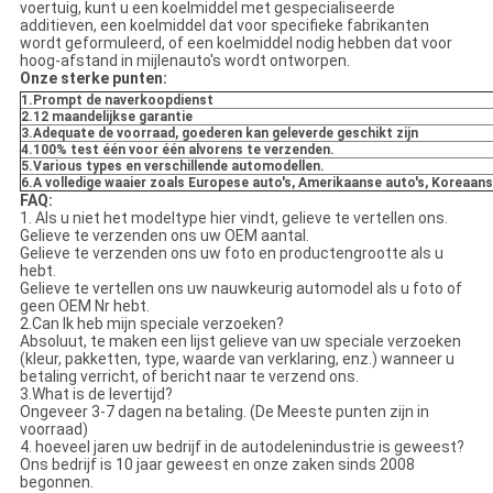
voertuig, kunt u een koelmiddel met gespecialiseerde
additieven, een koelmiddel dat voor specifieke fabrikanten
wordt geformuleerd, of een koelmiddel nodig hebben dat voor
hoog-afstand in mijlenauto's wordt ontworpen.
Onze sterke punten:
1.Prompt de naverkoopdienst
2.12 maandelijkse garantie
3.Adequate de voorraad, goederen kan geleverde geschikt zijn
4.100% test één voor één alvorens te verzenden.
5.Various types en verschillende automodellen.
6.A volledige waaier zoals Europese auto's, Amerikaanse auto's, Koreaans
FAQ:
1. Als u niet het modeltype hier vindt, gelieve te vertellen ons.
Gelieve te verzenden ons uw OEM aantal.
Gelieve te verzenden ons uw foto en productengrootte als u
hebt.
Gelieve te vertellen ons uw nauwkeurig automodel als u foto of
geen OEM Nr hebt.
2.Can Ik heb mijn speciale verzoeken?
Absoluut, te maken een lijst gelieve van uw speciale verzoeken
(kleur, pakketten, type, waarde van verklaring, enz.) wanneer u
betaling verricht, of bericht naar te verzend ons.
3.What is de levertijd?
Ongeveer 3-7 dagen na betaling. (De Meeste punten zijn in
voorraad)
4. hoeveel jaren uw bedrijf in de autodelenindustrie is geweest?
Ons bedrijf is 10 jaar geweest en onze zaken sinds 2008
begonnen.