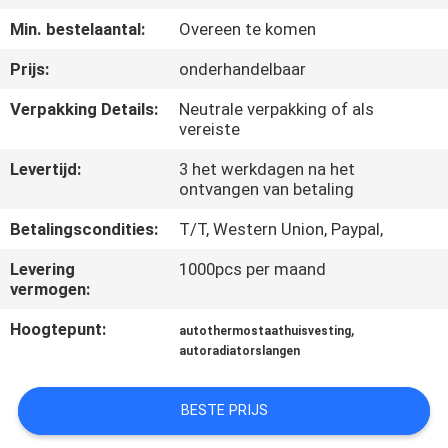
NEEM
Min. bestelaantal:
Overeen te komen
CONTACT
Prijs:
onderhandelbaar
OP
Verpakking Details:
Neutrale verpakking of als
vereiste
VERZOEK
Levertijd:
3 het werkdagen na het
OM
ontvangen van betaling
EEN
Betalingscondities:
T/T, Western Union, Paypal,
CITAAT
Levering
1000pcs per maand
vermogen:
SITEMAP
Hoogtepunt:
,
autothermostaathuisvesting
autoradiatorslangen
PRIVACY
POLICY
BESTE PRIJS