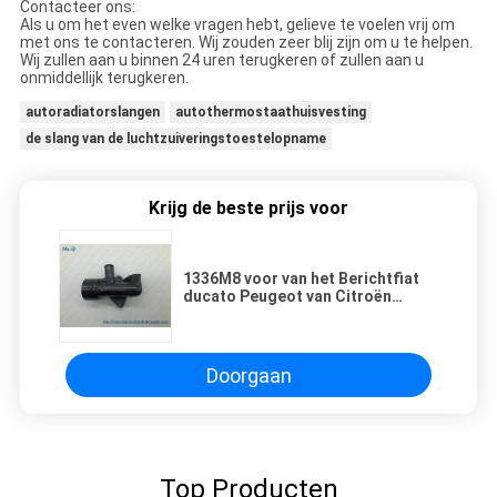
Contacteer ons:
Als u om het even welke vragen hebt, gelieve te voelen vrij om
met ons te contacteren. Wij zouden zeer blij zijn om u te helpen.
Wij zullen aan u binnen 24 uren terugkeren of zullen aan u
onmiddellijk terugkeren.
autoradiatorslangen
autothermostaathuisvesting
de slang van de luchtzuiveringstoestelopname
Krijg de beste prijs voor
1336M8 voor van het Berichtfiat
ducato Peugeot van Citroën
Bokser 2,0 van de het
Koelmiddelenflens van 2.0i de
Nieuwe Pijp PEUGEOT: 1336.M8
Doorgaan
Top Producten