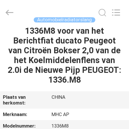
Linkway
Auto
Parts
Limited.
All
Automobielradiatorslang
Rights
Reserved.
1336M8 voor van het
HUIS
Berichtfiat ducato Peugeot
PRODUCTEN
van Citroën Bokser 2,0 van de
het Koelmiddelenflens van
ONGEVEER
2.0i de Nieuwe Pijp PEUGEOT:
ONS
1336.M8
FABRIEKSREIS
Plaats van
CHINA
herkomst:
KWALITEITSCONTROLE
Merknaam:
MHC AP
Modelnummer:
1336M8