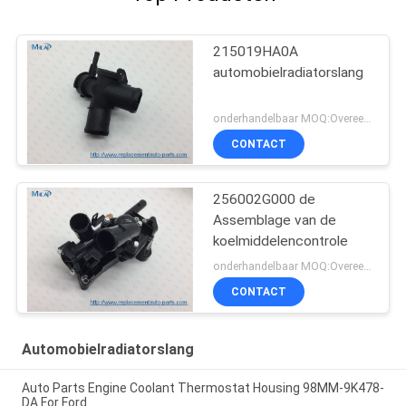
215019HA0A
automobielradiatorslang
onderhandelbaar MOQ:Overeen te komen
CONTACT
256002G000 de
Assemblage van de
koelmiddelencontrole
onderhandelbaar MOQ:Overeen te komen
CONTACT
Automobielradiatorslang
Auto Parts Engine Coolant Thermostat Housing 98MM-9K478-
DA For Ford