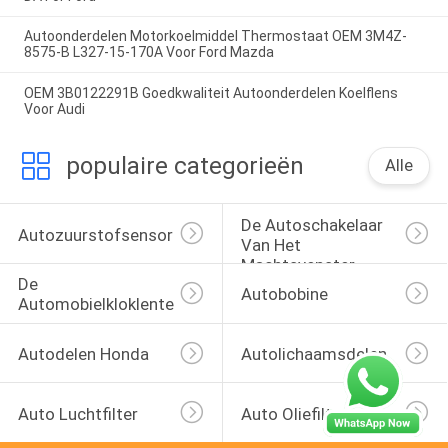
Autoonderdelen Motorkoelmiddel Thermostaat OEM 3M4Z-
8575-B L327-15-170A Voor Ford Mazda
OEM 3B0122291B Goedkwaliteit Autoonderdelen Koelflens
Voor Audi
populaire categorieën
Alle
De Autoschakelaar 
Autozuurstofsensor
Van Het 
Machtsvenster
De 
Autobobine
Automobielkloklente
Autodelen Honda
Autolichaamsdelen
Auto Luchtfilter
Auto Oliefilters