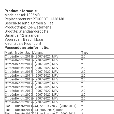
Productinformatie:
Modelaantal: 1336M8
Replacemenr nr.: PEUGEOT: 1336.M8
Geschikte auto: Citroën & Fiat
Producttype: Koelwaterflens
Grootte: Standaardgrootte
Garantie: 12 maanden
Voorraden: Beschikbaar
Kleur: Zoals Pics toont
Passende autoinformatie:
Maak
Model
Jaar
Variant
Type
Citroën
Bericht
2019
-- [2007-2020] MPV
2.0i
Citroën
Bericht
2018
-- [2007-2020] MPV
2.0i
Citroën
Bericht
2017
-- [2007-2020] MPV
2.0i
Citroën
Bericht
2016
-- [2007-2020] MPV
2.0i
Citroën
Bericht
2015
-- [2007-2020] MPV
2.0i
Citroën
Bericht
2014
-- [2007-2020] MPV
2.0i
Citroën
Bericht
2013
-- [2007-2020] MPV
2.0i
Citroën
Bericht
2012
-- [2007-2020] MPV
2.0i
Citroën
Bericht
2011
-- [2007-2020] MPV
2.0i
Citroën
Bericht
2010
-- [2007-2020] MPV
2.0i
Citroën
Bericht
2009
-- [2007-2020] MPV
2.0i
Citroën
Bericht
2008
-- [2007-2020] MPV
2.0i
Citroën
Bericht
2007
-- [2007-2020] MPV
2.0i
Fiat
Ducato
2011
244, de Bus van Z_ [2002-2011]
2
Fiat
Ducato
2011
244 [2002-2016] Doos
2
Fiat
Ducato
2010
244, de Bus van Z_ [2002-2011]
2