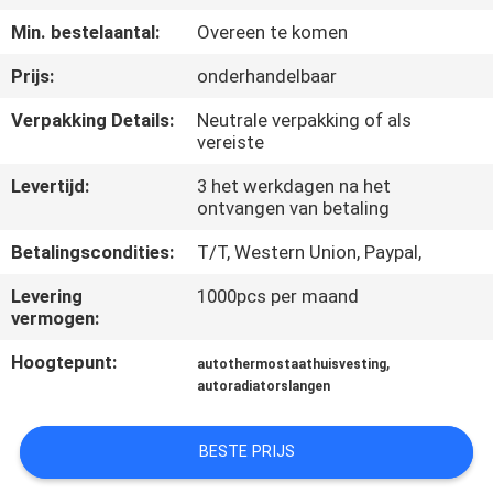
NEEM
Min. bestelaantal:
Overeen te komen
CONTACT
Prijs:
onderhandelbaar
OP
Verpakking Details:
Neutrale verpakking of als
vereiste
VERZOEK
Levertijd:
3 het werkdagen na het
OM
ontvangen van betaling
EEN
Betalingscondities:
T/T, Western Union, Paypal,
CITAAT
Levering
1000pcs per maand
vermogen:
SITEMAP
Hoogtepunt:
,
autothermostaathuisvesting
autoradiatorslangen
PRIVACY
POLICY
BESTE PRIJS