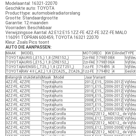
Modelaantal: 16321-22070
Geschikte auto: TOYOTA
Producttype: automobielradiatorslang
Grootte: Standaardgrootte
Garantie: 12 maanden
Voorraden: Beschikbaar
Verwijzingsoe Aantal: A2 E12 E15 1ZZ-FE 4ZZ-FE 3ZZ-FE MALO
116091 TOPRAN 600459, TOYOTA 16321 22070
Kleur: Zoals Pics toont
AUTO DIE AANPASSEN:
MAAK
MODEL
MOTOR
CC
KW
Cilinder
TYPE
TOYOTA
AURIS (_E15_) 1,8 (ZRE152_)
2zr-FAE
1798
108
4
Vijfde
TOYOTA
AURIS (_E15_) 1,8 (ZRE152_)
2zr-FAE
1798
106
4
Vijfde
TOYOTA
AVENSIS (_T25_) 1,8 (ZZT251_)
1zz-FE
1794
95
4
Vijfde
TOYOTA
RAV 4 II (_A2_) 1,8 (ZCA25_, ZCA26_)
1zz-FE
1794
92
4
Geslot
Belangrijk stukdetails
Maak
Model
Jaar
Variant
4ZZ-FE, 4ZZFE
Toyota
Auris
2012
_E15_ [2006-2012] Vijfde
4ZZ-FE, 4ZZFE
Toyota
Auris
2011
_E15_ [2006-2012] Vijfde
4ZZ-FE, 4ZZFE
Toyota
Auris
2010
_E15_ [2006-2012] Vijfde
4ZZ-FE, 4ZZFE
Toyota
Auris
2009
_E15_ [2006-2012] Vijfde
4ZZ-FE, 4ZZFE
Toyota
Auris
2008
_E15_ [2006-2012] Vijfde
4ZZ-FE, 4ZZFE
Toyota
Auris
2007
_E15_ [2006-2012] Vijfde
4ZZ-FE, 4ZZFE
Toyota
Corolla
2007
_E12_ [2000-2008] Vijfde
3ZZ-FE, 3ZZFE
Toyota
Corolla
2006
ZZE12_, NDE12_, de Vijf
4ZZ-FE, 4ZZFE
Toyota
Corolla
2006
_E12_ [2000-2008] Vijfde
3ZZ-FE, 3ZZFE
Toyota
Corolla
2005
ZZE12_, NDE12_, de Vijf
4ZZ-FE, 4ZZFE
Toyota
Corolla
2005
_E12_ [2000-2008] Vijfde
3ZZ-FE, 3ZZFE
Toyota
Corolla
2004
ZZE12_, NDE12_, de Vijf