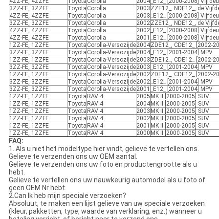
4ZZ-FE, 4ZZFE
Toyota
Corolla
2004
_E12_ [2000-2008] Vijfde
3ZZ-FE, 3ZZFE
Toyota
Corolla
2003
ZZE12_, NDE12_, de Vijf
4ZZ-FE, 4ZZFE
Toyota
Corolla
2003
_E12_ [2000-2008] Vijfde
3ZZ-FE, 3ZZFE
Toyota
Corolla
2002
ZZE12_, NDE12_, de Vijf
4ZZ-FE, 4ZZFE
Toyota
Corolla
2002
_E12_ [2000-2008] Vijfde
4ZZ-FE, 4ZZFE
Toyota
Corolla
2001
_E12_ [2000-2008] Vijfde
1ZZ-FE, 1ZZFE
Toyota
Corolla-Versozijde
2004
ZDE12_, CDE12_ [2002-2
3ZZ-FE, 3ZZFE
Toyota
Corolla-Versozijde
2004
_E12_ [2001-2004] MPV
1ZZ-FE, 1ZZFE
Toyota
Corolla-Versozijde
2003
ZDE12_, CDE12_ [2002-2
3ZZ-FE, 3ZZFE
Toyota
Corolla-Versozijde
2003
_E12_ [2001-2004] MPV
1ZZ-FE, 1ZZFE
Toyota
Corolla-Versozijde
2002
ZDE12_, CDE12_ [2002-2
3ZZ-FE, 3ZZFE
Toyota
Corolla-Versozijde
2002
_E12_ [2001-2004] MPV
3ZZ-FE, 3ZZFE
Toyota
Corolla-Versozijde
2001
_E12_ [2001-2004] MPV
1ZZ-FE, 1ZZFE
Toyota
RAV 4
2005
MK II [2000-2005] SUV
1ZZ-FE, 1ZZFE
Toyota
RAV 4
2004
MK II [2000-2005] SUV
1ZZ-FE, 1ZZFE
Toyota
RAV 4
2003
MK II [2000-2005] SUV
1ZZ-FE, 1ZZFE
Toyota
RAV 4
2002
MK II [2000-2005] SUV
1ZZ-FE, 1ZZFE
Toyota
RAV 4
2001
MK II [2000-2005] SUV
1ZZ-FE, 1ZZFE
Toyota
RAV 4
2000
MK II [2000-2005] SUV
FAQ:
1. Als u niet het modeltype hier vindt, gelieve te vertellen ons.
Gelieve te verzenden ons uw OEM aantal.
Gelieve te verzenden ons uw foto en productengrootte als u
hebt.
Gelieve te vertellen ons uw nauwkeurig automodel als u foto of
geen OEM Nr hebt.
2.Can Ik heb mijn speciale verzoeken?
Absoluut, te maken een lijst gelieve van uw speciale verzoeken
(kleur, pakketten, type, waarde van verklaring, enz.) wanneer u