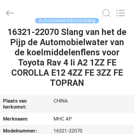
Linkway
Auto
Parts
Limited.
All
Automobielradiatorslang
Rights
Reserved.
16321-22070 Slang van het de
HUIS
Pijp de Automobielwater van
PRODUCTEN
de koelmiddelenflens voor
Toyota Rav 4 Ii A2 1ZZ FE
ONGEVEER
COROLLA E12 4ZZ FE 3ZZ FE
ONS
TOPRAN
FABRIEKSREIS
Plaats van
CHINA
herkomst:
KWALITEITSCONTROLE
Merknaam:
MHC AP
Modelnummer:
16321-22070