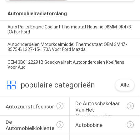
Automobielradiatorslang
Auto Parts Engine Coolant Thermostat Housing 98MM-9K478-
DA For Ford
Autoonderdelen Motorkoelmiddel Thermostaat OEM 3M4Z-
8575-B L327-15-170A Voor Ford Mazda
OEM 3B0122291B Goedkwaliteit Autoonderdelen Koelflens
Voor Audi
populaire categorieën
Alle
De Autoschakelaar 
Autozuurstofsensor
Van Het 
Machtsvenster
De 
Autobobine
Automobielkloklente