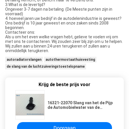
betaling verricht, of bericht naar te verzend ons.
3.What is de levertijd?
Ongeveer 3-7 dagen na betaling. (De Meeste punten zijn in
voorraad)
4. hoeveel jaren uw bedrijf in de autodelenindustrie is geweest?
Ons bedrijf is 10 jaar geweest en onze zaken sinds 2008
begonnen.
Contacteer ons:
Als u om het even welke vragen hebt, gelieve te voelen vrij om
met ons te contacteren. Wij zouden zeer blij zijn om u te helpen.
Wij zullen aan u binnen 24 uren terugkeren of zullen aan u
onmiddellijk terugkeren.
autoradiatorslangen
autothermostaathuisvesting
de slang van de luchtzuiveringstoestelopname
Krijg de beste prijs voor
16321-22070 Slang van het de Pijp
de Automobielwater van de
koelmiddelenflens voor Toyota
Rav 4 Ii A2 1ZZ FE COROLLA E12
4ZZ FE 3ZZ FE TOPRAN
Doorgaan