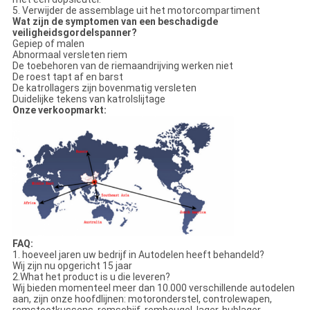
5. Verwijder de assemblage uit het motorcompartiment
Wat zijn de symptomen van een beschadigde
veiligheidsgordelspanner?
Gepiep of malen
Abnormaal versleten riem
De toebehoren van de riemaandrijving werken niet
De roest tapt af en barst
De katrollagers zijn bovenmatig versleten
Duidelijke tekens van katrolslijtage
Onze verkoopmarkt:
FAQ:
1. hoeveel jaren uw bedrijf in Autodelen heeft behandeld?
Wij zijn nu opgericht 15 jaar
2.What het product is u die leveren?
Wij bieden momenteel meer dan 10.000 verschillende autodelen
aan, zijn onze hoofdlijnen: motoronderstel, controlewapen,
remstootkussens, remschijf, rembeugel, lager, hublager,