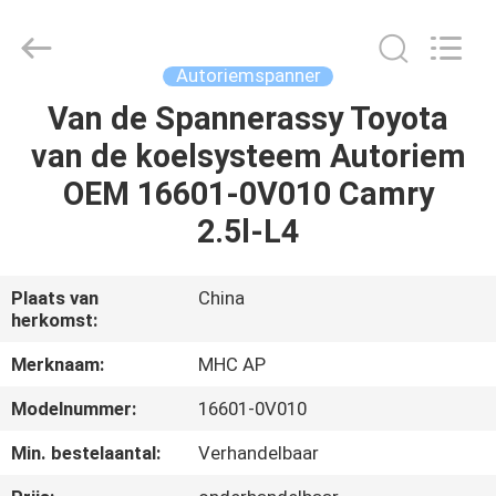
Linkway
Auto
Parts
Limited.
All
Autoriemspanner
Rights
Reserved.
Van de Spannerassy Toyota
HUIS
van de koelsysteem Autoriem
PRODUCTEN
OEM 16601-0V010 Camry
2.5l-L4
ONGEVEER
ONS
Plaats van
China
herkomst:
FABRIEKSREIS
Merknaam:
MHC AP
Modelnummer:
16601-0V010
KWALITEITSCONTROLE
Min. bestelaantal:
Verhandelbaar