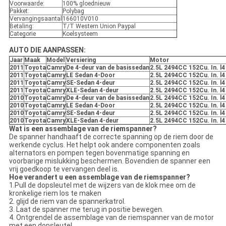
Voorwaarde:
100% gloednieuw
Pakket:
Polybag
Vervangingsaantal
166010V010
Betaling:
T/T Western Union Paypal
Categorie
Koelsysteem
AUTO DIE AANPASSEN:
Jaar
Maak
Model
Versiering
Motor
2011
Toyota
Camry
De 4-deur van de basissedan
2.5L 2494CC 152Cu. In. l
2011
Toyota
Camry
LE Sedan 4-Door
2.5L 2494CC 152Cu. In. l
2011
Toyota
Camry
SE-Sedan 4-deur
2.5L 2494CC 152Cu. In. l
2011
Toyota
Camry
XLE-Sedan 4-deur
2.5L 2494CC 152Cu. In. l
2010
Toyota
Camry
De 4-deur van de basissedan
2.5L 2494CC 152Cu. In. l
2010
Toyota
Camry
LE Sedan 4-Door
2.5L 2494CC 152Cu. In. l
2010
Toyota
Camry
SE-Sedan 4-deur
2.5L 2494CC 152Cu. In. l
2010
Toyota
Camry
XLE-Sedan 4-deur
2.5L 2494CC 152Cu. In. l
Wat is een assemblage van de riemspanner?
De spanner handhaaft de correcte spanning op de riem door de
werkende cyclus. Het helpt ook andere componenten zoals
alternators en pompen tegen bovenmatige spanning en
voorbarige mislukking beschermen. Bovendien de spanner een
vrij goedkoop te vervangen deel is.
Hoe verandert u een assemblage van de riemspanner?
1.Pull de dopsleutel met de wijzers van de klok mee om de
kronkelige riem los te maken
2. glijd de riem van de spannerkatrol.
3. Laat de spanner me terug in positie bewegen.
4. Ontgrendel de assemblage van de riemspanner van de motor
met een dopsleutel.