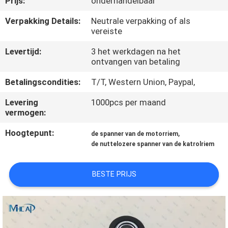
Prijs:
onderhandelbaar
NEEM
CONTACT
Verpakking Details:
Neutrale verpakking of als
vereiste
OP
Levertijd:
3 het werkdagen na het
ontvangen van betaling
VERZOEK
Betalingscondities:
T/T, Western Union, Paypal,
OM
Levering
1000pcs per maand
EEN
vermogen:
CITAAT
Hoogtepunt:
,
de spanner van de motorriem
de nuttelozere spanner van de katrolriem
SITEMAP
BESTE PRIJS
PRIVACY
POLICY