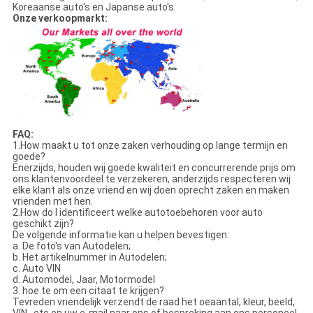
Koreaanse auto's en Japanse auto's.
Onze verkoopmarkt:
FAQ:
1.How maakt u tot onze zaken verhouding op lange termijn en
goede?
Enerzijds, houden wij goede kwaliteit en concurrerende prijs om
ons klantenvoordeel te verzekeren, anderzijds respecteren wij
elke klant als onze vriend en wij doen oprecht zaken en maken
vrienden met hen.
2.How do I identificeert welke autotoebehoren voor auto
geschikt zijn?
De volgende informatie kan u helpen bevestigen:
a. De foto's van Autodelen;
b. Het artikelnummer in Autodelen;
c. Auto VIN
d. Automodel, Jaar, Motormodel
3. hoe te om een citaat te krijgen?
Tevreden vriendelijk verzendt de raad het oeaantal, kleur, beeld,
VIN, .etc en uw e-mail naar ons of bespreking aan ons personeel