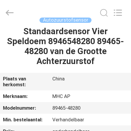
Linkway
Auto
Parts
Limited.
All
Autozuurstofsensor
Rights
Reserved.
Standaardsensor Vier
HUIS
Speldoem 8946548280 89465-
PRODUCTEN
48280 van de Grootte
Achterzuurstof
ONGEVEER
ONS
Plaats van
China
herkomst:
FABRIEKSREIS
Merknaam:
MHC AP
Modelnummer:
89465-48280
KWALITEITSCONTROLE
Min. bestelaantal:
Verhandelbaar