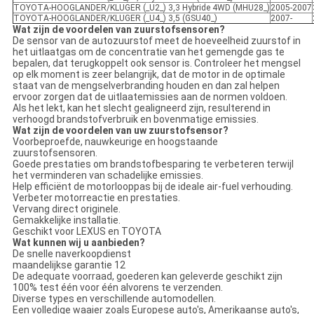
TOYOTA-HOOGLANDER/KLUGER (_U2_) 3,3 Hybride 4WD (MHU28_)
2005-2007
TOYOTA-HOOGLANDER/KLUGER (_U4_) 3,5 (GSU40_)
2007-
Wat zijn de voordelen van zuurstofsensoren?
De sensor van de autozuurstof meet de hoeveelheid zuurstof in
het uitlaatgas om de concentratie van het gemengde gas te
bepalen, dat terugkoppelt ook sensor is. Controleer het mengsel
op elk moment is zeer belangrijk, dat de motor in de optimale
staat van de mengselverbranding houden en dan zal helpen
ervoor zorgen dat de uitlaatemissies aan de normen voldoen.
Als het lekt, kan het slecht gealigneerd zijn, resulterend in
verhoogd brandstofverbruik en bovenmatige emissies.
Wat zijn de voordelen van uw zuurstofsensor?
Voorbeproefde, nauwkeurige en hoogstaande
zuurstofsensoren.
Goede prestaties om brandstofbesparing te verbeteren terwijl
het verminderen van schadelijke emissies.
Help efficiënt de motorlooppas bij de ideale air-fuel verhouding.
Verbeter motorreactie en prestaties.
Vervang direct originele.
Gemakkelijke installatie.
Geschikt voor LEXUS en TOYOTA
Wat kunnen wij u aanbieden?
De snelle naverkoopdienst
maandelijkse garantie 12
De adequate voorraad, goederen kan geleverde geschikt zijn
100% test één voor één alvorens te verzenden.
Diverse types en verschillende automodellen.
Een volledige waaier zoals Europese auto's, Amerikaanse auto's,