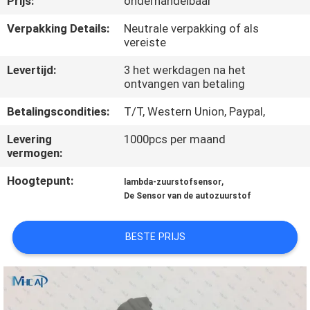
Prijs:
onderhandelbaar
NEEM
CONTACT
Verpakking Details:
Neutrale verpakking of als
vereiste
OP
Levertijd:
3 het werkdagen na het
ontvangen van betaling
VERZOEK
Betalingscondities:
T/T, Western Union, Paypal,
OM
Levering
1000pcs per maand
EEN
vermogen:
CITAAT
Hoogtepunt:
,
lambda-zuurstofsensor
De Sensor van de autozuurstof
SITEMAP
BESTE PRIJS
PRIVACY
POLICY