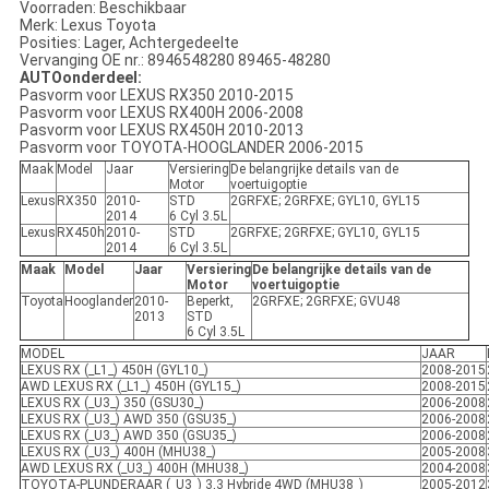
Voorraden: Beschikbaar
Merk: Lexus Toyota
Posities: Lager, Achtergedeelte
Vervanging OE nr.: 8946548280 89465-48280
AUTOonderdeel:
Pasvorm voor LEXUS RX350 2010-2015
Pasvorm voor LEXUS RX400H 2006-2008
Pasvorm voor LEXUS RX450H 2010-2013
Pasvorm voor TOYOTA-HOOGLANDER 2006-2015
Maak
Model
Jaar
Versiering
De belangrijke details van de
Motor
voertuigoptie
Lexus
RX350
2010-
STD
2GRFXE; 2GRFXE; GYL10, GYL15
2014
6 Cyl 3.5L
Lexus
RX450h
2010-
STD
2GRFXE; 2GRFXE; GYL10, GYL15
2014
6 Cyl 3.5L
Maak
Model
Jaar
Versiering
De belangrijke details van de
Motor
voertuigoptie
Toyota
Hooglander
2010-
Beperkt,
2GRFXE; 2GRFXE; GVU48
2013
STD
6 Cyl 3.5L
MODEL
JAAR
LEXUS RX (_L1_) 450H (GYL10_)
2008-2015
AWD LEXUS RX (_L1_) 450H (GYL15_)
2008-2015
LEXUS RX (_U3_) 350 (GSU30_)
2006-2008
LEXUS RX (_U3_) AWD 350 (GSU35_)
2006-2008
LEXUS RX (_U3_) AWD 350 (GSU35_)
2006-2008
LEXUS RX (_U3_) 400H (MHU38_)
2005-2008
AWD LEXUS RX (_U3_) 400H (MHU38_)
2004-2008
TOYOTA-PLUNDERAAR (_U3_) 3,3 Hybride 4WD (MHU38_)
2005-2012