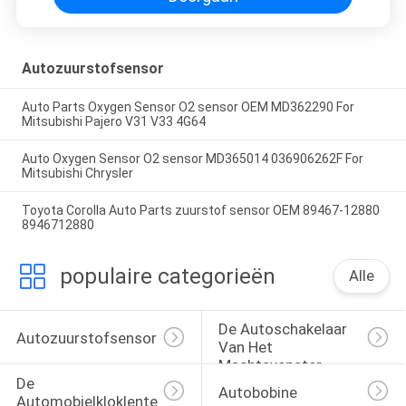
Autozuurstofsensor
Auto Parts Oxygen Sensor O2 sensor OEM MD362290 For
Mitsubishi Pajero V31 V33 4G64
Auto Oxygen Sensor O2 sensor MD365014 036906262F For
Mitsubishi Chrysler
Toyota Corolla Auto Parts zuurstof sensor OEM 89467-12880
8946712880
populaire categorieën
Alle
De Autoschakelaar 
Autozuurstofsensor
Van Het 
Machtsvenster
De 
Autobobine
Automobielkloklente