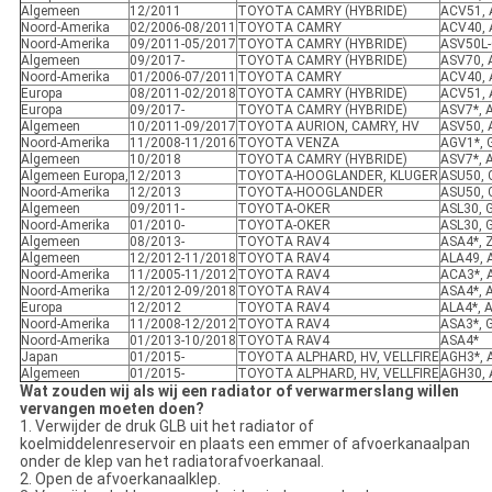
Algemeen
12/2011
TOYOTA CAMRY (HYBRIDE)
ACV51, 
Noord-Amerika
02/2006-08/2011
TOYOTA CAMRY
ACV40, 
Noord-Amerika
09/2011-05/2017
TOYOTA CAMRY (HYBRIDE)
ASV50L-
Algemeen
09/2017-
TOYOTA CAMRY (HYBRIDE)
ASV70, 
Noord-Amerika
01/2006-07/2011
TOYOTA CAMRY
ACV40, 
Europa
08/2011-02/2018
TOYOTA CAMRY (HYBRIDE)
ACV51, 
Europa
09/2017-
TOYOTA CAMRY (HYBRIDE)
ASV7*, 
Algemeen
10/2011-09/2017
TOYOTA AURION, CAMRY, HV
ASV50, 
Noord-Amerika
11/2008-11/2016
TOYOTA VENZA
AGV1*, 
Algemeen
10/2018
TOYOTA CAMRY (HYBRIDE)
ASV7*, 
Algemeen Europa,
12/2013
TOYOTA-HOOGLANDER, KLUGER
ASU50, 
Noord-Amerika
12/2013
TOYOTA-HOOGLANDER
ASU50, 
Algemeen
09/2011-
TOYOTA-OKER
ASL30, 
Noord-Amerika
01/2010-
TOYOTA-OKER
ASL30, 
Algemeen
08/2013-
TOYOTA RAV4
ASA4*, 
Algemeen
12/2012-11/2018
TOYOTA RAV4
ALA49, 
Noord-Amerika
11/2005-11/2012
TOYOTA RAV4
ACA3*, 
Noord-Amerika
12/2012-09/2018
TOYOTA RAV4
ASA4*, 
Europa
12/2012
TOYOTA RAV4
ALA4*, 
Noord-Amerika
11/2008-12/2012
TOYOTA RAV4
ASA3*, 
Noord-Amerika
01/2013-10/2018
TOYOTA RAV4
ASA4*
Japan
01/2015-
TOYOTA ALPHARD, HV, VELLFIRE
AGH3*, 
Algemeen
01/2015-
TOYOTA ALPHARD, HV, VELLFIRE
AGH30, 
Wat zouden wij als wij een radiator of verwarmerslang willen
vervangen moeten doen?
1. Verwijder de druk GLB uit het radiator of
koelmiddelenreservoir en plaats een emmer of afvoerkanaalpan
onder de klep van het radiatorafvoerkanaal.
2. Open de afvoerkanaalklep.