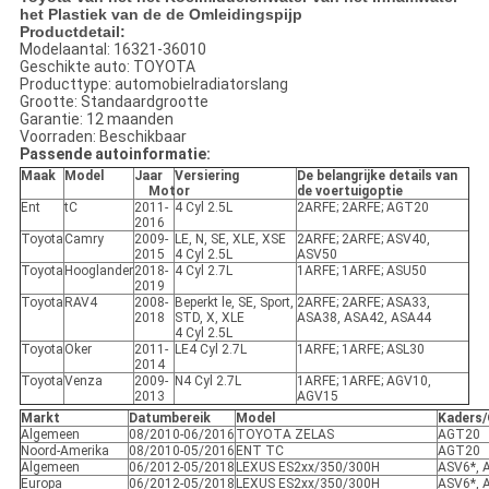
het Plastiek van de de Omleidingspijp
Productdetail:
Modelaantal: 16321-36010
Geschikte auto: TOYOTA
Producttype: automobielradiatorslang
Grootte: Standaardgrootte
Garantie: 12 maanden
Voorraden: Beschikbaar
Passende autoinformatie:
Maak
Model
Jaar
Versiering
De belangrijke details van
Motor
de voertuigoptie
Ent
tC
2011-
4 Cyl 2.5L
2ARFE; 2ARFE; AGT20
2016
Toyota
Camry
2009-
LE, N, SE, XLE, XSE
2ARFE; 2ARFE; ASV40,
2015
4 Cyl 2.5L
ASV50
Toyota
Hooglander
2018-
4 Cyl 2.7L
1ARFE; 1ARFE; ASU50
2019
Toyota
RAV4
2008-
Beperkt le, SE, Sport,
2ARFE; 2ARFE; ASA33,
2018
STD, X, XLE
ASA38, ASA42, ASA44
4 Cyl 2.5L
Toyota
Oker
2011-
LE4 Cyl 2.7L
1ARFE; 1ARFE; ASL30
2014
Toyota
Venza
2009-
N4 Cyl 2.7L
1ARFE; 1ARFE; AGV10,
2013
AGV15
Markt
Datumbereik
Model
Kaders/
Algemeen
08/2010-06/2016
TOYOTA ZELAS
AGT20
Noord-Amerika
08/2010-05/2016
ENT TC
AGT20
Algemeen
06/2012-05/2018
LEXUS ES2xx/350/300H
ASV6*, 
Europa
06/2012-05/2018
LEXUS ES2xx/350/300H
ASV6*, 