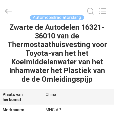
Linkway
Auto
Parts
Limited.
All
Automobielradiatorslang
Rights
Reserved.
Zwarte de Autodelen 16321-
HUIS
36010 van de
PRODUCTEN
Thermostaathuisvesting voor
Toyota-van het het
ONGEVEER
Koelmiddelenwater van het
ONS
Inhamwater het Plastiek van
de de Omleidingspijp
FABRIEKSREIS
Plaats van
China
KWALITEITSCONTROLE
herkomst:
Merknaam:
MHC AP