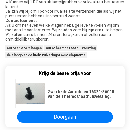
4. Kunnen wij 1 PC van uitlaatpijprubber voor kwaliteit het testen
kopen?
Ja, zijn wij blij om 1pc voor kwaliteit te verzenden die als wij het
punt testen hebben u in voorraad wenst.
Contacteer ons:
Als u om het even welke vragen hebt, gelieve te voelen vrij om
met ons te contacteren. Wij zouden zeer blij zijn om u te helpen.
Wij zullen aan u binnen 24 uren terugkeren of zullen aan u
onmiddellijk terugkeren.
autoradiatorslangen
autothermostaathuisvesting
de slang van de luchtzuiveringstoestelopname
Krijg de beste prijs voor
Zwarte de Autodelen 16321-36010
van de Thermostaathuisvesting
voor Toyota-van het het
Koelmiddelenwater van het
Inhamwater het Plastiek van de de
Omleidingspijp
Doorgaan