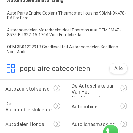
Automobielradiatorslang
Auto Parts Engine Coolant Thermostat Housing 98MM-9K478-
DA For Ford
Autoonderdelen Motorkoelmiddel Thermostaat OEM 3M4Z-
8575-B L327-15-170A Voor Ford Mazda
OEM 3B0122291B Goedkwaliteit Autoonderdelen Koelflens
Voor Audi
populaire categorieën
Alle
De Autoschakelaar 
Autozuurstofsensor
Van Het 
Machtsvenster
De 
Autobobine
Automobielkloklente
Autodelen Honda
Autolichaamsdelen