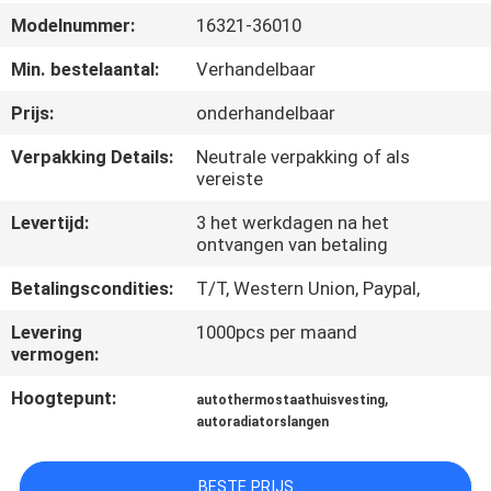
NEEM
Modelnummer:
16321-36010
CONTACT
Min. bestelaantal:
Verhandelbaar
OP
Prijs:
onderhandelbaar
VERZOEK
Verpakking Details:
Neutrale verpakking of als
vereiste
OM
Levertijd:
3 het werkdagen na het
EEN
ontvangen van betaling
CITAAT
Betalingscondities:
T/T, Western Union, Paypal,
SITEMAP
Levering
1000pcs per maand
vermogen:
Hoogtepunt:
,
PRIVACY
autothermostaathuisvesting
autoradiatorslangen
POLICY
BESTE PRIJS