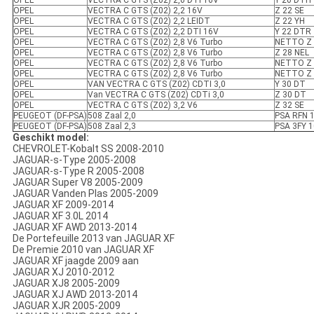
OPEL
VECTRA C GTS (Z02) 2,0 DTI 16V
Y 20 DTH
OPEL
VECTRA C GTS (Z02) 2,2 16V
Z 22 SE
OPEL
VECTRA C GTS (Z02) 2,2 LEIDT
Z 22 YH
OPEL
VECTRA C GTS (Z02) 2,2 DTI 16V
Y 22 DTR
OPEL
VECTRA C GTS (Z02) 2,8 V6 Turbo
NETTO Z 
OPEL
VECTRA C GTS (Z02) 2,8 V6 Turbo
Z 28 NEL
OPEL
VECTRA C GTS (Z02) 2,8 V6 Turbo
NETTO Z 
OPEL
VECTRA C GTS (Z02) 2,8 V6 Turbo
NETTO Z 
OPEL
VAN VECTRA C GTS (Z02) CDTI 3,0
Y 30 DT
OPEL
Van VECTRA C GTS (Z02) CDTi 3,0
Z 30 DT
OPEL
VECTRA C GTS (Z02) 3,2 V6
Z 32 SE
PEUGEOT (DF-PSA)
508 Zaal 2,0
PSA RFN 
PEUGEOT (DF-PSA)
508 Zaal 2,3
PSA 3FY 
Geschikt model:
CHEVROLET-Kobalt SS 2008-2010
JAGUAR-s-Type 2005-2008
JAGUAR-s-Type R 2005-2008
JAGUAR Super V8 2005-2009
JAGUAR Vanden Plas 2005-2009
JAGUAR XF 2009-2014
JAGUAR XF 3.0L 2014
JAGUAR XF AWD 2013-2014
De Portefeuille 2013 van JAGUAR XF
De Premie 2010 van JAGUAR XF
JAGUAR XF jaagde 2009 aan
JAGUAR XJ 2010-2012
JAGUAR XJ8 2005-2009
JAGUAR XJ AWD 2013-2014
JAGUAR XJR 2005-2009