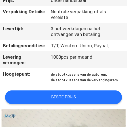
Prijs:
onderhandelbaar
NEEM
CONTACT
Verpakking Details:
Neutrale verpakking of als
vereiste
OP
Levertijd:
3 het werkdagen na het
ontvangen van betaling
VERZOEK
Betalingscondities:
T/T, Western Union, Paypal,
OM
Levering
1000pcs per maand
EEN
vermogen:
CITAAT
Hoogtepunt:
,
de stootkussens van de autorem
de stootkussens van de vervangingsrem
SITEMAP
BESTE PRIJS
PRIVACY
POLICY