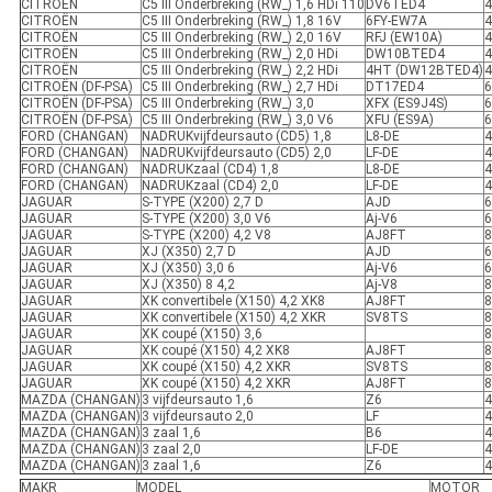
CITROËN
C5 III Onderbreking (RW_) 1,6 HDi 110
DV6TED4
4
CITROËN
C5 III Onderbreking (RW_) 1,8 16V
6FY-EW7A
4
CITROËN
C5 III Onderbreking (RW_) 2,0 16V
RFJ (EW10A)
4
CITROËN
C5 III Onderbreking (RW_) 2,0 HDi
DW10BTED4
4
CITROËN
C5 III Onderbreking (RW_) 2,2 HDi
4HT (DW12BTED4)
4
CITROËN (DF-PSA)
C5 III Onderbreking (RW_) 2,7 HDi
DT17ED4
6
CITROËN (DF-PSA)
C5 III Onderbreking (RW_) 3,0
XFX (ES9J4S)
6
CITROËN (DF-PSA)
C5 III Onderbreking (RW_) 3,0 V6
XFU (ES9A)
6
FORD (CHANGAN)
NADRUKvijfdeursauto (CD5) 1,8
L8-DE
4
FORD (CHANGAN)
NADRUKvijfdeursauto (CD5) 2,0
LF-DE
4
FORD (CHANGAN)
NADRUKzaal (CD4) 1,8
L8-DE
4
FORD (CHANGAN)
NADRUKzaal (CD4) 2,0
LF-DE
4
JAGUAR
S-TYPE (X200) 2,7 D
AJD
6
JAGUAR
S-TYPE (X200) 3,0 V6
Aj-V6
6
JAGUAR
S-TYPE (X200) 4,2 V8
AJ8FT
8
JAGUAR
XJ (X350) 2,7 D
AJD
6
JAGUAR
XJ (X350) 3,0 6
Aj-V6
6
JAGUAR
XJ (X350) 8 4,2
Aj-V8
8
JAGUAR
XK convertibele (X150) 4,2 XK8
AJ8FT
8
JAGUAR
XK convertibele (X150) 4,2 XKR
SV8TS
8
JAGUAR
XK coupé (X150) 3,6
8
JAGUAR
XK coupé (X150) 4,2 XK8
AJ8FT
8
JAGUAR
XK coupé (X150) 4,2 XKR
SV8TS
8
JAGUAR
XK coupé (X150) 4,2 XKR
AJ8FT
8
MAZDA (CHANGAN)
3 vijfdeursauto 1,6
Z6
4
MAZDA (CHANGAN)
3 vijfdeursauto 2,0
LF
4
MAZDA (CHANGAN)
3 zaal 1,6
B6
4
MAZDA (CHANGAN)
3 zaal 2,0
LF-DE
4
MAZDA (CHANGAN)
3 zaal 1,6
Z6
4
MAKR
MODEL
MOTOR