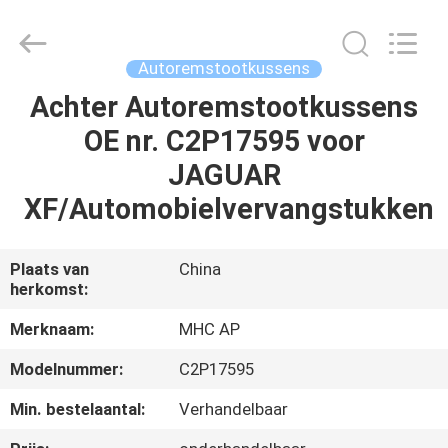
Linkway
Auto
Parts
Limited.
All
Autoremstootkussens
Rights
Reserved.
Achter Autoremstootkussens
HUIS
OE nr. C2P17595 voor
PRODUCTEN
JAGUAR
XF/Automobielvervangstukken
ONGEVEER
ONS
Plaats van
China
herkomst:
FABRIEKSREIS
Merknaam:
MHC AP
Modelnummer:
C2P17595
KWALITEITSCONTROLE
Min. bestelaantal:
Verhandelbaar