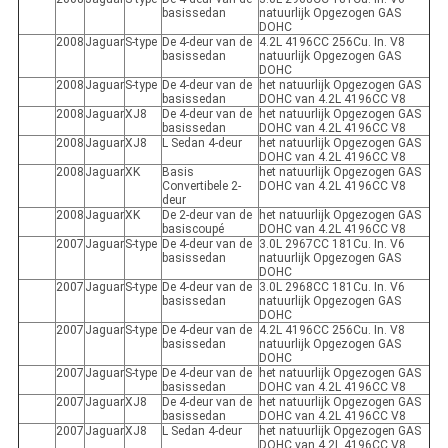
basissedan
natuurlijk Opgezogen GAS
DOHC
2008
Jaguar
S-type
De 4-deur van de
4.2L 4196CC 256Cu. In. V8
basissedan
natuurlijk Opgezogen GAS
DOHC
2008
Jaguar
S-type
De 4-deur van de
het natuurlijk Opgezogen GAS
basissedan
DOHC van 4.2L 4196CC V8
2008
Jaguar
XJ8
De 4-deur van de
het natuurlijk Opgezogen GAS
basissedan
DOHC van 4.2L 4196CC V8
2008
Jaguar
XJ8
L Sedan 4-deur
het natuurlijk Opgezogen GAS
DOHC van 4.2L 4196CC V8
2008
Jaguar
XK
Basis
het natuurlijk Opgezogen GAS
Convertibele 2-
DOHC van 4.2L 4196CC V8
deur
2008
Jaguar
XK
De 2-deur van de
het natuurlijk Opgezogen GAS
basiscoupé
DOHC van 4.2L 4196CC V8
2007
Jaguar
S-type
De 4-deur van de
3.0L 2967CC 181Cu. In. V6
basissedan
natuurlijk Opgezogen GAS
DOHC
2007
Jaguar
S-type
De 4-deur van de
3.0L 2968CC 181Cu. In. V6
basissedan
natuurlijk Opgezogen GAS
DOHC
2007
Jaguar
S-type
De 4-deur van de
4.2L 4196CC 256Cu. In. V8
basissedan
natuurlijk Opgezogen GAS
DOHC
2007
Jaguar
S-type
De 4-deur van de
het natuurlijk Opgezogen GAS
basissedan
DOHC van 4.2L 4196CC V8
2007
Jaguar
XJ8
De 4-deur van de
het natuurlijk Opgezogen GAS
basissedan
DOHC van 4.2L 4196CC V8
2007
Jaguar
XJ8
L Sedan 4-deur
het natuurlijk Opgezogen GAS
DOHC van 4.2L 4196CC V8