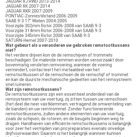
JAGUAR XJ RWD 2013-2014
JAGUAR XK 2007-2014
JAGUAR XKR 2007-2009
PONTIAC-Zonnestilstand 2006-2009
SAAB 9-3 17“ Wielen 2004-2005
Voorzijde 302mm Rotor 2006-2008 van SAAB 9-3
Voorzijde 314mm Rotor 2006-2008 van SAAB 9-3
Voorzijde 345mm Rotor 2008 van SAAB 9-3
SATURN-Hemel 2007-2010
Wat gebeurt als u veranderen uw gebroken remstootkussens
niet?
Het verdere drijven kon de de remschijven of trommels
beschadigen. De malende remmen worden veroorzaakt door
bovenmatig versleten remvoering; wanneer de voering
vermindert, contacteert het metaaldeel van het
remstootkussen of de remschoen de de remschijf of trommel
en kan de duurste mechanische gedeelten van het remsysteem
snel ruïneren.
Wat zijn remstootkussens?
De remstootkussens zijn een essentieel onderdeel van de
remsysteem van uw voertuig; zij zitten tussen uw remschoen
(het deel die neer vastklemmen, vertragend de omwenteling van
de banden) en uw remtrommel. Zonder functionerende
remstootkussens, zullen andere elementen van uw voertuig,
zoals de schijven, de rotoren, en de beugels beginnen weg te
dragen. Handhaven van efficiënte remstootkussens is belangrijk
voor zeer het vermijden van pricyreparaties evenals onveilige
drijfvoorwaarden. Daarom is het belangrijk wanneer kunnen