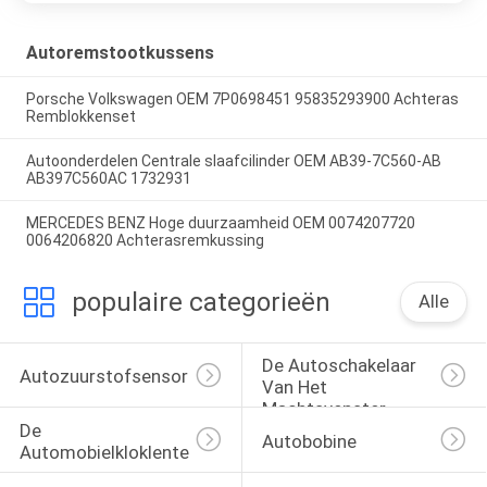
Autoremstootkussens
Porsche Volkswagen OEM 7P0698451 95835293900 Achteras
Remblokkenset
Autoonderdelen Centrale slaafcilinder OEM AB39-7C560-AB
AB397C560AC 1732931
MERCEDES BENZ Hoge duurzaamheid OEM 0074207720
0064206820 Achterasremkussing
populaire categorieën
Alle
De Autoschakelaar 
Autozuurstofsensor
Van Het 
Machtsvenster
De 
Autobobine
Automobielkloklente