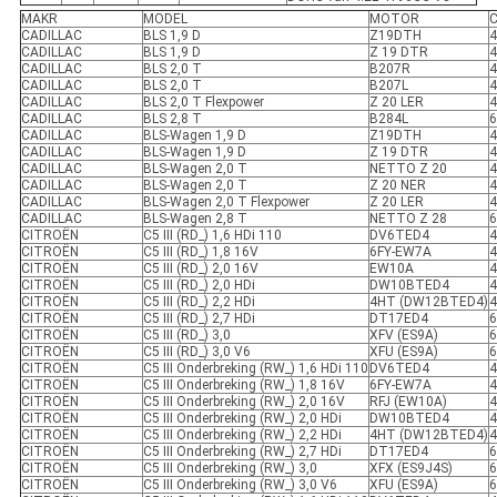
MAKR
MODEL
MOTOR
C
CADILLAC
BLS 1,9 D
Z19DTH
4
CADILLAC
BLS 1,9 D
Z 19 DTR
4
CADILLAC
BLS 2,0 T
B207R
4
CADILLAC
BLS 2,0 T
B207L
4
CADILLAC
BLS 2,0 T Flexpower
Z 20 LER
4
CADILLAC
BLS 2,8 T
B284L
6
CADILLAC
BLS-Wagen 1,9 D
Z19DTH
4
CADILLAC
BLS-Wagen 1,9 D
Z 19 DTR
4
CADILLAC
BLS-Wagen 2,0 T
NETTO Z 20
4
CADILLAC
BLS-Wagen 2,0 T
Z 20 NER
4
CADILLAC
BLS-Wagen 2,0 T Flexpower
Z 20 LER
4
CADILLAC
BLS-Wagen 2,8 T
NETTO Z 28
6
CITROËN
C5 III (RD_) 1,6 HDi 110
DV6TED4
4
CITROËN
C5 III (RD_) 1,8 16V
6FY-EW7A
4
CITROËN
C5 III (RD_) 2,0 16V
EW10A
4
CITROËN
C5 III (RD_) 2,0 HDi
DW10BTED4
4
CITROËN
C5 III (RD_) 2,2 HDi
4HT (DW12BTED4)
4
CITROËN
C5 III (RD_) 2,7 HDi
DT17ED4
6
CITROËN
C5 III (RD_) 3,0
XFV (ES9A)
6
CITROËN
C5 III (RD_) 3,0 V6
XFU (ES9A)
6
CITROËN
C5 III Onderbreking (RW_) 1,6 HDi 110
DV6TED4
4
CITROËN
C5 III Onderbreking (RW_) 1,8 16V
6FY-EW7A
4
CITROËN
C5 III Onderbreking (RW_) 2,0 16V
RFJ (EW10A)
4
CITROËN
C5 III Onderbreking (RW_) 2,0 HDi
DW10BTED4
4
CITROËN
C5 III Onderbreking (RW_) 2,2 HDi
4HT (DW12BTED4)
4
CITROËN
C5 III Onderbreking (RW_) 2,7 HDi
DT17ED4
6
CITROËN
C5 III Onderbreking (RW_) 3,0
XFX (ES9J4S)
6
CITROËN
C5 III Onderbreking (RW_) 3,0 V6
XFU (ES9A)
6