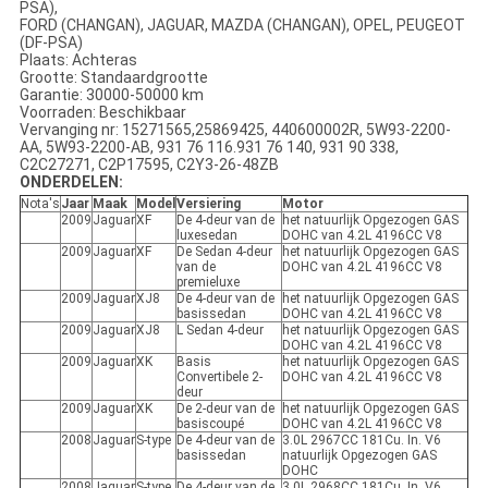
PSA),
FORD (CHANGAN), JAGUAR, MAZDA (CHANGAN), OPEL, PEUGEOT
(DF-PSA)
Plaats: Achteras
Grootte: Standaardgrootte
Garantie: 30000-50000 km
Voorraden: Beschikbaar
Vervanging nr: 15271565,25869425, 440600002R, 5W93-2200-
AA, 5W93-2200-AB, 931 76 116.931 76 140, 931 90 338,
C2C27271, C2P17595, C2Y3-26-48ZB
ONDERDELEN:
Nota's
Jaar
Maak
Model
Versiering
Motor
2009
Jaguar
XF
De 4-deur van de
het natuurlijk Opgezogen GAS
luxesedan
DOHC van 4.2L 4196CC V8
2009
Jaguar
XF
De Sedan 4-deur
het natuurlijk Opgezogen GAS
van de
DOHC van 4.2L 4196CC V8
premieluxe
2009
Jaguar
XJ8
De 4-deur van de
het natuurlijk Opgezogen GAS
basissedan
DOHC van 4.2L 4196CC V8
2009
Jaguar
XJ8
L Sedan 4-deur
het natuurlijk Opgezogen GAS
DOHC van 4.2L 4196CC V8
2009
Jaguar
XK
Basis
het natuurlijk Opgezogen GAS
Convertibele 2-
DOHC van 4.2L 4196CC V8
deur
2009
Jaguar
XK
De 2-deur van de
het natuurlijk Opgezogen GAS
basiscoupé
DOHC van 4.2L 4196CC V8
2008
Jaguar
S-type
De 4-deur van de
3.0L 2967CC 181Cu. In. V6
basissedan
natuurlijk Opgezogen GAS
DOHC
2008
Jaguar
S-type
De 4-deur van de
3.0L 2968CC 181Cu. In. V6