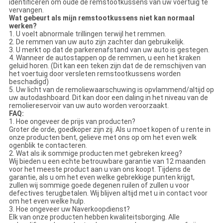
identificeren om oude de remstootkussens van uw voertuig te
vervangen.
Wat gebeurt als mijn remstootkussens niet kan normaal
werken?
1. U voelt abnormale trillingen terwijl het remmen.
2. De remmen van uw auto zijn zachter dan gebruikelijk.
3. U merkt op dat de parkerenafstand van uw auto is gestegen.
4. Wanneer de autostappen op de remmen, u een het kraken
geluid horen. (Dit kan een teken zijn dat de de remschijven van
het voertuig door versleten remstootkussens worden
beschadigd)
5. Uw licht van de remoliewaarschuwing is opvlammend/altijd op
uw autodashboard. Dit kan door een daling in het niveau van de
remoliereservoir van uw auto worden veroorzaakt.
FAQ:
1. Hoe ongeveer de prijs van producten?
Groter de orde, goedkoper zijn zij. Als u moet kopen of u rente in
onze producten bent, gelieve met ons op om het even welk
ogenblik te contacteren.
2. Wat als ik sommige producten met gebreken kreeg?
Wij bieden u een echte betrouwbare garantie van 12 maanden
voor het meeste product aan u van ons koopt. Tijdens de
garantie, als u om het even welke gebrekkige punten krijgt,
zullen wij sommige goede degenen ruilen of zullen u voor
defectives terugbetalen. Wij blijven altijd met u in contact voor
om het even welke hulp.
3. Hoe ongeveer uw Naverkoopdienst?
Elk van onze producten hebben kwaliteitsborging. Alle