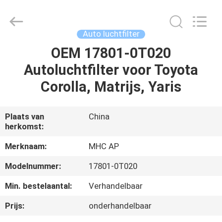
Linkway
Auto
Parts
Limited.
All
Auto luchtfilter
Rights
Reserved.
OEM 17801-0T020
HUIS
Autoluchtfilter voor Toyota
PRODUCTEN
Corolla, Matrijs, Yaris
ONGEVEER
Plaats van
China
herkomst:
ONS
Merknaam:
MHC AP
FABRIEKSREIS
Modelnummer:
17801-0T020
Min. bestelaantal:
Verhandelbaar
KWALITEITSCONTROLE
Prijs:
onderhandelbaar