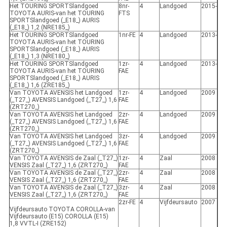
Het TOURING SPORTSlandgoed
8nr-
4
Landgoed
2015-
TOYOTA AURIS-van het TOURING
FTS
SPORTSlandgoed (_E18_) AURIS
(_E18_) 1,2 (NRE185_)
Het TOURING SPORTSlandgoed
1nr-FE
4
Landgoed
2013-
TOYOTA AURIS-van het TOURING
SPORTSlandgoed (_E18_) AURIS
(_E18_) 1,3 (NRE180_)
Het TOURING SPORTSlandgoed
1zr-
4
Landgoed
2013-
TOYOTA AURIS-van het TOURING
FAE
SPORTSlandgoed (_E18_) AURIS
(_E18_) 1,6 (ZRE185_)
Van TOYOTA AVENSIS het Landgoed
1zr-
4
Landgoed
2009
(_T27_) AVENSIS Landgoed (_T27_) 1,6
FAE
(ZRT270_)
Van TOYOTA AVENSIS het Landgoed
2zr-
4
Landgoed
2009
(_T27_) AVENSIS Landgoed (_T27_) 1,6
FAE
(ZRT270_)
Van TOYOTA AVENSIS het Landgoed
3zr-
4
Landgoed
2009
(_T27_) AVENSIS Landgoed (_T27_) 1,6
FAE
(ZRT270_)
Van TOYOTA AVENSIS de Zaal (_T27_)
1zr-
4
Zaal
2008
VENSIS Zaal (_T27_) 1,6 (ZRT270_)
FAE
Van TOYOTA AVENSIS de Zaal (_T27_)
2zr-
4
Zaal
2008
VENSIS Zaal (_T27_) 1,6 (ZRT270_)
FAE
Van TOYOTA AVENSIS de Zaal (_T27_)
3zr-
4
Zaal
2008
VENSIS Zaal (_T27_) 1,6 (ZRT270_)
FAE
2zr-FE
4
Vijfdeursauto
2007
Vijfdeursauto TOYOTA COROLLA-van
Vijfdeursauto (E15) COROLLA (E15)
1,8 VVTL-I (ZRE152)