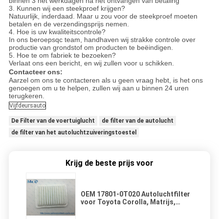
binnen 3 het werkdagen na het ontvangen van betaling
3.
Kunnen wij een steekproef krijgen?
Natuurlijk, inderdaad. Maar u zou voor de steekproef moeten
betalen en de verzendingsprijs nemen.
4.
Hoe is uw kwaliteitscontrole?
In ons beroepsqc team, handhaven wij strakke controle over
productie van grondstof om producten te beëindigen.
5.
Hoe te om fabriek te bezoeken?
Verlaat ons een bericht, en wij zullen voor u schikken.
Contacteer ons:
Aarzel om ons te contacteren als u geen vraag hebt, is het ons
genoegen om u te helpen, zullen wij aan u binnen 24 uren
terugkeren.
Vijfdeursauto
De Filter van de voertuiglucht
de filter van de autolucht
de filter van het autoluchtzuiveringstoestel
Krijg de beste prijs voor
OEM 17801-0T020 Autoluchtfilter
voor Toyota Corolla, Matrijs,
Yaris