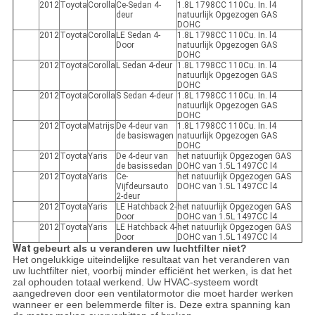
2012
Toyota
Corolla
Ce-Sedan 4-
1.8L 1798CC 110Cu. In. l4
deur
natuurlijk Opgezogen GAS
DOHC
2012
Toyota
Corolla
LE Sedan 4-
1.8L 1798CC 110Cu. In. l4
Door
natuurlijk Opgezogen GAS
DOHC
2012
Toyota
Corolla
L Sedan 4-deur
1.8L 1798CC 110Cu. In. l4
natuurlijk Opgezogen GAS
DOHC
2012
Toyota
Corolla
S Sedan 4-deur
1.8L 1798CC 110Cu. In. l4
natuurlijk Opgezogen GAS
DOHC
2012
Toyota
Matrijs
De 4-deur van
1.8L 1798CC 110Cu. In. l4
de basiswagen
natuurlijk Opgezogen GAS
DOHC
2012
Toyota
Yaris
De 4-deur van
het natuurlijk Opgezogen GAS
de basissedan
DOHC van 1.5L 1497CC l4
2012
Toyota
Yaris
Ce-
het natuurlijk Opgezogen GAS
Vijfdeursauto
DOHC van 1.5L 1497CC l4
2-deur
2012
Toyota
Yaris
LE Hatchback 2-
het natuurlijk Opgezogen GAS
Door
DOHC van 1.5L 1497CC l4
2012
Toyota
Yaris
LE Hatchback 4-
het natuurlijk Opgezogen GAS
Door
DOHC van 1.5L 1497CC l4
Wat
gebeurt als u veranderen uw luchtfilter niet?
Het ongelukkige uiteindelijke resultaat van het veranderen van
uw luchtfilter niet, voorbij minder efficiënt het werken, is dat het
zal ophouden totaal werkend. Uw HVAC-systeem wordt
aangedreven door een ventilatormotor die moet harder werken
wanneer er een belemmerde filter is. Deze extra spanning kan