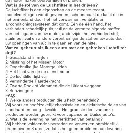
de motor maken oververhitten of breken.
Wat is de rol van de Luchtfilter in het drijven?
De luchtfilter is een eigenschap op de meeste recent-
modelvoertuigen wordt gevonden, schoonmaakt de lucht die in
het binnenland door het het verwarmen, ventilatie en
airconditioningssysteem dat komt. Één de één hand, het
verhindert schadelijk puin, vuil en de verontreinigende stoffen
van het ingaan van uw motor, anderzijds, het verhindert stof,
stuifmeel, vuil en andere verontreinigende stoffen uw auto door
uw openingen van a/c in te gaan en van de hitte.
Wat zal gebeurt als ik een auto met een gebroken luchtfilter
drijf?
1.
Gasafstand in mijlen
2.
Misfiring of het Missen Motor
3.
Ongebruikelijke Motorgeluiden
4.
Het Licht van de de dienstmotor
5.
De luchtfilter lijkt vuil
6.
Verminderde Paardekracht
7.
Zwarte Rook of Vlammen die de Uitlaat weggaan
8.
Benzinegeur
FAQ:
1.
Welke anders producten die u hebt behandeld?
Wij voorzien hoofdzakelijk chassisdelen en elektrische delen van
standaard en hoog - kwaliteit. Het grootste deel van onze
producten worden gebruikt voor Japanse en Duitse auto's.
2.
Wat is de levering na het verrichten van betaling?
Wij hebben voldoende voorraden en verwerken onmiddellijk
orden binnen 8 uren, zodat is het geen probleem aan levering