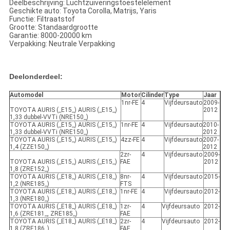
Deelbeschrijving: Luchtzuiveringstoestelelement
Geschikte auto: Toyota Corolla, Matrijs, Yaris
Functie: Filtraatstof
Grootte: Standaardgrootte
Garantie: 8000-20000 km
Verpakking: Neutrale Verpakking
Deelonderdeel:
Automodel
Motor
Cilinder
Type
Jaar
1nr-FE
4
Vijfdeursauto
2009-
TOYOTA AURIS (_E15_) AURIS (_E15_)
2012
1,33 dubbel-VVTi (NRE150_)
TOYOTA AURIS (_E15_) AURIS (_E15_)
1nr-FE
4
Vijfdeursauto
2010-
1,33 dubbel-VVTi (NRE150_)
2012
TOYOTA AURIS (_E15_) AURIS (_E15_)
4zz-FE
4
Vijfdeursauto
2007-
1,4 (ZZE150_)
2012
2zr-
4
Vijfdeursauto
2009-
TOYOTA AURIS (_E15_) AURIS (_E15_)
FAE
2012
1,8 (ZRE152_)
TOYOTA AURIS (_E18_) AURIS (_E18_)
8nr-
4
Vijfdeursauto
2015-
1,2 (NRE185_)
FTS
TOYOTA AURIS (_E18_) AURIS (_E18_)
1nr-FE
4
Vijfdeursauto
2012-
1,3 (NRE180_)
TOYOTA AURIS (_E18_) AURIS (_E18_)
1zr-
4
Vijfdeursauto
2012-
1,6 (ZRE181_, ZRE185_)
FAE
TOYOTA AURIS (_E18_) AURIS (_E18_)
2zr-
4
Vijfdeursauto
2012-
1,8 (ZRE186_)
FAE