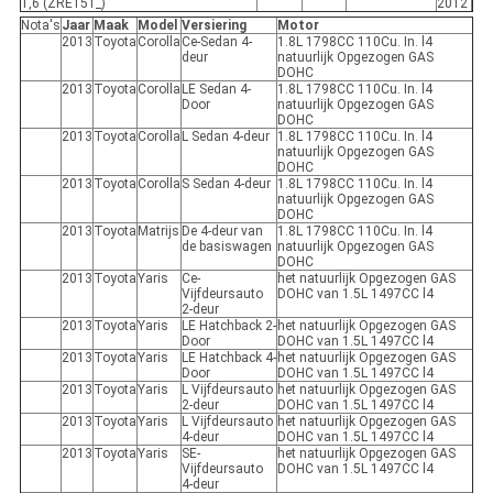
1,6 (ZRE151_)
2012
Nota's
Jaar
Maak
Model
Versiering
Motor
2013
Toyota
Corolla
Ce-Sedan 4-
1.8L 1798CC 110Cu. In. l4
deur
natuurlijk Opgezogen GAS
DOHC
2013
Toyota
Corolla
LE Sedan 4-
1.8L 1798CC 110Cu. In. l4
Door
natuurlijk Opgezogen GAS
DOHC
2013
Toyota
Corolla
L Sedan 4-deur
1.8L 1798CC 110Cu. In. l4
natuurlijk Opgezogen GAS
DOHC
2013
Toyota
Corolla
S Sedan 4-deur
1.8L 1798CC 110Cu. In. l4
natuurlijk Opgezogen GAS
DOHC
2013
Toyota
Matrijs
De 4-deur van
1.8L 1798CC 110Cu. In. l4
de basiswagen
natuurlijk Opgezogen GAS
DOHC
2013
Toyota
Yaris
Ce-
het natuurlijk Opgezogen GAS
Vijfdeursauto
DOHC van 1.5L 1497CC l4
2-deur
2013
Toyota
Yaris
LE Hatchback 2-
het natuurlijk Opgezogen GAS
Door
DOHC van 1.5L 1497CC l4
2013
Toyota
Yaris
LE Hatchback 4-
het natuurlijk Opgezogen GAS
Door
DOHC van 1.5L 1497CC l4
2013
Toyota
Yaris
L Vijfdeursauto
het natuurlijk Opgezogen GAS
2-deur
DOHC van 1.5L 1497CC l4
2013
Toyota
Yaris
L Vijfdeursauto
het natuurlijk Opgezogen GAS
4-deur
DOHC van 1.5L 1497CC l4
2013
Toyota
Yaris
SE-
het natuurlijk Opgezogen GAS
Vijfdeursauto
DOHC van 1.5L 1497CC l4
4-deur