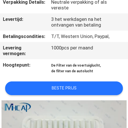
NEEM
Verpakking Details:
Neutrale verpakking of als
vereiste
CONTACT
Levertijd:
3 het werkdagen na het
OP
ontvangen van betaling
Betalingscondities:
T/T, Western Union, Paypal,
VERZOEK
Levering
1000pcs per maand
OM
vermogen:
EEN
Hoogtepunt:
,
De Filter van de voertuiglucht
CITAAT
de filter van de autolucht
SITEMAP
BESTE PRIJS
PRIVACY
POLICY