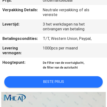
Prijs:
onderhandelbaar
NEEM
CONTACT
Verpakking Details:
Neutrale verpakking of als
vereiste
OP
Levertijd:
3 het werkdagen na het
ontvangen van betaling
VERZOEK
Betalingscondities:
T/T, Western Union, Paypal,
OM
Levering
1000pcs per maand
EEN
vermogen:
CITAAT
Hoogtepunt:
,
De Filter van de voertuiglucht
de filter van de autolucht
SITEMAP
BESTE PRIJS
PRIVACY
POLICY