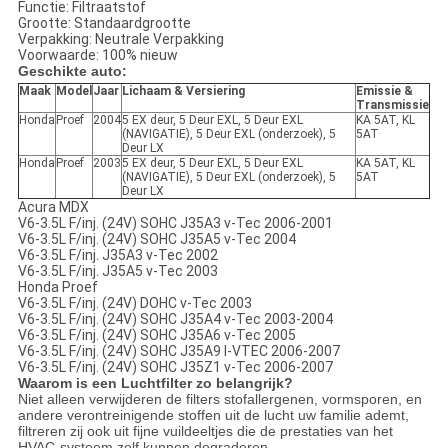
Functie: Filtraatstof
Grootte: Standaardgrootte
Verpakking: Neutrale Verpakking
Voorwaarde: 100% nieuw
Geschikte auto:
Maak
Model
Jaar
Lichaam & Versiering
Emissie &
Transmissie
Honda
Proef
2004
5 EX deur, 5 Deur EXL, 5 Deur EXL
KA 5AT, KL
(NAVIGATIE), 5 Deur EXL (onderzoek), 5
5AT
Deur LX
Honda
Proef
2003
5 EX deur, 5 Deur EXL, 5 Deur EXL
KA 5AT, KL
(NAVIGATIE), 5 Deur EXL (onderzoek), 5
5AT
Deur LX
Acura MDX
V6-3.5L F/inj. (24V) SOHC J35A3 v-Tec 2006-2001
V6-3.5L F/inj. (24V) SOHC J35A5 v-Tec 2004
V6-3.5L F/inj. J35A3 v-Tec 2002
V6-3.5L F/inj. J35A5 v-Tec 2003
Honda Proef
V6-3.5L F/inj. (24V) DOHC v-Tec 2003
V6-3.5L F/inj. (24V) SOHC J35A4 v-Tec 2003-2004
V6-3.5L F/inj. (24V) SOHC J35A6 v-Tec 2005
V6-3.5L F/inj. (24V) SOHC J35A9 I-VTEC 2006-2007
V6-3.5L F/inj. (24V) SOHC J35Z1 v-Tec 2006-2007
Waarom is een Luchtfilter zo belangrijk?
Niet alleen verwijderen de filters stofallergenen, vormsporen, en
andere verontreinigende stoffen uit de lucht uw familie ademt,
filtreren zij ook uit fijne vuildeeltjes die de prestaties van het
HVAC-systeem zelf kunnen degraderen.