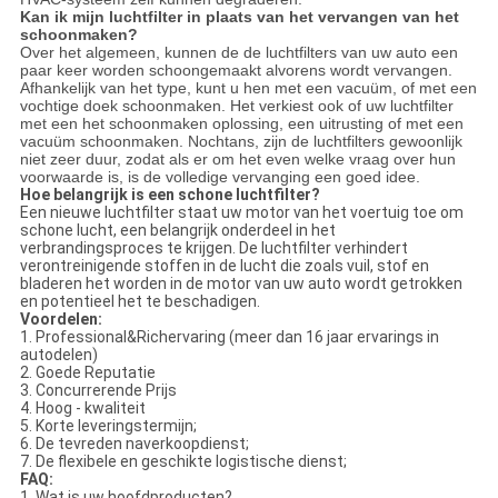
Kan ik mijn luchtfilter in plaats van het vervangen van het
schoonmaken?
Over het algemeen, kunnen de de luchtfilters van uw auto een
paar keer worden schoongemaakt alvorens wordt vervangen.
Afhankelijk van het type, kunt u hen met een vacuüm, of met een
vochtige doek schoonmaken. Het verkiest ook of uw luchtfilter
met een het schoonmaken oplossing, een uitrusting of met een
vacuüm schoonmaken. Nochtans, zijn de luchtfilters gewoonlijk
niet zeer duur, zodat als er om het even welke vraag over hun
voorwaarde is, is de volledige vervanging een goed idee.
Hoe belangrijk is een schone luchtfilter?
Een nieuwe luchtfilter staat uw motor van het voertuig toe om
schone lucht, een belangrijk onderdeel in het
verbrandingsproces te krijgen. De luchtfilter verhindert
verontreinigende stoffen in de lucht die zoals vuil, stof en
bladeren het worden in de motor van uw auto wordt getrokken
en potentieel het te beschadigen.
Voordelen:
1. Professional&Richervaring (meer dan 16 jaar ervarings in
autodelen)
2. Goede Reputatie
3. Concurrerende Prijs
4. Hoog - kwaliteit
5. Korte leveringstermijn;
6. De tevreden naverkoopdienst;
7. De flexibele en geschikte logistische dienst;
FAQ:
1. Wat is uw hoofdproducten?