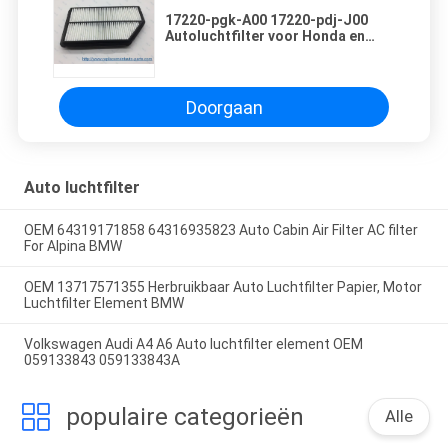
17220-pgk-A00 17220-pdj-J00
Autoluchtfilter voor Honda en
Hoge Efficiënt van Acura Mdx
Doorgaan
Auto luchtfilter
OEM 64319171858 64316935823 Auto Cabin Air Filter AC filter
For Alpina BMW
OEM 13717571355 Herbruikbaar Auto Luchtfilter Papier, Motor
Luchtfilter Element BMW
Volkswagen Audi A4 A6 Auto luchtfilter element OEM
059133843 059133843A
populaire categorieën
Alle