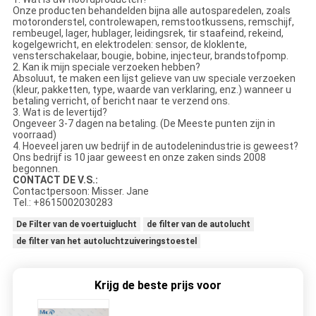
Onze producten behandelden bijna alle autosparedelen, zoals
motoronderstel, controlewapen, remstootkussens, remschijf,
rembeugel, lager, hublager, leidingsrek, tir staafeind, rekeind,
kogelgewricht, en elektrodelen: sensor, de kloklente,
vensterschakelaar, bougie, bobine, injecteur, brandstofpomp.
2. Kan ik mijn speciale verzoeken hebben?
Absoluut, te maken een lijst gelieve van uw speciale verzoeken
(kleur, pakketten, type, waarde van verklaring, enz.) wanneer u
betaling verricht, of bericht naar te verzend ons.
3. Wat is de levertijd?
Ongeveer 3-7 dagen na betaling. (De Meeste punten zijn in
voorraad)
4. Hoeveel jaren uw bedrijf in de autodelenindustrie is geweest?
Ons bedrijf is 10 jaar geweest en onze zaken sinds 2008
begonnen.
CONTACT DE V.S.:
Contactpersoon: Misser. Jane
Tel.: +8615002030283
De Filter van de voertuiglucht
de filter van de autolucht
de filter van het autoluchtzuiveringstoestel
Krijg de beste prijs voor