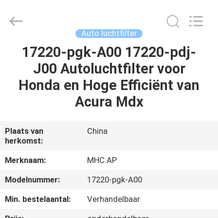
Linkway
Auto
Parts
Limited.
All
Auto luchtfilter
Rights
Reserved.
17220-pgk-A00 17220-pdj-
HUIS
J00 Autoluchtfilter voor
PRODUCTEN
Honda en Hoge Efficiënt van
Acura Mdx
ONGEVEER
ONS
Plaats van
China
herkomst:
FABRIEKSREIS
Merknaam:
MHC AP
Modelnummer:
17220-pgk-A00
KWALITEITSCONTROLE
Min. bestelaantal:
Verhandelbaar