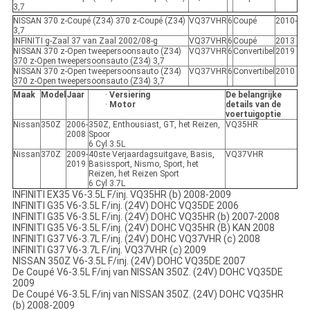
3,7
NISSAN 370 z-Coupé (Z34) 370 z-Coupé (Z34)
VQ37VHR
6
Coupé
2010-
3,7
INFINITI g-Zaal 37 van Zaal 2002/08-g
VQ37VHR
6
Coupé
2013
NISSAN 370 z-Open tweepersoonsauto (Z34)
VQ37VHR
6
Convertibel
2019
370 z-Open tweepersoonsauto (Z34) 3,7
NISSAN 370 z-Open tweepersoonsauto (Z34)
VQ37VHR
6
Convertibel
2010
370 z-Open tweepersoonsauto (Z34) 3,7
Maak
Model
Jaar
·
Versiering
De belangrijke
·
Motor
details van de
voertuigoptie
Nissan
350Z
2006-
350Z, Enthousiast, GT, het Reizen,
VQ35HR
2008
Spoor
6 Cyl 3.5L
Nissan
370Z
2009-
40ste Verjaardagsuitgave, Basis,
VQ37VHR
2019
Basissport, Nismo, Sport, het
Reizen, het Reizen Sport
6 Cyl 3.7L
INFINITI EX35 V6-3.5L F/inj. VQ35HR (b) 2008-2009
INFINITI G35 V6-3.5L F/inj. (24V) DOHC VQ35DE 2006
INFINITI G35 V6-3.5L F/inj. (24V) DOHC VQ35HR (b) 2007-2008
INFINITI G35 V6-3.5L F/inj. (24V) DOHC VQ35HR (B) KAN 2008
INFINITI G37 V6-3.7L F/inj. (24V) DOHC VQ37VHR (c) 2008
INFINITI G37 V6-3.7L F/inj. VQ37VHR (c) 2009
NISSAN 350Z V6-3.5L F/inj. (24V) DOHC VQ35DE 2007
De Coupé V6-3.5L F/inj van NISSAN 350Z. (24V) DOHC VQ35DE
2009
De Coupé V6-3.5L F/inj van NISSAN 350Z. (24V) DOHC VQ35HR
(b) 2008-2009