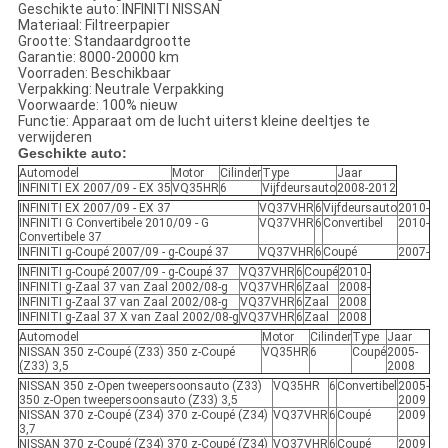
Geschikte auto: INFINITI NISSAN
Materiaal: Filtreerpapier
Grootte: Standaardgrootte
Garantie: 8000-20000 km
Voorraden: Beschikbaar
Verpakking: Neutrale Verpakking
Voorwaarde: 100% nieuw
Functie: Apparaat om de lucht uiterst kleine deeltjes te
verwijderen
Geschikte auto:
Automodel
Motor
Cilinder
Type
Jaar
INFINITI EX 2007/09 - EX 35
VQ35HR
6
Vijfdeursauto
2008-2012
INFINITI EX 2007/09 - EX 37
VQ37VHR
6
Vijfdeursauto
2010-
INFINITI G Convertibele 2010/09 - G
VQ37VHR
6
Convertibel
2010-
Convertibele 37
INFINITI g-Coupé 2007/09 - g-Coupé 37
VQ37VHR
6
Coupé
2007-
INFINITI g-Coupé 2007/09 - g-Coupé 37
VQ37VHR
6
Coupé
2010-
INFINITI g-Zaal 37 van Zaal 2002/08-g
VQ37VHR
6
Zaal
2008-
INFINITI g-Zaal 37 van Zaal 2002/08-g
VQ37VHR
6
Zaal
2008
INFINITI g-Zaal 37 X van Zaal 2002/08-g
VQ37VHR
6
Zaal
2008
Automodel
Motor
Cilinder
Type
Jaar
NISSAN 350 z-Coupé (Z33) 350 z-Coupé
VQ35HR
6
Coupé
2005-
(Z33) 3,5
2008
NISSAN 350 z-Open tweepersoonsauto (Z33)
VQ35HR
6
Convertibel
2005-
350 z-Open tweepersoonsauto (Z33) 3,5
2009
NISSAN 370 z-Coupé (Z34) 370 z-Coupé (Z34)
VQ37VHR
6
Coupé
2009
3,7
NISSAN 370 z-Coupé (Z34) 370 z-Coupé (Z34)
VQ37VHR
6
Coupé
2009