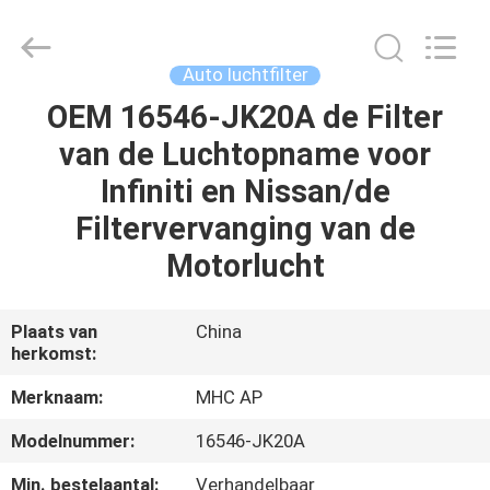
Linkway
Auto
Parts
Limited.
All
Auto luchtfilter
Rights
Reserved.
OEM 16546-JK20A de Filter
HUIS
van de Luchtopname voor
PRODUCTEN
Infiniti en Nissan/de
Filtervervanging van de
ONGEVEER
Motorlucht
ONS
Plaats van
China
herkomst:
FABRIEKSREIS
Merknaam:
MHC AP
KWALITEITSCONTROLE
Modelnummer:
16546-JK20A
Min. bestelaantal:
Verhandelbaar