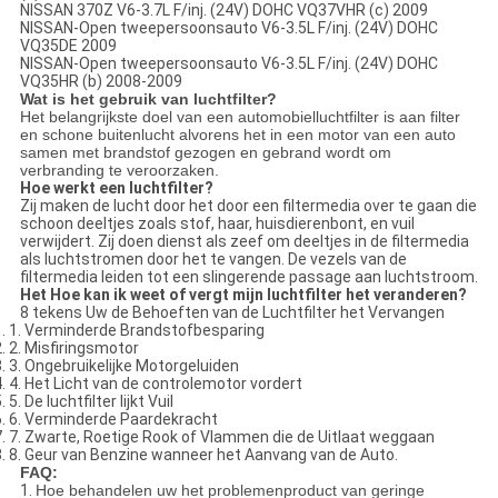
NISSAN 370Z V6-3.7L F/inj. (24V) DOHC VQ37VHR (c) 2009
NISSAN-Open tweepersoonsauto V6-3.5L F/inj. (24V) DOHC
VQ35DE 2009
NISSAN-Open tweepersoonsauto V6-3.5L F/inj. (24V) DOHC
VQ35HR (b) 2008-2009
Wat is het gebruik van luchtfilter?
Het belangrijkste doel van een automobielluchtfilter is aan filter
en schone buitenlucht alvorens het in een motor van een auto
samen met brandstof gezogen en gebrand wordt om
verbranding te veroorzaken.
Hoe werkt een luchtfilter?
Zij maken de lucht door het door een filtermedia over te gaan die
schoon deeltjes zoals stof, haar, huisdierenbont, en vuil
verwijdert. Zij doen dienst als zeef om deeltjes in de filtermedia
als luchtstromen door het te vangen. De vezels van de
filtermedia leiden tot een slingerende passage aan luchtstroom.
Het Hoe kan ik weet of vergt mijn luchtfilter het veranderen?
8 tekens Uw de Behoeften van de Luchtfilter het Vervangen
1. 1. Verminderde Brandstofbesparing
2. 2. Misfiringsmotor
3. 3. Ongebruikelijke Motorgeluiden
4. 4. Het Licht van de controlemotor vordert
. 5. De luchtfilter lijkt Vuil
6. 6. Verminderde Paardekracht
7. 7. Zwarte, Roetige Rook of Vlammen die de Uitlaat weggaan
8. 8. Geur van Benzine wanneer het Aanvang van de Auto.
FAQ:
1.
Hoe behandelen uw het problemenproduct van geringe