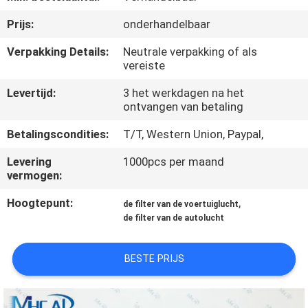
NEEM
Prijs:
onderhandelbaar
CONTACT
OP
Verpakking Details:
Neutrale verpakking of als
vereiste
Levertijd:
3 het werkdagen na het
VERZOEK
ontvangen van betaling
OM
Betalingscondities:
T/T, Western Union, Paypal,
EEN
Levering
1000pcs per maand
CITAAT
vermogen:
Hoogtepunt:
,
de filter van de voertuiglucht
SITEMAP
de filter van de autolucht
PRIVACY
BESTE PRIJS
POLICY