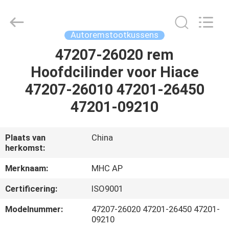
Linkway
Auto
Parts
Limited.
All
Autoremstootkussens
Rights
Reserved.
47207-26020 rem
HUIS
Hoofdcilinder voor Hiace
PRODUCTEN
47207-26010 47201-26450
47201-09210
ONGEVEER
ONS
Plaats van
China
herkomst:
FABRIEKSREIS
Merknaam:
MHC AP
Certificering:
ISO9001
KWALITEITSCONTROLE
Modelnummer:
47207-26020 47201-26450 47201-
09210