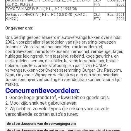
De Doos van HIACE IV (LXH1_, RZH1_, LH1_) 2,5 D-4D
2kd-
Doos
2001-
(KLH12_, KLH22_)
FTV
2006
TOYOTA HIACE IV Bus (_H1_, _H2_) 1995/08-
De Bus van HIACE IV (_H1_, _H2_) 2,5 D-4D (KLH12_,
2kd-
Bus
2001-
KLH22_)
FTV
2006
Ongeveer ons:
Ons bedrijf gespecialiseerd in autovervangstukken over sinds
2002, voorziet allerlei autodelen van rijke ervaring, bewezen
techniek. Vooral voor chassisdelen: motoronderstel,
controlewapen, remstootkussens, remschijf, rembeugel, lager,
hublager, leidingsrek, tir staafeind, rekeind, kogelgewricht, en
elektrodelen: sensor, de kloklente, vensterschakelaar, bougie,
bobine, injecteur, brandstofpomp, en partij van HONDA-
vervangstukken voor Overeenstemming, Burger, Crv, Pasvorm,
Stad, Odyssee. Wij hopen werkelijk wij een een samenwerking
tussen bedrijvenverhouding en vriendschap kunnen voor altijd
maken.
Concurrentievoordelen:
Goede hoge grondstof, - kwaliteit en goede prijs;
1.
Mooi kijk, snak het gebruiksleven.
2.
Wij hebben zo vele types die rekken voor zo vele
3.
verschillende soorten auto's sturen;
de stootkussens van de vervangingsrem
de stootkussens van de autorem
ceramische remstootkussens