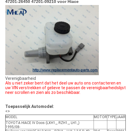
47201-26450 47201-09210 voor Hiace
Verenigbaarheid
Als u niet zeker bent dat het deel uw auto ons contacteren en
uw VIN verstrekken of gelieve te passen de verenigbaarheidslijst
neer scrollen en zien als zo beschikbaar.
Toepasselijk Automodel:
<>
MODEL
MOTOR
TYPE
JAAR
TOYOTA HIACE IV Doos (LXH1_, RZH1_, LH1_)
1995/08-