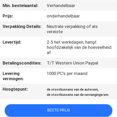
NEEM
Min. bestelaantal:
Verhandelbaar
CONTACT
Prijs:
onderhandelbaar
OP
Verpakking Details:
Neutrale verpakking of als
vereiste
VERZOEK
Levertijd:
2-5 het werkdagen, hangt
OM
hoofdzakelijk van de hoeveelheid
af
EEN
CITAAT
Betalingscondities:
T/T Western Union Paypal
Levering
1000 PC's per maand
vermogen:
SITEMAP
Hoogtepunt:
,
de stootkussens van de autorem
de stootkussens van de vervangingsrem
PRIVACY
POLICY
BESTE PRIJS