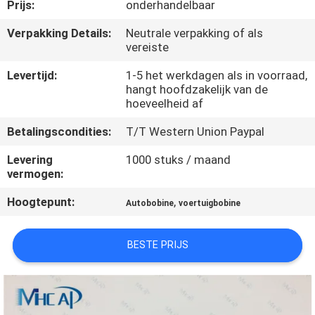
NEEM
Prijs:
onderhandelbaar
CONTACT
Verpakking Details:
Neutrale verpakking of als
vereiste
OP
Levertijd:
1-5 het werkdagen als in voorraad,
hangt hoofdzakelijk van de
VERZOEK
hoeveelheid af
OM
Betalingscondities:
T/T Western Union Paypal
EEN
Levering
1000 stuks / maand
CITAAT
vermogen:
Hoogtepunt:
,
Autobobine
voertuigbobine
SITEMAP
BESTE PRIJS
PRIVACY
POLICY