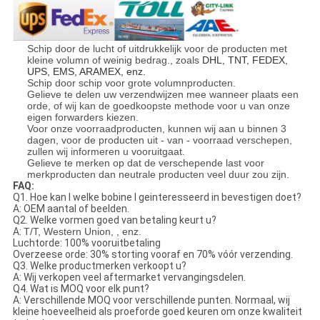
Schip door de lucht of uitdrukkelijk voor de producten met
kleine volumn of weinig bedrag., zoals
DHL, TNT, FEDEX,
UPS, EMS, ARAMEX, enz.
Schip door schip voor grote volumnproducten.
Gelieve te delen uw verzendwijzen mee wanneer plaats een
orde, of wij kan de goedkoopste methode voor u van onze
eigen forwarders kiezen.
Voor onze voorraadproducten, kunnen wij aan u binnen 3
dagen, voor de producten uit - van - voorraad verschepen,
zullen wij informeren u vooruitgaat.
Gelieve te merken op dat de verschepende last voor
merkproducten dan neutrale producten veel duur zou zijn.
FAQ:
Q1. Hoe kan l welke bobine l geinteresseerd in bevestigen doet?
A: OEM aantal of beelden.
Q2. Welke vormen goed van betaling keurt u?
A:
T/T, Western Union, , enz.
Luchtorde: 100% vooruitbetaling
Overzeese orde: 30% storting vooraf en 70% vóór verzending.
Q3. Welke productmerken verkoopt u?
A: Wij verkopen veel aftermarket vervangingsdelen.
Q4. Wat is MOQ voor elk punt?
A: Verschillende MOQ voor verschillende punten. Normaal, wij
kleine hoeveelheid als proeforde goed keuren om onze kwaliteit