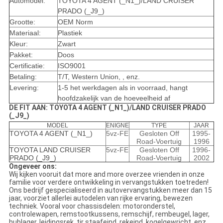
Automodel:
TOYOTA 4 AGENT (_N1_)/LAND CRUISER
PRADO (_J9_)
Grootte:
OEM Norm
Materiaal:
Plastiek
Kleur:
Zwart
Pakket:
Doos
Certificatie:
ISO9001
Betaling:
T/T, Western Union, , enz.
Levering:
1-5 het werkdagen als in voorraad, hangt
hoofdzakelijk van de hoeveelheid af
DE FIT AAN: TOYOTA 4 AGENT (_N1_)/LAND CRUISER PRADO
(_J9_)
MODEL
ENIGNE
TYPE
JAAR
TOYOTA 4 AGENT (_N1_)
5vz-FE
Gesloten Off
1995-
Road-Voertuig
1996
TOYOTA LAND CRUISER
5vz-FE
Gesloten Off
1996-
PRADO (_J9_)
Road-Voertuig
2002
Ongeveer ons:
Wij kijken vooruit dat more and more overzee vrienden in onze
familie voor verdere ontwikkeling in vervangstukken toetreden!
Ons bedrijf gespecialiseerd in autovervangstukken meer dan 15
jaar, voorziet allerlei autodelen van rijke ervaring, bewezen
techniek. Vooral voor chassisdelen: motoronderstel,
controlewapen, remstootkussens, remschijf, rembeugel, lager,
hublager, leidingsrek, tir staafeind, rekeind, kogelgewricht, enz.