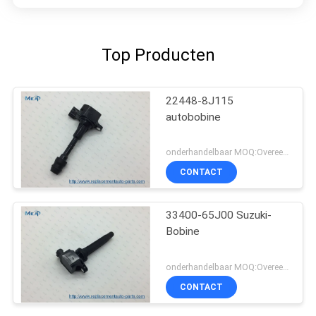
Top Producten
22448-8J115
autobobine
onderhandelbaar MOQ:Overeen te komen
CONTACT
33400-65J00 Suzuki-
Bobine
onderhandelbaar MOQ:Overeen te komen
CONTACT