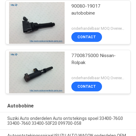
90080-19017
autobobine
onderhandelbaar MOQ:Overeen te komen
CONTACT
7700875000 Nissan-
Rolpak
onderhandelbaar MOQ:Overeen te komen
CONTACT
Autobobine
Suziki Auto onderdelen Auto ontstekings spoel 33400-76G0
33400-7660 33400-50F20 099700-058
Autoontstekingsspiraal ISUZU ALTO WAGON onderdelen OEM