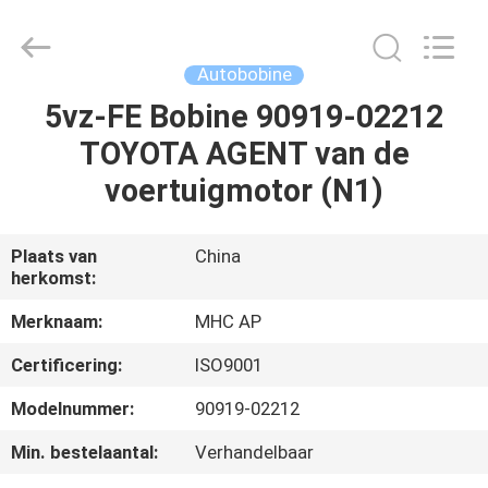
Linkway
Auto
Parts
Limited.
All
Autobobine
Rights
Reserved.
5vz-FE Bobine 90919-02212
HUIS
TOYOTA AGENT van de
PRODUCTEN
voertuigmotor (N1)
ONGEVEER
Plaats van
China
herkomst:
ONS
Merknaam:
MHC AP
FABRIEKSREIS
Certificering:
ISO9001
Modelnummer:
90919-02212
KWALITEITSCONTROLE
Min. bestelaantal:
Verhandelbaar