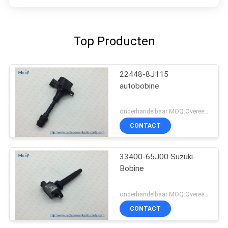
Top Producten
22448-8J115
autobobine
onderhandelbaar MOQ:Overeen te komen
CONTACT
33400-65J00 Suzuki-
Bobine
onderhandelbaar MOQ:Overeen te komen
CONTACT