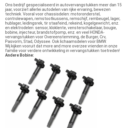
Ons bedrijf gespecialiseerd in autovervangstukken meer dan 15
jaar, voorziet allerlei autodelen van rijke ervaring, bewezen
techniek. Vooral voor chassisdelen: motoronderstel,
controlewapen, remstootkussens, remschijf, rembeugel, lager,
hublager, leidingsrek, tir staafeind, rekeind, kogelgewricht, enz.
en elektrodelen: sensor, kloklente, vensterschakelaar, bougie,
bobine, injecteur, brandstofpomp, enz. en veel HONDA-
vervangstukken voor Overeenstemming, de Burger, Crv,
Pasvorm, Stad, Odyssee. Ook lichaamsdelen voor BMW.
Wij kijken vooruit dat more and more overzee vrienden in onze
familie voor verdere ontwikkeling in vervangstukken toetreden!
Andere Bobine: