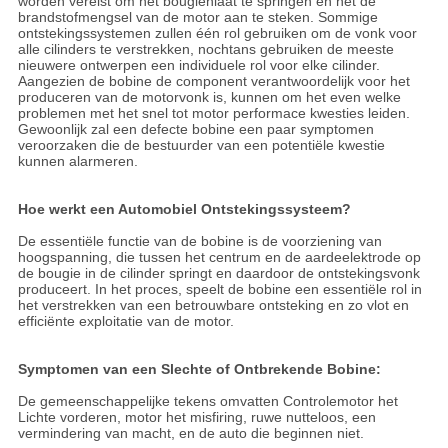
worden vereist om het bougiehiaat te springen en het de
brandstofmengsel van de motor aan te steken. Sommige
ontstekingssystemen zullen één rol gebruiken om de vonk voor
alle cilinders te verstrekken, nochtans gebruiken de meeste
nieuwere ontwerpen een individuele rol voor elke cilinder.
Aangezien de bobine de component verantwoordelijk voor het
produceren van de motorvonk is, kunnen om het even welke
problemen met het snel tot motor performace kwesties leiden.
Gewoonlijk zal een defecte bobine een paar symptomen
veroorzaken die de bestuurder van een potentiële kwestie
kunnen alarmeren.
Hoe werkt een Automobiel Ontstekingssysteem?
De essentiële functie van de bobine is de voorziening van
hoogspanning, die tussen het centrum en de aardeelektrode op
de bougie in de cilinder springt en daardoor de ontstekingsvonk
produceert. In het proces, speelt de bobine een essentiële rol in
het verstrekken van een betrouwbare ontsteking en zo vlot en
efficiënte exploitatie van de motor.
Symptomen van een Slechte of Ontbrekende Bobine:
De gemeenschappelijke tekens omvatten Controlemotor het
Lichte vorderen, motor het misfiring, ruwe nutteloos, een
vermindering van macht, en de auto die beginnen niet.