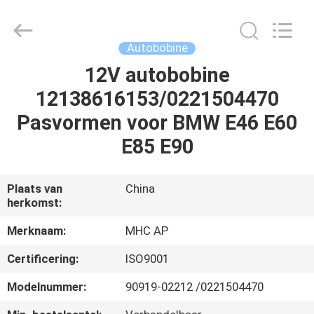
Linkway
Auto
Parts
Limited.
All
Autobobine
Rights
Reserved.
12V autobobine
HUIS
12138616153/0221504470
PRODUCTEN
Pasvormen voor BMW E46 E60
E85 E90
ONGEVEER
ONS
Plaats van
China
herkomst:
FABRIEKSREIS
Merknaam:
MHC AP
Certificering:
ISO9001
KWALITEITSCONTROLE
Modelnummer:
90919-02212 /0221504470