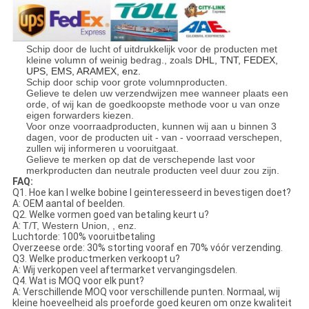
Schip door de lucht of uitdrukkelijk voor de producten met
kleine volumn of weinig bedrag., zoals
DHL, TNT, FEDEX,
UPS, EMS, ARAMEX, enz.
Schip door schip voor grote volumnproducten.
Gelieve te delen uw verzendwijzen mee wanneer plaats een
orde, of wij kan de goedkoopste methode voor u van onze
eigen forwarders kiezen.
Voor onze voorraadproducten, kunnen wij aan u binnen 3
dagen, voor de producten uit - van - voorraad verschepen,
zullen wij informeren u vooruitgaat.
Gelieve te merken op dat de verschepende last voor
merkproducten dan neutrale producten veel duur zou zijn.
FAQ:
Q1. Hoe kan l welke bobine l geinteresseerd in bevestigen doet?
A: OEM aantal of beelden.
Q2. Welke vormen goed van betaling keurt u?
A:
T/T, Western Union, , enz.
Luchtorde: 100% vooruitbetaling
Overzeese orde: 30% storting vooraf en 70% vóór verzending.
Q3. Welke productmerken verkoopt u?
A: Wij verkopen veel aftermarket vervangingsdelen.
Q4. Wat is MOQ voor elk punt?
A: Verschillende MOQ voor verschillende punten. Normaal, wij
kleine hoeveelheid als proeforde goed keuren om onze kwaliteit