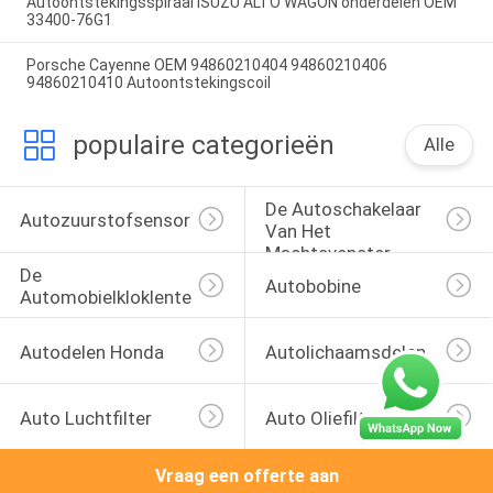
Autoontstekingsspiraal ISUZU ALTO WAGON onderdelen OEM
33400-76G1
Porsche Cayenne OEM 94860210404 94860210406
94860210410 Autoontstekingscoil
populaire categorieën
Alle
De Autoschakelaar 
Autozuurstofsensor
Van Het 
Machtsvenster
De 
Autobobine
Automobielkloklente
Autodelen Honda
Autolichaamsdelen
Auto Luchtfilter
Auto Oliefilters
Vraag een offerte aan