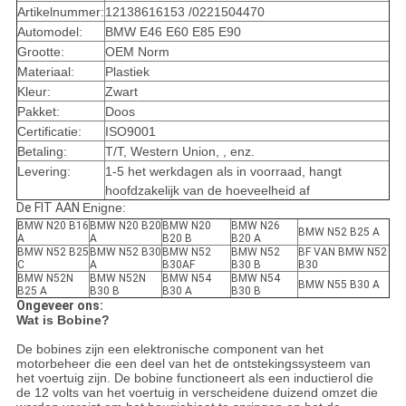
Artikelnummer:
12138616153 /0221504470
Automodel:
BMW E46 E60 E85 E90
Grootte:
OEM Norm
Materiaal:
Plastiek
Kleur:
Zwart
Pakket:
Doos
Certificatie:
ISO9001
Betaling:
T/T, Western Union, , enz.
Levering:
1-5 het werkdagen als in voorraad, hangt
hoofdzakelijk van de hoeveelheid af
De FIT AAN
Enigne:
BMW N20 B16
BMW N20 B20
BMW N20
BMW N26
BMW N52 B25 A
A
A
B20 B
B20 A
BMW N52 B25
BMW N52 B30
BMW N52
BMW N52
BF VAN BMW N52
C
A
B30AF
B30 B
B30
BMW N52N
BMW N52N
BMW N54
BMW N54
BMW N55 B30 A
B25 A
B30 B
B30 A
B30 B
Ongeveer ons:
Wat is Bobine?
De bobines zijn een elektronische component van het
motorbeheer die een deel van het de ontstekingssysteem van
het voertuig zijn. De bobine functioneert als een inductierol die
de 12 volts van het voertuig in verscheidene duizend omzet die