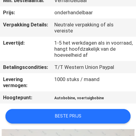
Min. bestelaantal:
Verhandelbaar
NEEM
CONTACT
Prijs:
onderhandelbaar
OP
Verpakking Details:
Neutrale verpakking of als
vereiste
VERZOEK
Levertijd:
1-5 het werkdagen als in voorraad,
hangt hoofdzakelijk van de
OM
hoeveelheid af
EEN
Betalingscondities:
T/T Western Union Paypal
CITAAT
Levering
1000 stuks / maand
vermogen:
SITEMAP
Hoogtepunt:
,
Autobobine
voertuigbobine
PRIVACY
BESTE PRIJS
POLICY