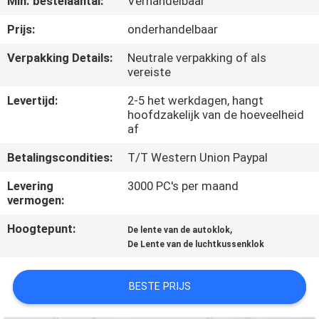
Min. bestelaantal:
Verhandelbaar
NEEM
CONTACT
Prijs:
onderhandelbaar
OP
Verpakking Details:
Neutrale verpakking of als
vereiste
VERZOEK
Levertijd:
2-5 het werkdagen, hangt
hoofdzakelijk van de hoeveelheid
OM
af
EEN
Betalingscondities:
T/T Western Union Paypal
CITAAT
Levering
3000 PC's per maand
vermogen:
SITEMAP
Hoogtepunt:
,
De lente van de autoklok
De Lente van de luchtkussenklok
PRIVACY
POLICY
BESTE PRIJS