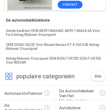
CONTACT
De automobielkloklente
Goede kwaliteit OEM AB3914A664AC AB39-14A664-AA Voor
Ford Airbag Klokveer Stuurspoel
OEM 25560-5X22E Voor Nissan Navara ST-X 550 D40 Airbag
Klokveer Stuurspoel
Airbag Klokveer Stuurspoel OEM B5567-CR70D 25567-CR70D
Voor NISSAN
populaire categorieën
Alle
De Autoschakelaar 
Autozuurstofsensor
Van Het 
Machtsvenster
De 
Autobobine