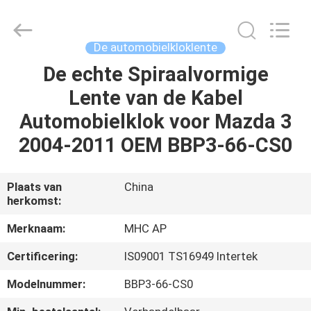
Linkway
Auto
Parts
Limited.
All
De automobielkloklente
Rights
Reserved.
De echte Spiraalvormige
HUIS
Lente van de Kabel
PRODUCTEN
Automobielklok voor Mazda 3
2004-2011 OEM BBP3-66-CS0
ONGEVEER
ONS
Plaats van
China
herkomst:
FABRIEKSREIS
Merknaam:
MHC AP
Certificering:
IS09001 TS16949 Intertek
KWALITEITSCONTROLE
Modelnummer:
BBP3-66-CS0