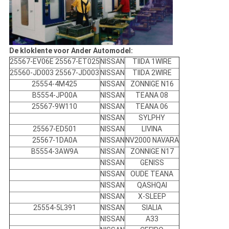
De kloklente voor Ander Automodel:
25567-EV06E 25567-ET025
NISSAN
TIIDA 1WIRE
25560-JD003 25567-JD003
NISSAN
TIIDA 2WIRE
25554-4M425
NISSAN
ZONNIGE N16
B5554-JP00A
NISSAN
TEANA 08
25567-9W110
NISSAN
TEANA 06
NISSAN
SYLPHY
25567-ED501
NISSAN
LIVINA
25567-1DA0A
NISSAN
NV2000 NAVARA
B5554-3AW9A
NISSAN
ZONNIGE N17
NISSAN
GENISS
NISSAN
OUDE TEANA
NISSAN
QASHQAI
NISSAN
X-SLEEP
25554-5L391
NISSAN
SIALIA
NISSAN
A33