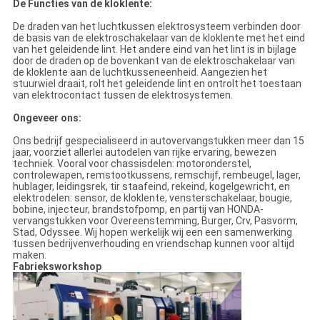
De Functies van de kloklente:
De draden van het luchtkussen elektrosysteem verbinden door
de basis van de elektroschakelaar van de kloklente met het eind
van het geleidende lint. Het andere eind van het lint is in bijlage
door de draden op de bovenkant van de elektroschakelaar van
de kloklente aan de luchtkusseneenheid. Aangezien het
stuurwiel draait, rolt het geleidende lint en ontrolt het toestaan
van elektrocontact tussen de elektrosystemen.
Ongeveer ons:
Ons bedrijf gespecialiseerd in autovervangstukken meer dan 15
jaar, voorziet allerlei autodelen van rijke ervaring, bewezen
techniek. Vooral voor chassisdelen: motoronderstel,
controlewapen, remstootkussens, remschijf, rembeugel, lager,
hublager, leidingsrek, tir staafeind, rekeind, kogelgewricht, en
elektrodelen: sensor, de kloklente, vensterschakelaar, bougie,
bobine, injecteur, brandstofpomp, en partij van HONDA-
vervangstukken voor Overeenstemming, Burger, Crv, Pasvorm,
Stad, Odyssee. Wij hopen werkelijk wij een een samenwerking
tussen bedrijvenverhouding en vriendschap kunnen voor altijd
maken.
Fabrieksworkshop