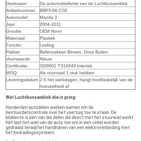
Deelnaam:
De automobiellente van de Luchtkussenklok
Artikelnummer:
BBP3-66-CS0
Automodel:
Mazda 3
Jaar:
2004-2011
Grootte:
OEM Norm
Materiaal:
Plastiek
Functie:
Leiding
Pakket:
Bellenzakken Binnen, Doos Buiten
Voorwaarde:
Nieuw
Certificatie:
IS09001 TS16949 Intertek
MOQ:
Als voorraad 1 stuk hebben
Leveringsdatum:
2-5 het werkdagen, hangt hoofdzakelijk van de
hoeveelheid af
Wat Luchtkussenklok die is pring:
Honderden autodelen werken samen om de
bestuurderscontrole over het voertuig toe te staan. De
kloklente is één van die delen die direct met het stuurwiel werkt.
Het laat het wiel van de auto toe om in een cirkel worden
gedraaid terwijl het handhaven van een elektroverbinding met
het bedradingssysteem.