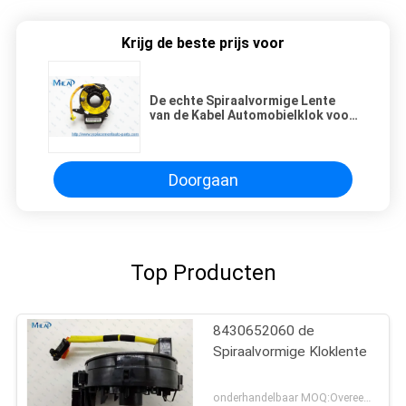
Krijg de beste prijs voor
De echte Spiraalvormige Lente
van de Kabel Automobielklok voor
Mazda 3 2004-2011 OEM BBP3-66-
CS0
Doorgaan
Top Producten
8430652060 de
Spiraalvormige Kloklente
onderhandelbaar MOQ:Overeen te komen