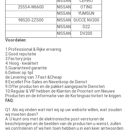
NISSAN
CEFIRO
25554-W6600
NISSAN
OTING
NISSAN
YUMSUN
98520-2ZS00
NISSAN
SUCCE NV200
NISSAN
D22
NISSAN
DV200
Voordelen:
1.Professional & Rijke ervaring
2.Good reputatie
3.Factory prijs
4. Hoog - kwaliteit
5.Guaranteed garantie
6.Deliver op tijd
de Levering van 7.Fast &Cheap
8.Excellet Pre-Sales en Naverkoop de Dienst
9.Offer producten en de pakket aangepaste Diensten
10.Regular & VIP hebben de Klanten de Prioriteit om Nieuwe
Producten en de Informatie van de Kortingsactiviteit te krijgen.
FAQ:
Q1: Als wij vinden wat niet wij op uw website willen, wat zouden
wij moeten doen?
A: U kunt ons met de elektronische post versturen de
beschrijvingen en de beelden van de producten u wenst, zullen
wij controleren of wij hen toen hebben u in een keer antwoorden.