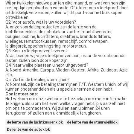
Wij ontwikkelen nieuwe punten elke maand, en wat van hen zijn
niet op tijd geupload aan website. Of u kunt ons steekproef door
uitdrukkelijk verzenden, zullen wij dit punt voor het bulk kopen
ontwikkelen.
Q2: Voor auto's, wat is uw voordelen?
A: onze voordelenproducten zijn de lente van de
luchtkussenklok, de schakelaar van het machtsvenster,
bougies, bobine, luchtfilters, oliefilters, brandstoffilters,
wiellager, remstootkussen, remschijf, controlewapen,
leidingsrek, opschortingsring, motorsteun.
Q3: Kon u steekproeven leveren?
A: Ja, bieden wij vrije steekproeven aan, maar de verschepende
lasten zullen loon door koper zijn.
Q4: Naar welke plaatsen u hebt uitgevoerd?
A: Noord-Amerika, Europa, Midden-Oosten, Afrika, Zuidoost-Azië
etc.
Q5: Wat is de betalingstermijnen?
A: Normaal, zijn de betalingstermijnen T/T, Western Union, of wij
kunnen onderhandelen als u speciale termen eisen hebt.
Contacteer ons:
Het welkom om onze website te bezoeken om meer informatie
te krijgen, als u om het even welke vragen hebt, pls aarzelt niet
om ons te contacteren. Wij zullen aan u binnen 24 uren
terugkeren of zullen aan u onmiddellijk terugkeren.
de lente van de luchtkussenklok
de lente van de stuurwielklok
De lente van de autoklok