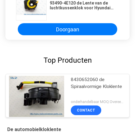
93490-4E120 de Lente van de
luchtkussenklok voor Hyundai
IX35/de Spiraalvormige Lente van
de Kabelklok
Doorgaan
Top Producten
8430652060 de
Spiraalvormige Kloklente
onderhandelbaar MOQ:Overeen te komen
CONTACT
De automobielkloklente