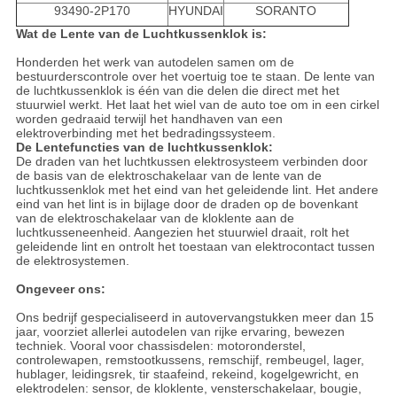
93490-2P170
HYUNDAI
SORANTO
Wat de Lente van de Luchtkussenklok is:
Honderden het werk van autodelen samen om de
bestuurderscontrole over het voertuig toe te staan. De lente van
de luchtkussenklok is één van die delen die direct met het
stuurwiel werkt. Het laat het wiel van de auto toe om in een cirkel
worden gedraaid terwijl het handhaven van een
elektroverbinding met het bedradingssysteem.
De Lentefuncties van de luchtkussenklok:
De draden van het luchtkussen elektrosysteem verbinden door
de basis van de elektroschakelaar van de lente van de
luchtkussenklok met het eind van het geleidende lint. Het andere
eind van het lint is in bijlage door de draden op de bovenkant
van de elektroschakelaar van de kloklente aan de
luchtkusseneenheid. Aangezien het stuurwiel draait, rolt het
geleidende lint en ontrolt het toestaan van elektrocontact tussen
de elektrosystemen.
Ongeveer ons:
Ons bedrijf gespecialiseerd in autovervangstukken meer dan 15
jaar, voorziet allerlei autodelen van rijke ervaring, bewezen
techniek. Vooral voor chassisdelen: motoronderstel,
controlewapen, remstootkussens, remschijf, rembeugel, lager,
hublager, leidingsrek, tir staafeind, rekeind, kogelgewricht, en
elektrodelen: sensor, de kloklente, vensterschakelaar, bougie,