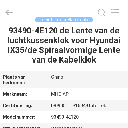
Linkway
Auto
Parts
Limited.
All
De automobielkloklente
Rights
Reserved.
93490-4E120 de Lente van de
HUIS
luchtkussenklok voor Hyundai
PRODUCTEN
IX35/de Spiraalvormige Lente
van de Kabelklok
ONGEVEER
ONS
Plaats van
China
herkomst:
FABRIEKSREIS
Merknaam:
MHC AP
Certificering:
IS09001 TS16949 Intertek
KWALITEITSCONTROLE
Modelnummer:
93490-4E120