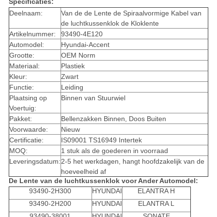
Specificaties:
Deelnaam:
Van de de Lente de Spiraalvormige Kabel van
de luchtkussenklok de Kloklente
Artikelnummer:
93490-4E120
Automodel:
Hyundai-Accent
Grootte:
OEM Norm
Materiaal:
Plastiek
Kleur:
Zwart
Functie:
Leiding
Plaatsing op
Binnen van Stuurwiel
Voertuig:
Pakket:
Bellenzakken Binnen, Doos Buiten
Voorwaarde:
Nieuw
Certificatie:
IS09001 TS16949 Intertek
MOQ:
1 stuk als de goederen in voorraad
Leveringsdatum:
2-5 het werkdagen, hangt hoofdzakelijk van de
hoeveelheid af
De Lente van de luchtkussenklok voor Ander Automodel:
93490-2H300
HYUNDAI
ELANTRA H
93490-2H200
HYUNDAI
ELANTRA L
93490-38001
HYUNDAI
SONATE