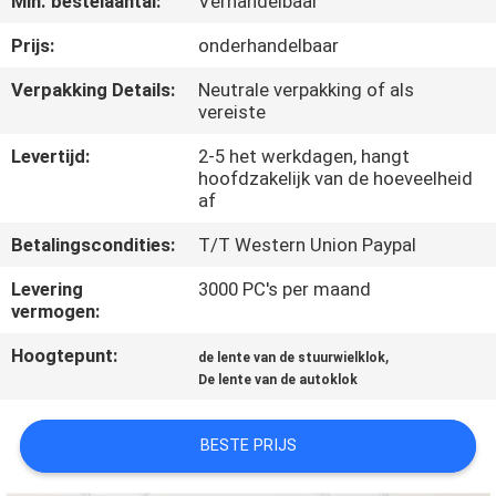
Min. bestelaantal:
Verhandelbaar
NEEM
CONTACT
Prijs:
onderhandelbaar
OP
Verpakking Details:
Neutrale verpakking of als
vereiste
VERZOEK
Levertijd:
2-5 het werkdagen, hangt
hoofdzakelijk van de hoeveelheid
OM
af
EEN
Betalingscondities:
T/T Western Union Paypal
CITAAT
Levering
3000 PC's per maand
vermogen:
SITEMAP
Hoogtepunt:
,
de lente van de stuurwielklok
De lente van de autoklok
PRIVACY
POLICY
BESTE PRIJS