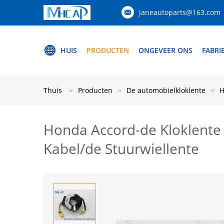
janeautoparts@163.com
HUIS
PRODUCTEN
ONGEVEER ONS
FABRI
Thuis
Producten
De automobielkloklente
H
Honda Accord-de Kloklente
Kabel/de Stuurwiellente