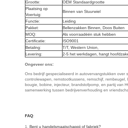
Grootte:
OEM Standaardgrootte
Plaatsing op
Binnen van Stuurwiel
Voertuig:
Functie:
Leiding
Pakket:
Bellenzakken Binnen, Doos Buiten
MOQ:
Als voorraadéén stuk hebben
Certificatie:
ISO9001
Betaling:
T/T, Western Union,
Levering:
2-5 het werkdagen, hangt hoofdzake
Ongeveer ons:
Ons bedrijf gespecialiseerd in autovervangstukken over s
controlewapen, remstootkussens, remschijf, rembeugel, lag
bougie, bobine, injecteur, brandstofpomp, en partij va
samenwerking tussen bedrijvenverhouding en vriendscha
FAQ
:
1.
Bent u handelsmaatschappij of fabriek?