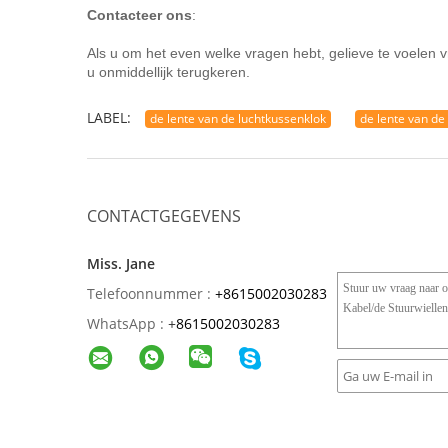
Contacteer ons
:
Als u om het even welke vragen hebt, gelieve te voelen vr
u onmiddellijk terugkeren.
LABEL:
de lente van de luchtkussenklok
de lente van de
CONTACTGEGEVENS
Miss. Jane
Telefoonnummer :
+8615002030283
WhatsApp :
+
8615002030283