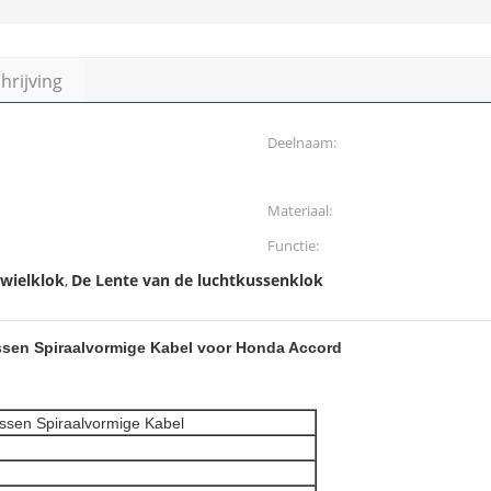
rijving
Deelnaam:
Materiaal:
Functie:
rwielklok
De Lente van de luchtkussenklok
,
ssen Spiraalvormige Kabel voor Honda Accord
ussen Spiraalvormige Kabel