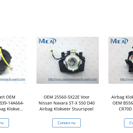
teit OEM
OEM 25560-5X22E Voor
Airbag Klo
B39-14A664-
Nissan Navara ST-X 550 D40
OEM B556
bag Klokveer
Airbag Klokveer Stuurspoel
CR70D 
oel
nu
Contact nu
Co