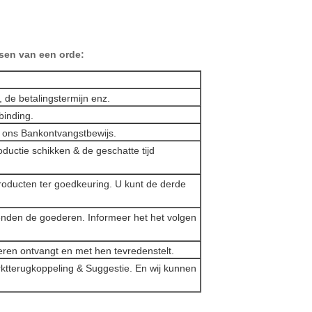
tsen van een orde:
e, de betalingstermijn enz.
binding.
dt ons Bankontvangstbewijs.
oductie schikken & de geschatte tijd
roducten ter goedkeuring. U kunt de derde
zenden de goederen. Informeer het het volgen
eren ontvangt en met hen tevredenstelt.
rktterugkoppeling & Suggestie. En wij kunnen