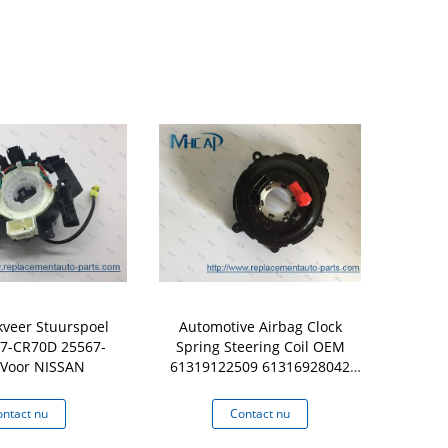
kveer Stuurspoel
Automotive Airbag Clock
8430
7-CR70D 25567-
Spring Steering Coil OEM
Spiraalvo
Voor NISSAN
61319122509 61316928042
BMW
ntact nu
Contact nu
Co