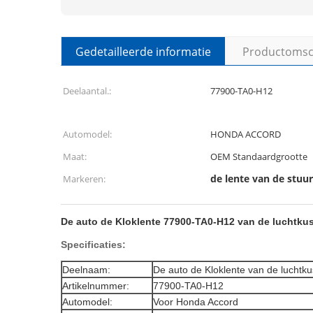
Gedetailleerde informatie
Productomsch
Deelaantal.:
77900-TA0-H12
Automodel:
HONDA ACCORD
Maat:
OEM Standaardgrootte
de lente van de stuu
Markeren:
De auto de Kloklente 77900-TA0-H12 van de luchtku
Specificaties:
Deelnaam:
De auto de Kloklente van de luchtk
Artikelnummer:
77900-TA0-H12
Automodel:
Voor Honda Accord