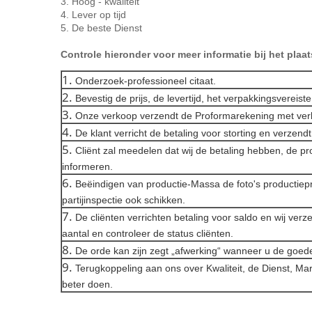
3. Hoog - kwaliteit
4. Lever op tijd
5. De beste Dienst
Controle hieronder voor meer informatie bij het plaa
1.
Onderzoek-professioneel citaat.
2.
Bevestig de prijs, de levertijd, het verpakkingsvereist
3.
Onze verkoop verzendt de Proformarekening met ver
4.
De klant verricht de betaling voor storting en verzen
5.
Cliënt zal meedelen dat wij de betaling hebben, de pr
informeren.
6.
Beëindigen van productie-Massa de foto's productiep
partijinspectie ook schikken.
7.
De cliënten verrichten betaling voor saldo en wij ver
aantal en controleer de status cliënten.
8.
De orde kan zijn zegt „afwerking“ wanneer u de goed
9.
Terugkoppeling aan ons over Kwaliteit, de Dienst, Ma
beter doen.