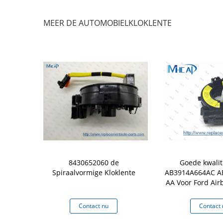
MEER DE AUTOMOBIELKLOKLENTE
rbag Clock
8430652060 de
Goede kwali
ng Coil OEM
Spiraalvormige Kloklente
AB3914A664AC A
1316928042
AA Voor Ford Air
W
Stuursp
 nu
Contact nu
Contact 