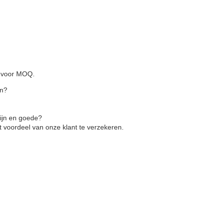
g voor MOQ.
en?
ijn en goede?
t voordeel van onze klant te verzekeren.