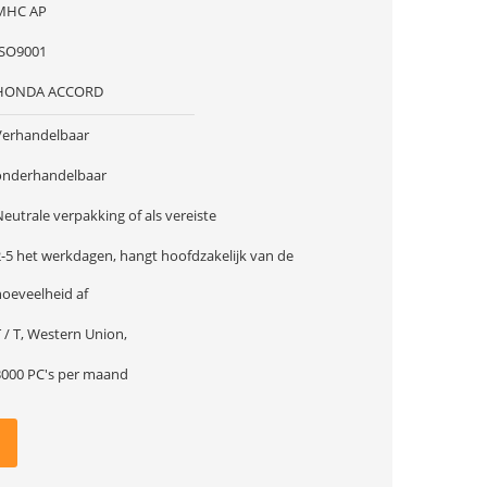
MHC AP
ISO9001
HONDA ACCORD
Verhandelbaar
onderhandelbaar
eutrale verpakking of als vereiste
2-5 het werkdagen, hangt hoofdzakelijk van de
hoeveelheid af
 / T, Western Union,
3000 PC's per maand