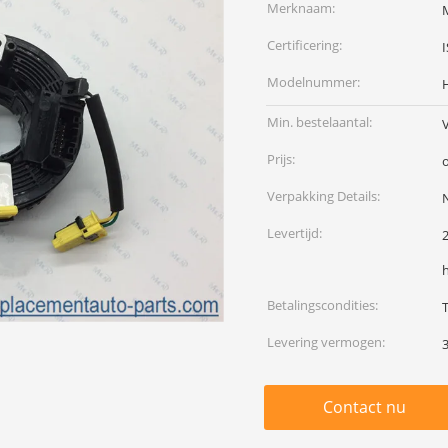
Merknaam:
Certificering:
Modelnummer:
Min. bestelaantal:
Prijs:
Verpakking Details:
N
Levertijd:
Betalingscondities:
T
Levering vermogen:
Contact nu