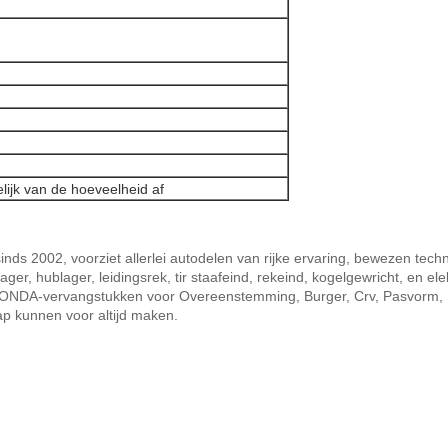
lijk van de hoeveelheid af
inds 2002, voorziet allerlei autodelen van rijke ervaring, bewezen tech
er, hublager, leidingsrek, tir staafeind, rekeind, kogelgewricht, en ele
n HONDA-vervangstukken voor Overeenstemming, Burger, Crv, Pasvorm, S
p kunnen voor altijd maken.