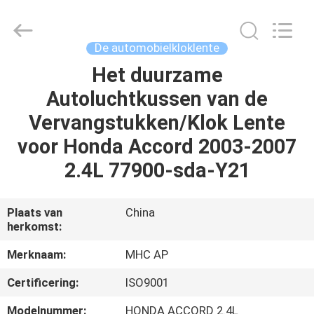
Linkway
Auto
Parts
Limited.
All
De automobielkloklente
Rights
Reserved.
Het duurzame
HUIS
Autoluchtkussen van de
PRODUCTEN
Vervangstukken/Klok Lente
voor Honda Accord 2003-2007
ONGEVEER
2.4L 77900-sda-Y21
ONS
Plaats van
China
herkomst:
FABRIEKSREIS
Merknaam:
MHC AP
KWALITEITSCONTROLE
Certificering:
ISO9001
Modelnummer:
HONDA ACCORD 2.4L