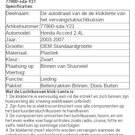
77900-sda-Y21
Specificaties:
Deelnaam:
De autodraad van de de kloklente van
het vervangstukluchtkussen
Artikelnummer:
77900-sda-Y21
Automodel:
Honda Accord 2.4L
Jaar:
2003-2007
Grootte:
OEM Standaardgrootte
Materiaal:
Plastiek
Kleur:
Zwart
Plaatsing op
Binnen van Stuurwiel
Voertuig:
Functie:
Leiding
Pakket:
Bellenzakken Binnen, Doos Buiten
Wat de Luchtkussen klok-Lente is:
1.
De kloklente is eenvoudig een rol die intrekt en zich binnen zijn
huisvesting als steeing wieldraaien uitbreidt.
2.
Zijn functie is elektrocontinuïteit voor alle componenten op
het bestuurdersluchtkussen te handhaven.
3.
De componenten omvatten het luchtkussen, hoorn, en om
het even welke voertuigcontroles zoals radio, cruise, hitte en
zelfs telefoon op sommige voertuigen.
4.
De kloklente moet slechts worden vervangen wanneer de