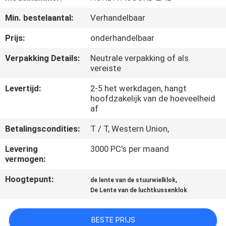
NEEM
Min. bestelaantal:
Verhandelbaar
CONTACT
OP
Prijs:
onderhandelbaar
Verpakking Details:
Neutrale verpakking of als
vereiste
VERZOEK
OM
Levertijd:
2-5 het werkdagen, hangt
hoofdzakelijk van de hoeveelheid
EEN
af
CITAAT
Betalingscondities:
T / T, Western Union,
Levering
3000 PC's per maand
SITEMAP
vermogen:
Hoogtepunt:
,
de lente van de stuurwielklok
PRIVACY
De Lente van de luchtkussenklok
POLICY
BESTE PRIJS