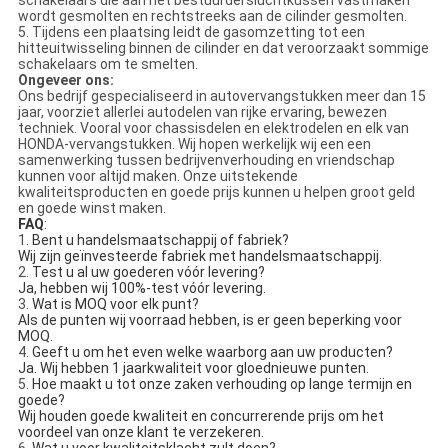
schakelaars die aan het bestuurdersluchtkussen vastmaken
wordt gesmolten en rechtstreeks aan de cilinder gesmolten.
5.
Tijdens een plaatsing leidt de gasomzetting tot een
hitteuitwisseling binnen de cilinder en dat veroorzaakt sommige
schakelaars om te smelten.
Ongeveer ons:
Ons bedrijf gespecialiseerd in autovervangstukken meer dan 15
jaar, voorziet allerlei autodelen van rijke ervaring, bewezen
techniek. Vooral voor chassisdelen en elektrodelen en elk van
HONDA-vervangstukken. Wij hopen werkelijk wij een een
samenwerking tussen bedrijvenverhouding en vriendschap
kunnen voor altijd maken. Onze uitstekende
kwaliteitsproducten en goede prijs kunnen u helpen groot geld
en goede winst maken.
FAQ
:
1.
Bent u handelsmaatschappij of fabriek?
Wij zijn geïnvesteerde fabriek met handelsmaatschappij.
2.
Test u al uw goederen vóór levering?
Ja, hebben wij 100%-test vóór levering.
3.
Wat is MOQ voor elk punt?
Als de punten wij voorraad hebben, is er geen beperking voor
MOQ.
4.
Geeft u om het even welke waarborg aan uw producten?
Ja. Wij hebben 1 jaarkwaliteit voor gloednieuwe punten.
5.
Hoe maakt u tot onze zaken verhouding op lange termijn en
goede?
Wij houden goede kwaliteit en concurrerende prijs om het
voordeel van onze klant te verzekeren.