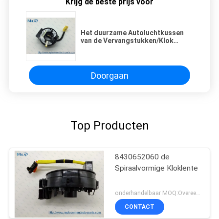
Krijg de beste prijs voor
Het duurzame Autoluchtkussen
van de Vervangstukken/Klok
Lente voor Honda Accord 2003-
2007 2.4L 77900-sda-Y21
Doorgaan
Top Producten
8430652060 de
Spiraalvormige Kloklente
onderhandelbaar MOQ:Overeen te komen
CONTACT