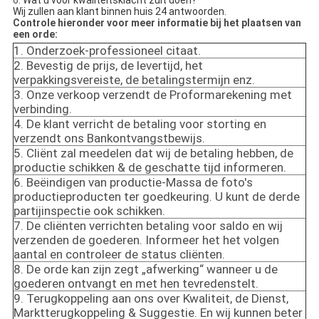
6.
Wat u voor kwaliteitsklacht zult doen?
Wij zullen aan klant binnen huis 24 antwoorden.
Controle hieronder voor meer informatie bij het plaatsen van
een orde:
1. Onderzoek-professioneel citaat.
2. Bevestig de prijs, de levertijd, het
verpakkingsvereiste, de betalingstermijn enz.
3. Onze verkoop verzendt de Proformarekening met
verbinding.
4. De klant verricht de betaling voor storting en
verzendt ons Bankontvangstbewijs.
5. Cliënt zal meedelen dat wij de betaling hebben, de
productie schikken & de geschatte tijd informeren.
6. Beëindigen van productie-Massa de foto's
productieproducten ter goedkeuring. U kunt de derde
partijinspectie ook schikken.
7. De cliënten verrichten betaling voor saldo en wij
verzenden de goederen. Informeer het het volgen
aantal en controleer de status cliënten.
8. De orde kan zijn zegt „afwerking“ wanneer u de
goederen ontvangt en met hen tevredenstelt.
9. Terugkoppeling aan ons over Kwaliteit, de Dienst,
Marktterugkoppeling & Suggestie. En wij kunnen beter