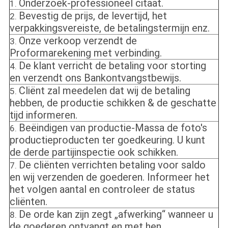
Onderzoek-professioneel citaat.
1.
Bevestig de prijs, de levertijd, het
2.
verpakkingsvereiste, de betalingstermijn enz.
Onze verkoop verzendt de
3.
Proformarekening met verbinding.
De klant verricht de betaling voor storting
4.
en verzendt ons Bankontvangstbewijs.
Cliënt zal meedelen dat wij de betaling
5.
hebben, de productie schikken & de geschatte
tijd informeren.
Beëindigen van productie-Massa de foto's
6.
productieproducten ter goedkeuring. U kunt
de derde partijinspectie ook schikken.
De cliënten verrichten betaling voor saldo
7.
en wij verzenden de goederen. Informeer het
het volgen aantal en controleer de status
cliënten.
De orde kan zijn zegt „afwerking“ wanneer u
8.
de goederen ontvangt en met hen