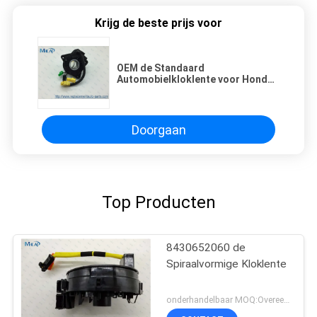
Krijg de beste prijs voor
OEM de Standaard
Automobielkloklente voor Honda
Accord 1998 - 2002 77900-S84-
G11
Doorgaan
Top Producten
8430652060 de
Spiraalvormige Kloklente
onderhandelbaar MOQ:Overeen te komen