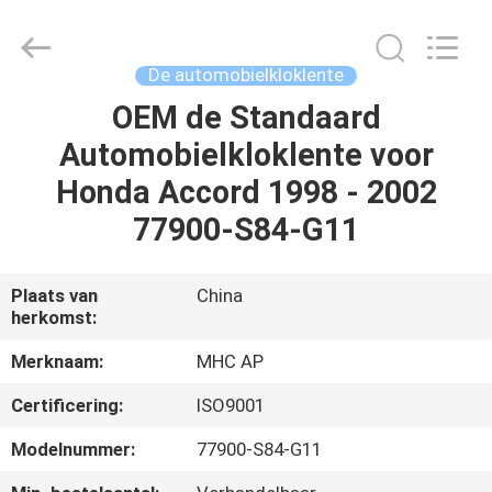
Linkway
Auto
Parts
Limited.
All
De automobielkloklente
Rights
Reserved.
OEM de Standaard
HUIS
Automobielkloklente voor
PRODUCTEN
Honda Accord 1998 - 2002
77900-S84-G11
ONGEVEER
ONS
Plaats van
China
herkomst:
FABRIEKSREIS
Merknaam:
MHC AP
Certificering:
ISO9001
KWALITEITSCONTROLE
Modelnummer:
77900-S84-G11