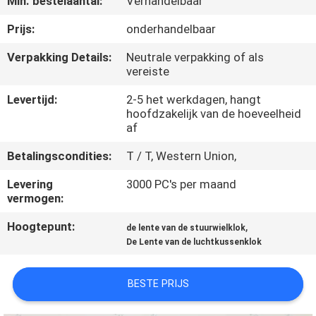
Min. bestelaantal:
Verhandelbaar
NEEM
CONTACT
Prijs:
onderhandelbaar
OP
Verpakking Details:
Neutrale verpakking of als
vereiste
VERZOEK
Levertijd:
2-5 het werkdagen, hangt
hoofdzakelijk van de hoeveelheid
OM
af
EEN
Betalingscondities:
T / T, Western Union,
CITAAT
Levering
3000 PC's per maand
vermogen:
SITEMAP
Hoogtepunt:
,
de lente van de stuurwielklok
De Lente van de luchtkussenklok
PRIVACY
POLICY
BESTE PRIJS