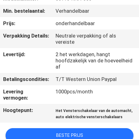
NEEM
Min. bestelaantal:
Verhandelbaar
CONTACT
OP
Prijs:
onderhandelbaar
Verpakking Details:
Neutrale verpakking of als
vereiste
VERZOEK
OM
Levertijd:
2 het werkdagen, hangt
hoofdzakelijk van de hoeveelheid
EEN
af
CITAAT
Betalingscondities:
T/T Western Union Paypal
Levering
1000pcs/month
SITEMAP
vermogen:
Hoogtepunt:
,
Het Vensterschakelaar van de automacht
PRIVACY
auto elektrische vensterschakelaars
POLICY
BESTE PRIJS