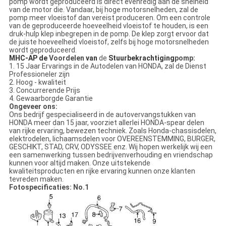
pomp wordt geproduceerd is direct evenredig aan de snelheid
van de motor die. Vandaar, bij hoge motorsnelheden, zal de
pomp meer vloeistof dan vereist produceren. Om een controle
van de geproduceerde hoeveelheid vloeistof te houden, is een
druk-hulp klep inbegrepen in de pomp. De klep zorgt ervoor dat
de juiste hoeveelheid vloeistof, zelfs bij hoge motorsnelheden
wordt geproduceerd.
MHC-AP de
Voordelen
van
de
Stuurbekrachtiging
pomp
:
1. 15 Jaar Ervarings in de Autodelen van HONDA, zal de Dienst
Professioneler zijn
2. Hoog - kwaliteit
3. Concurrerende Prijs
4. Gewaarborgde Garantie
Ongeveer ons:
Ons bedrijf gespecialiseerd in de autovervangstukken van
HONDA meer dan 15 jaar, voorziet allerlei HONDA-spear delen
van rijke ervaring, bewezen techniek. Zoals Honda-chassisdelen,
elektrodelen, lichaamsdelen voor OVEREENSTEMMING, BURGER,
GESCHIKT, STAD, CRV, ODYSSEE enz. Wij hopen werkelijk wij een
een samenwerking tussen bedrijvenverhouding en vriendschap
kunnen voor altijd maken. Onze uitstekende
kwaliteitsproducten en rijke ervaring kunnen onze klanten
tevreden maken.
Fotospecificaties: No.1