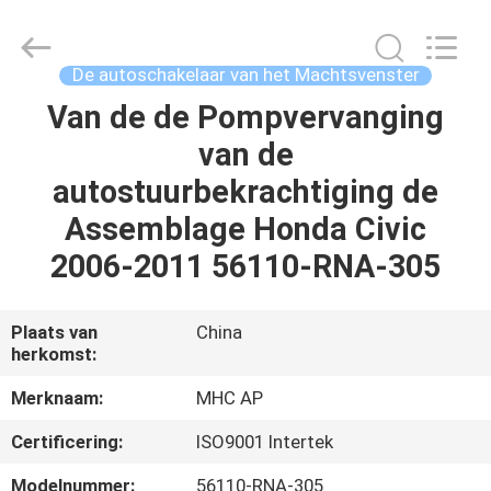
Linkway
Auto
Parts
Limited.
All
De autoschakelaar van het Machtsvenster
Rights
Reserved.
Van de de Pompvervanging
HUIS
van de
PRODUCTEN
autostuurbekrachtiging de
Assemblage Honda Civic
ONGEVEER
2006-2011 56110-RNA-305
ONS
Plaats van
China
herkomst:
FABRIEKSREIS
Merknaam:
MHC AP
KWALITEITSCONTROLE
Certificering:
ISO9001 Intertek
Modelnummer:
56110-RNA-305