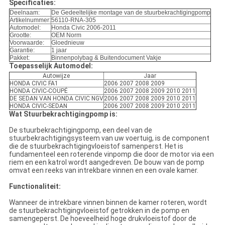
Specificaties:
Deelnaam:
De Gedeeltelijke montage van de stuurbekrachtigingpomp
Artikelnummer:
56110-RNA-305
Automodel:
Honda Civic 2006-2011
Grootte:
OEM Norm
Voorwaarde:
Gloednieuw
Garantie:
1 jaar
Pakket:
Binnenpolybag & Buitendocument Vakje
Toepasselijk Automodel:
Autowijze
Jaar
HONDA CIVIC FA1
2006 2007 2008 2009
HONDA CIVIC-COUPÉ
2006 2007 2008 2009 2010 2011
DE SEDAN VAN HONDA CIVIC NGV
2006 2007 2008 2009 2010 2011
HONDA CIVIC-SEDAN
2006 2007 2008 2009 2010 2011
Wat Stuurbekrachtigingpomp is:
De stuurbekrachtigingpomp, een deel van de
stuurbekrachtigingsysteem van uw voertuig, is de component
die de stuurbekrachtigingvloeistof samenperst. Het is
fundamenteel een roterende vinpomp die door de motor via een
riem en een katrol wordt aangedreven. De bouw van de pomp
omvat een reeks van intrekbare vinnen en een ovale kamer.
Functionaliteit:
Wanneer de intrekbare vinnen binnen de kamer roteren, wordt
de stuurbekrachtigingvloeistof getrokken in de pomp en
samengeperst. De hoeveelheid hoge drukvloeistof door de